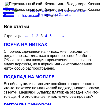
vladimir-hazan.com
Статьи
Все статьи
Страницы:
←
1
2
3
4
5
...
→
ПОРЧА НА НИТКАХ
С порчей, сделанной на нитках, мне приходится
регулярно сталкиваться в процессе своей работы.
Обычные нитки находят применение в различных
видах ворожбы, но в чёрной магии использование
ниток особо распространено.
ПОДКЛАД НА МОГИЛЕ
Вы обнаружили на могиле покойного родственника
что-то, похожее на магический подклад: монеты, свечи,
свертки, мешочки, бутылку, платок на оградке или что-
то еще. Что это означает, и как нужно реагировать?
РИТУАЛЫ СИМОРОН