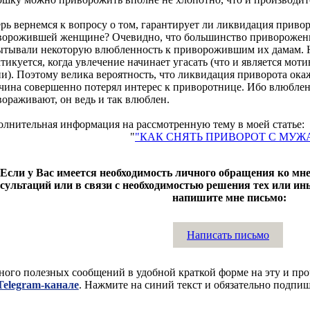
рь вернемся к вопросу о том, гарантирует ли ликвидация приво
ворожившей женщине? Очевидно, что большинство приворожен
ытывали некоторую влюбленность к приворожившим их дамам. 
тикуется, когда увлечение начинает угасать (что и является мо
и). Поэтому велика вероятность, что ликвидация приворота окаж
ина совершенно потерял интерес к приворотнице. Ибо влюблен
ораживают, он ведь и так влюблен.
лнительная информация на рассмотренную тему в моей статье:
"
"КАК СНЯТЬ ПРИВОРОТ С МУЖ
Если у Вас имеется необходимость личного обращения ко мне
сультаций или в связи с необходимостью решения тех или ин
напишите мне письмо:
Написать письмо
ого полезных сообщений в удобной краткой форме на эту и про
Telegram-канале
. Нажмите на синий текст и обязательно подпиши