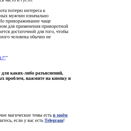
рота потерю интереса к
ных мужчин изначально
Но привораживание чаще
тивом для применения приворотной
ется достаточной для того, чтобы
ного человека обычно не
А?"
"
 для каких-либо разъяснений,
ых проблем, нажмите на кнопку и
чие магические темы есть
в моём
тесь, если у вас есть
Telegram
!