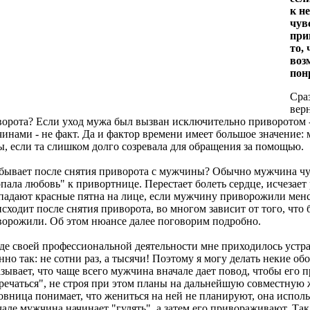
к н
чув
при
то,
воз
пон
Сра
вер
орота? Если уход мужа был вызван исключительно приворотом -
инами - не факт. Да и фактор времени имеет большое значение:
, если та слишком долго созревала для обращения за помощью.
бывает после снятия приворота с мужчины? Обычно мужчина чув
пала любовь" к привортнице. Перестает болеть сердце, исчезает
адают красные пятна на лице, если мужчину приворожили менс
сходит после снятия приворота, во многом зависит от того, что
орожили. Об этом нюансе далее поговорим подробно.
де своей профессиональной деятельности мне приходилось устра
но так: не сотни раз, а тысячи! Поэтому я могу делать некие 
зывает, что чаще всего мужчина вначале дает повод, чтобы его 
речаться", не строя при этом планы на дальнейшую совместную 
вница понимает, что жениться на ней не планируют, она исполь
але мужчина начинает "гулять", а затем его привораживают. Так 