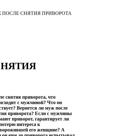
Ж ПОСЛЕ СНЯТИЯ ПРИВОРОТА
СНЯТИЯ
ле снятия приворота, что
исходит с мужчиной? Что он
ствует? Вернется ли муж после
тия приворота? Если с мужчины
мают приворот, гарантирует ли
 потерю интереса к
ворожившей его женщине? А
и он еще до приворота испытывал