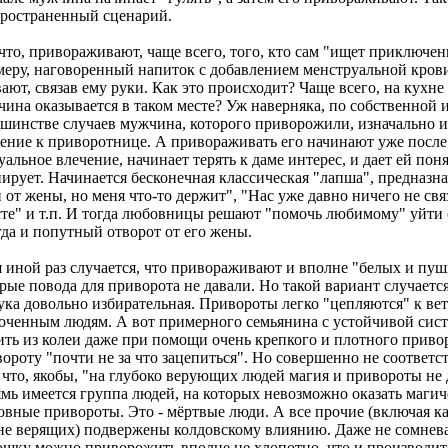
пространенный сценарий.
что, привораживают, чаще всего, того, кто сам "ищет приключен
еру, наговоренный напиток с добавлением менструальной крови
ают, связав ему руки. Как это происходит? Чаще всего, на кухн
ина оказывается в таком месте? Уж наверняка, по собственной 
шинстве случаев мужчина, которого приворожили, изначально и
ение к приворотнице. А привораживать его начинают уже после т
уальное влечение, начинает терять к даме интерес, и дает ей поня
ирует. Начинается бесконечная классическая "лапша", предназн
 от жены, но меня что-то держит", "Нас уже давно ничего не св
те" и т.п. И тогда любовницы решают "помочь любимому" уйти 
да и попутный отворот от его жены.
 иной раз случается, что привораживают и вполне "белых и пу
рые повода для приворота не давали. Но такой вариант случаетс
ука довольно избирательная. Привороты легко "цепляются" к ве
оченным людям. А вот примерного семьянина с устойчивой сис
ть из колеи даже при помощи очень крепкого и плотного привор
ороту "почти не за что зацепиться". Но совершенно не соответс
 что, якобы, "на глубоко верующих людей магия и привороты не 
мь имеется группа людей, на которых невозможно оказать магич
вные привороты. Это - мёртвые люди. А все прочие (включая ка
не верящих) подвержены колдовскому влиянию. Даже не сомневай
шку можно приворожить вполне не хлопотно, что и производится