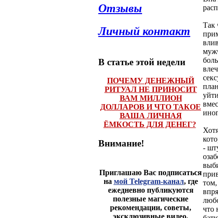
Отзывы
рас
Так 
Личный контакт
прим
влив
мужч
боль
В статье этой недели
влеч
секс
ПОЧЕМУ ДЕНЕЖНЫЙ
план
РИТУАЛ НЕ ПРИНОСИТ
уйти
ВАМ МИЛЛИОН
вмес
ДОЛЛАРОВ И ЧТО ТАКОЕ
иног
ВАША ЛИЧНАЯ
ЁМКОСТЬ ДЛЯ ДЕНЕГ?
Хотя
кото
Внимание!
- шт
озаб
выби
Приглашаю Вас подписаться
прив
на
мой Telegram-канал
, где
том,
ежедневно публикуются
впря
полезные магические
любо
рекомендации, советы,
что 
эксклюзивные видео,
батю