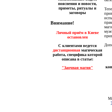
пояснения и новости,
приметы, ритуалы и
Тепе
заговоры
при
исп
прак
Внимание!
маги
мужч
Личный приём в Киеве
прив
остановлен
Допо
С клиентами ведется
дистанционная
магическая
работа, специфика которой
описана в статье:
кон
"Заочная магия"
Мн