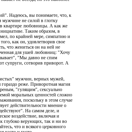
ий". Надеюсь, вы понимаете, что, к
 мужчине не силой в глотку
е в квартире любовницы. А как же
инициативе. Таким образом, в
мел, по крайней мере, симпатию и
ого, как он, удовлетворив свое
ть, что жениться он на ней не
аченная для ушей любовниц: "Хочу
язывает", "Мы давно не спим
от супруги, сотворив приворот. А
шистых" мужчин, верных мужей,
я гораздо реже. Приворотная магия
треным, "гулящим", сексуально
темой моральных ценностей сложно
аживания, поскольку в этом случае
твует действительности мнение о
действуют". На самом деле, и
еское воздействие, включая и
к глубоко верующих, так и ни во
тесь, что и всякого церковного
 часто и густо.