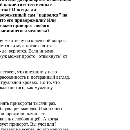
ей какие-то естественные
ства? И всегда ли
вороженный сам "нарвался" на
 что его приворожили? Или
можен приворот любого
равившегося человека?
зу же отвечу на ключевой вопрос:
нется ли муж после снятия
 да, вернется. Если иными
 муж может просто "отвыкнуть" от
ствует, что внезапно у него
 рассеянность и потерянный взгляд.
труальной кровью. Но то, что
 было до того, как мужчину
нять привороты тысячи раз.
обобщающие выводы. И мой опыт
приворожили: начинает
жизнь с любовницей. А когда
зует приворот. Вы уловили?
бывает не всегда, но это наиболее