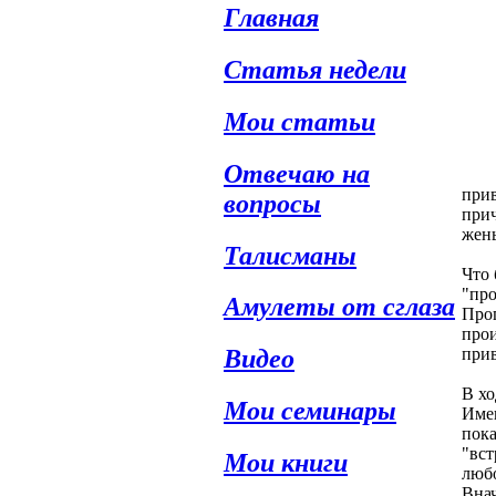
Главная
Статья недели
Мои статьи
Отвечаю на
прив
вопросы
прич
жены
Талисманы
Что 
"про
Амулеты от сглаза
Проп
прои
прив
Видео
В хо
Мои семинары
Имен
пока
"вст
Мои книги
любо
Внач