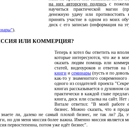
на них авторскую подпись
с пожела
научиться практической магии (пр
денежную удачу или противостоять к
принять участие в одном из моих об
диск с его записью (информация на эт
инары"
).
ССИЯ ИЛИ КОММЕРЦИЯ?
Теперь я хотел бы ответить на впол
которые интересуются, что же в мо
оказать людям помощь или коммер
статей, видеоуроков и ответов на
книги
и
семинары
(пусть и по доволь
как-то у знаменитого современного 
одного из создателей проекта "Секр
книгах рассказывается о духовном с
практически в каждой главе предлаг
книга, диск или ссылка на сайт. Нет
Витале ответил: "В моей работе 
бизнес. Можно сказать, что я прод
 знаете ли, далеко не самый плохой бизнес, не так ли? Да, э
ги, но для меня миссия более важна. Именно миссия является 
ия первостепенна, потом уже идёт бизнес".