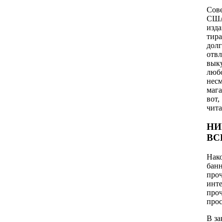
Сове
США 
изда
тира
дол
отв
выку
любо
несм
мага
вот
чит
НИ
ВС
Нако
бан
про
инт
проч
прос
В за