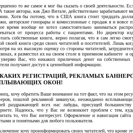
ршенно то же самое я мог бы сказать о своей деятельности. Есл
такие авторы, как Джо Витале, действительно зарабатывают м
нии. Хотя бы потому, что в США книга стоит тридцать доллар
жи, авторские гонорары и комиссионные с продаж я и вовсе п
гое время вообще не хотел самостоятельно заниматься распр
лекаться от процесса работы с пациентами. Но директор изд
пать собственные книги, верно полагая, что я сам легко смо
й своей книги среди своих читателей и посетителей. Лишь когд
отря на их высокую оценку со стороны читателей, затрудните
зинах, я разместил их на своем столе в приемном кабинете и о
, уверяю Вас, что никаких приличных денег на собственных 
атели получают доступ к ценнейшей информации.
КАКИХ РЕГИСТРАЦИЙ, РЕКЛАМЫХ БАННЕРО
ПЛЫВАЮЩИХ ОКОН!
нец, хочу обратить Ваше внимание на тот факт, что на этом ресу
неров, пошлой рекламной заманухи, неожиданно всплывающих
чей раздражающей всех нас лабуды, присущей большинству
ернете. Надеюсь, что у Вас не возникнет проблем с тем, ку
итать то, что Вас интересует. Оформление и навигация сайта
тыми и понятными для любого пользователя.
ключение хочу проинформировать своих читателей, что кроме это