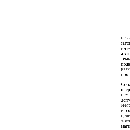
не 
заго
инт
авт
тем
поя
наз
проч
Соб
оче
немн
деп
Иего
и с
цели
зако
маги