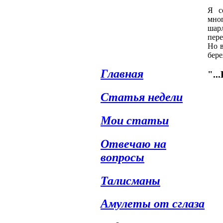
Я с
мно
шарл
пере
Но 
бере
Главная
".
Статья недели
Мои статьи
Отвечаю на
вопросы
Талисманы
Амулеты от сглаза