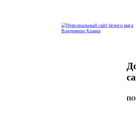
Д
с
ПО