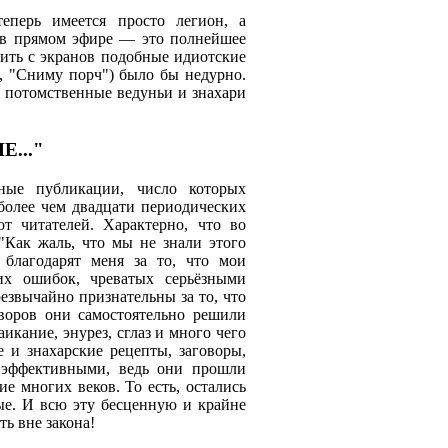
еперь имеется просто легион, а
 в прямом эфире — это полнейшее
лить с экранов подобные идиотские
а, "Сниму порч") было бы недурно.
 потомственные ведуньи и знахари
..."
ные публикации, число которых
 более чем двадцати периодических
т читателей. Характерно, что во
"Как жаль, что мы не знали этого
благодарят меня за то, что мои
их ошибок, чреватых серьёзными
езвычайно признательны за то, что
воров они самостоятельно решили
аикание, энурез, сглаз и много чего
е и знахарские рецепты, заговоры,
 эффективными, ведь они прошли
ие многих веков. То есть, остались
е. И всю эту бесценную и крайне
ь вне закона!