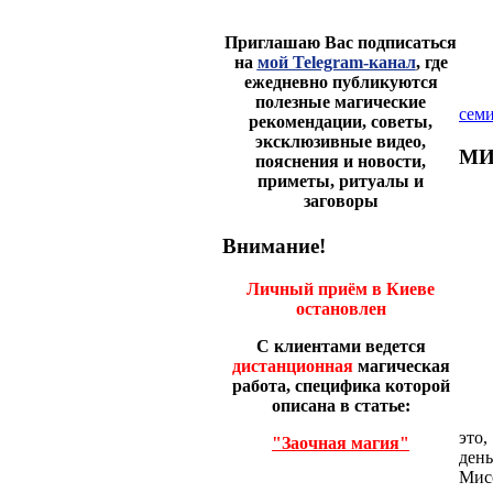
Приглашаю Вас подписаться
на
мой Telegram-канал
, где
ежедневно публикуются
полезные магические
сем
рекомендации, советы,
эксклюзивные видео,
МИ
пояснения и новости,
приметы, ритуалы и
заговоры
Внимание!
Личный приём в Киеве
остановлен
С клиентами ведется
дистанционная
магическая
работа, специфика которой
описана в статье:
это,
"Заочная магия"
день
Мисс