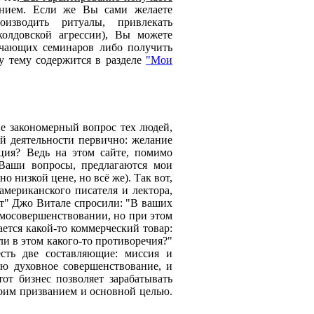
нием. Если же Вы сами желаете
оизводить ритуалы, привлекать
олдовской агрессии), Вы можете
учающих семинаров либо получить
у тему содержится в разделе
"Мои
не закономерный вопрос тех людей,
ей деятельности первично: желание
ция? Ведь на этом сайте, помимо
 Ваши вопросы, предлагаются мои
но низкой цене, но всё же). Так вот,
американского писателя и лектора,
ет" Джо Витале спросили: "В ваших
амосовершенствовании, но при этом
ается какой-то коммерческий товар:
 ли в этом какого-то противоречия?"
есть две составляющие: миссия и
аю духовное совершенствование, и
тот бизнес позволяет зарабатывать
моим призванием и основной целью.