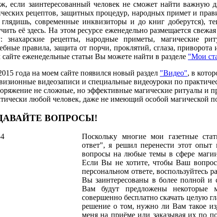
 ж, если заинтересованный человек не сможет найти важную 
ческих рецептов, защитных процедур, народных примет и прави
 глядишь, современные инквизиторы и до книг доберутся), те
чить её здесь. На этом ресурсе еженедельно размещается свежа
у: знахарские рецепты, народные приметы, магические ри
ебные правила, защита от порчи, проклятий, сглаза, приворота 
 сайте еженедельные статьи Вы можете найти в разделе
"Мои ст
2015 года на моем сайте появился новый раздел
"Видео"
, в кото
визионные видеозаписи и специальные видеоуроки по практичес
оряжение не сложные, но эффективные магические ритуалы и п
тически любой человек, даже не имеющий особой магической п
ДАВАЙТЕ ВОПРОСЫ!
Поскольку многие мои газетные стат
ответ", я решил перенести этот опыт 
вопросы на любые темы в сфере маги
Если Вы не хотите, чтобы Ваш вопрос
персональном ответе, воспользуйтесь р
Вы заинтересованы в более полной и 
Вам будут предложены некоторые 
совершенно бесплатно скачать целую гл
решение о том, нужно ли Вам такое из
меня на приёме или заказывая их по по