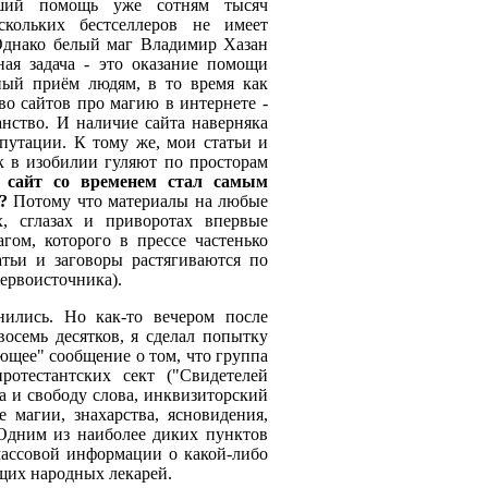
авший помощь уже сотням тысяч
скольких бестселлеров не имеет
 Однако белый маг Владимир Хазан
ная задача - это оказание помощи
ый приём людям, в то время как
о сайтов про магию в интернете -
нство. И наличие сайта наверняка
путации. К тому же, мои статьи и
к в изобилии гуляют по просторам
 сайт со временем стал самым
?
Потому что материалы на любые
х, сглазах и приворотах впервые
ом, которого в прессе частенько
тьи и заговоры растягиваются по
ервоисточника).
ились. Но как-то вечером после
осемь десятков, я сделал попытку
ющее" сообщение о том, что группа
отестантских сект ("Свидетелей
а и свободу слова, инквизиторский
 магии, знахарства, ясновидения,
 Одним из наиболее диких пунктов
массовой информации о какой-либо
щих народных лекарей.