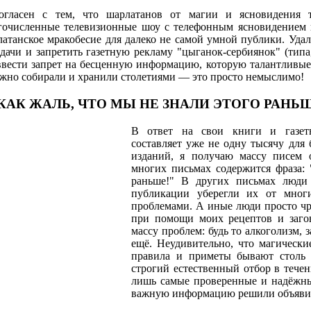
огласен с тем, что шарлатанов от магии и ясновидения т
гочисленные телевизионные шоу с телефонным ясновидением
атанское мракобесие для далеко не самой умной публики. Уда
дачи и запретить газетную рекламу "цыганок-сербиянок" (тип
ввести запрет на бесценную информацию, которую талантливые
жно собирали и хранили столетиями — это просто немыслимо!
..КАК ЖАЛЬ, ЧТО МЫ НЕ ЗНАЛИ ЭТОГО РАНЬШЕ
В ответ на свои книги и газет
составляет уже не одну тысячу для
изданий, я получаю массу писем о
многих письмах содержится фраза: 
раньше!" В других письмах люди 
публикации уберегли их от мног
проблемами. А иные люди просто чр
при помощи моих рецептов и заго
массу проблем: будь то алкоголизм, з
ещё. Неудивительно, что магически
правила и приметы бывают столь
строгий естественный отбор в течен
лишь самые проверенные и надёжны
важную информацию решили объявит