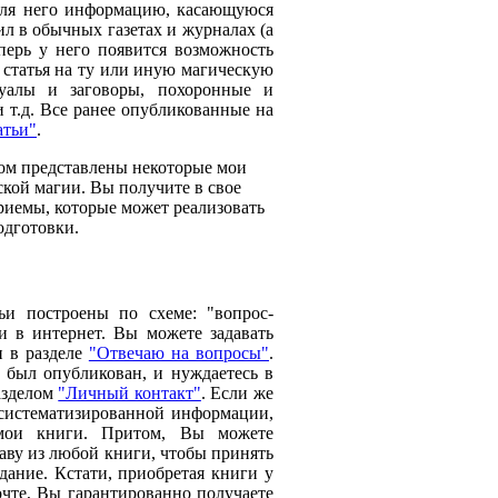
для него информацию, касающуюся
л в обычных газетах и журналах (а
перь у него появится возможность
я статья на ту или иную магическую
туалы и заговоры, похоронные и
и т.д. Все ранее опубликованные на
атьи"
.
ром представлены некоторые мои
кой магии. Вы получите в свое
риемы, которые может реализовать
одготовки.
ьи построены по схеме: "вопрос-
и в интернет. Вы можете задавать
и в разделе
"Отвечаю на вопросы"
.
 был опубликован, и нуждаетесь в
азделом
"Личный контакт"
. Если же
систематизированной информации,
мои книги. Притом, Вы можете
аву из любой книги, чтобы принять
дание. Кстати, приобретая книги у
чте,
Вы гарантированно получаете