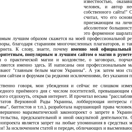
известностью, оказ
человек, и автор не
собственного сайта!"
считал, что его основ
приезжающим на личн
абсолютное большинств
это форменное шарлата
самым лучшим образом скажется на моей профессиональной ре
воры, благодаря стараниям многочисленных плагиаторов, и та
ернета. К слову, знаете, почему
именно мой официальный
оритетным, популярным и лучшим сайтом о магии в рунете
ы о практической магии и колдовстве, о заговорах, порча
вляются именно здесь. И написаны они профессиональным маг
ывают "главным белым магом Украины". А уж затем мои ста
им сайтам и форумам (за редкими исключениями, без указания п
ственно говоря, мои убеждения и сейчас не слишком измен
редного приёмного дня с числом посетителей, превышающим в
ого отдохнуть, открыв интернет. И прочитал весьма "расслабля
утатов Верховной Рады Украины, лоббирующая интересы пр
вы", баптистов и т.п.), разработала нарушающий права человек
овершенно маразматический законопроект о запрете в Украине
тельства, предсказательной и иной оккультной деятельности.
нопроекта является запрет на любые упоминания в средствах 
и! За исключением статей и передач, обличающих и высмеиваю