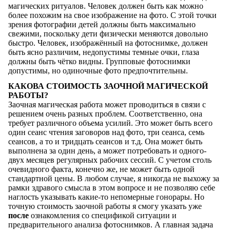
магических ритуалов. Человек должен быть как можно
более похожим на свое изображение на фото. С этой точки
зрения фотографии детей должны быть максимально
свежими, поскольку дети физически меняются довольно
быстро. Человек, изображённый на фотоснимке, должен
быть ясно различим, недопустимы темные очки, глаза
должны быть чётко видны. Групповые фотоснимки
допустимы, но одиночные фото предпочтительны.
КАКОВА СТОИМОСТЬ ЗАОЧНОЙ МАГИЧЕСКОЙ
РАБОТЫ?
Заочная магическая работа может проводиться в связи с
решением очень разных проблем. Соответственно, она
требует различного объема усилий. Это может быть всего
один сеанс чтения заговоров над фото, три сеанса, семь
сеансов, а то и тридцать сеансов и т.д. Она может быть
выполнена за один день, а может потребовать и одного-
двух месяцев регулярных рабочих сессий. С учетом столь
очевидного факта, конечно же, не может быть одной
стандартной цены. В любом случае, я никогда не выхожу за
рамки здравого смысла в этом вопросе и не позволяю себе
наглость указывать какие-то непомерные гонорары. Но
точную стоимость заочной работы я смогу указать уже
после
ознакомления со спецификой ситуации и
предварительного анализа фотоснимков. А главная задача