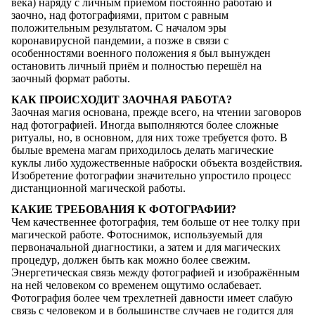
века) наряду с личным приёмом постоянно работаю и
заочно, над фотографиями, притом с равным
положительным результатом. С началом эры
коронавирусной пандемии, а позже в связи с
особенностями военного положения я был вынужден
остановить личный приём и полностью перешёл на
заочный формат работы.
КАК ПРОИСХОДИТ ЗАОЧНАЯ РАБОТА?
Заочная магия основана, прежде всего, на чтении заговоров
над фотографией. Иногда выполняются более сложные
ритуалы, но, в основном, для них тоже требуется фото. В
былые времена магам приходилось делать магические
куклы либо художественные наброски объекта воздействия.
Изобретение фотографии значительно упростило процесс
дистанционной магической работы.
КАКИЕ ТРЕБОВАНИЯ К ФОТОГРАФИИ?
Чем качественнее фотография, тем больше от нее толку при
магической работе. Фотоснимок, используемый для
первоначальной диагностики, а затем и для магических
процедур, должен быть как можно более свежим.
Энергетическая связь между фотографией и изображённым
на ней человеком со временем ощутимо ослабевает.
Фотография более чем трехлетней давности имеет слабую
связь с человеком и в большинстве случаев не годится для