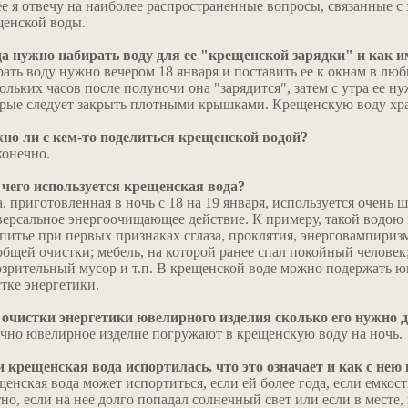
е я отвечу на наиболее распространенные вопросы, связанные с
щенской воды.
да нужно набирать воду для ее "крещенской зарядки" и как и
ать воду нужно вечером 18 января и поставить ее к окнам в лю
ольких часов после полуночи она "зарядится", затем с утра ее н
рые следует закрыть плотными крышками. Крещенскую воду хра
но ли с кем-то поделиться крещенской водой?
конечно.
 чего используется крещенская вода?
, приготовленная в ночь с 18 на 19 января, используется очень 
ерсальное энергоочищающее действие. К примеру, такой водою
 питье при первых признаках сглаза, проклятия, энерговампири
общей очистки; мебель, на которой ранее спал покойный человек
зрительный мусор и т.п. В крещенской воде можно подержать ю
тке энергетики.
 очистки энергетики ювелирного изделия сколько его нужно 
чно ювелирное изделие погружают в крещенскую воду на ночь.
 крещенская вода испортилась, что это означает и как с нею
енская вода может испортиться, если ей более года, если емкост
но, если на нее долго попадал солнечный свет или если в месте,