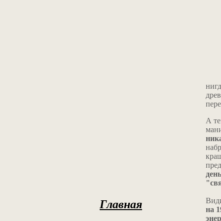
нигд
древ
пере
А те
мани
ник
набр
краш
пред
день
"св
Вид
Главная
на 
энер