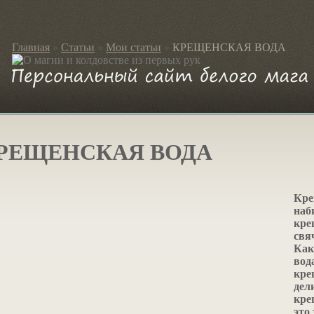
Главная
»
Статьи
»
Мои статьи
»
КРЕЩЕНСКАЯ ВОДА
РЕЩЕНСКАЯ ВОДА
Кре
наб
кре
свя
Как
вод
кре
дел
кре
это