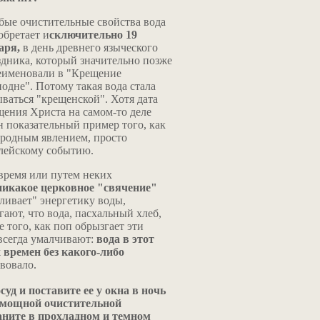
бые очистительные свойства вода
обретает и
сключительно 19
аря,
в день древнего языческого
здника, который значительно позже
еименовали в "Крещение
подне". Потому такая вода стала
ываться "крещенской". Хотя дата
щения Христа на самом-то деле
н показательный пример того, как
иродным явлением, просто
блейскому событию.
 время или путем неких
никакое церковное "свячение"
ливает" энергетику воды,
ают, что вода, пасхальный хлеб,
 того, как поп обрызгает эти
всегда умалчивают:
вода в этот
 времен без какого-либо
твовало.
уд и поставите ее у окна в ночь
с мощной очистительной
раните в прохладном и темном