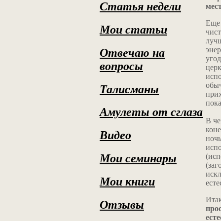
Статья недели
мес
Еще 
Мои статьи
чист
лучш
энер
Отвечаю на
угод
вопросы
церк
испо
обыч
Талисманы
прих
пока
Амулеты от сглаза
В че
коне
Видео
ночь
испо
(исп
Мои семинары
(заг
искл
Мои книги
есте
Итак
Отзывы
про
ест