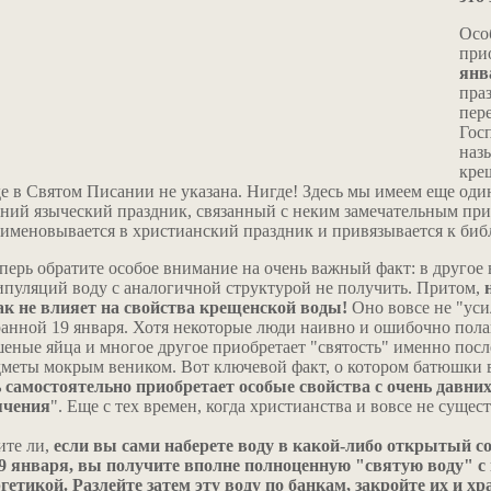
Осо
при
янв
пра
пер
Гос
наз
кре
е в Святом Писании не указана. Нигде! Здесь мы имеем еще оди
ний языческий праздник, связанный с неким замечательным пр
именовывается в христианский праздник и привязывается к би
перь обратите особое внимание на очень важный факт: в другое
пуляций воду с аналогичной структурой не получить. Притом,
ак не влияет на свойства крещенской воды!
Оно вовсе не "уси
анной 19 января. Хотя некоторые люди наивно и ошибочно полаг
еные яйца и многое другое приобретает "святость" именно после
меты мокрым веником. Вот ключевой факт, о котором батюшки 
 самостоятельно приобретает особые свойства с очень давних
ячения
". Еще с тех времен, когда христианства и вовсе не сущес
ите ли,
если вы сами наберете воду в какой-либо открытый сос
19 января, вы получите вполне полноценную "святую воду" 
гетикой. Разлейте затем эту воду по банкам, закройте их и х