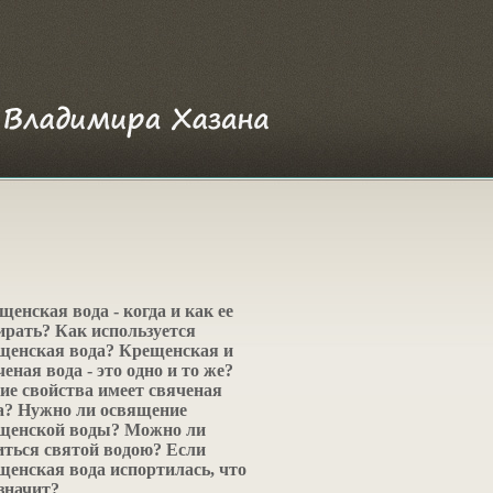
щенская вода - когда и как ее
ирать? Как используется
щенская вода? Крещенская и
ченая вода - это одно и то же?
ие свойства имеет свяченая
а? Нужно ли освящение
щенской воды? Можно ли
иться святой водою? Если
щенская вода испортилась, что
 значит?