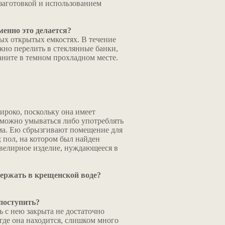
 заготовкой и использованием
менно это делается?
бых открытых емкостях. В течение
ужно перелить в стеклянные банки,
ните в темном прохладном месте.
широко, поскольку она имеет
 можно умываться либо употреблять
зма. Ею сбрызгивают помещение для
; пол, на котором был найден
велирное изделие, нуждающееся в
держать в крещенской воде?
 поступить?
ь с нею закрыта не достаточно
 где она находится, слишком много