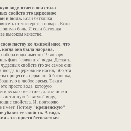
ую воду, отчего она стала
ных свойств это церковное
ой и была.
Если батюшка
зависеть от мастерства повара. Если
оловную боль. И если батюшка
ее высоком качестве.
свою паству ко лживой идее, что
 когда она была набрана,
 набора воды именно 19 января
шь факт "свячения" воды. Дескать,
ь чудесных свойств (то же самое они
икогда в церковь не носил, ибо эта
этом процессе - церковный батюшка,
абранную в любое время. Таким
 это просто вода, которую
етического негатива, для очистки
шь истинную "святую" воду,
ающие свойства. И, повторяю
не имеет. Потому
"крещенскую"
е убавит ее свойств. А вода,
ви - это просто бесполезная