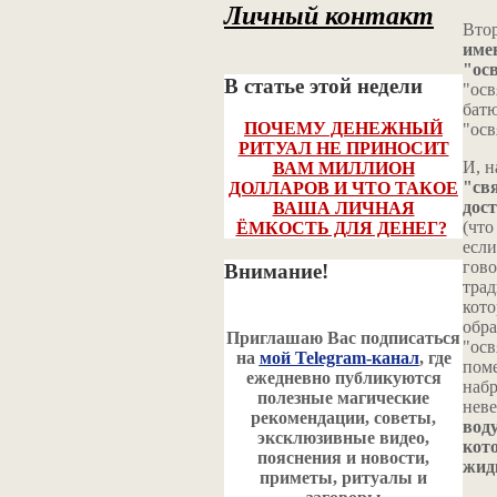
Личный контакт
Вто
име
"осв
В статье этой недели
"осв
батю
ПОЧЕМУ ДЕНЕЖНЫЙ
"осв
РИТУАЛ НЕ ПРИНОСИТ
И, н
ВАМ МИЛЛИОН
"свя
ДОЛЛАРОВ И ЧТО ТАКОЕ
дос
ВАША ЛИЧНАЯ
(что
ЁМКОСТЬ ДЛЯ ДЕНЕГ?
если
гово
Внимание!
трад
кото
обра
Приглашаю Вас подписаться
"осв
на
мой Telegram-канал
, где
поме
ежедневно публикуются
набр
полезные магические
неве
рекомендации, советы,
воду
эксклюзивные видео,
кото
пояснения и новости,
жид
приметы, ритуалы и