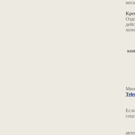
нега
Кре
Озд
дейс
хол
кон
Мног
Tel
Если
соцс
авто