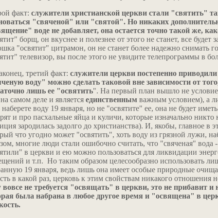
рой факт:
служители христианской церкви стали "святить" так
новаться "свяченой" или "святой". Но никаких дополнитель
ящение" воде не добавляет, она остается точно такой же, как
ятит" борщ, он вкуснее и полезнее от этого не станет, все будет 
шка "освятит" цитрамон, он не станет более надежно снимать г
ятит" телевизор, вы после этого не увидите телепрограммы в бол
аконец, третий факт:
служители церкви постепенно приводили 
ченую воду" можно сделать таковой вне зависимости от того,
таточно лишь ее "освятить
". На первый план вышло не условие
 на самом деле и является
единственным
важным условием), а ли
 наберете воду 19 января, но не "освятите" ее, она не будет имет
рят и про пасхальные яйца и куличи, которые изначально никто н
иция зародилась задолго до христианства). И, якобы, главное в 
рый что угодно может "освятить", хоть воду из грязной лужи, н
зом, многие люди стали ошибочно считать, что "свяченая" вода -
ятили" в церкви и ею можно пользоваться для ликвидации энерг
щений и т.п. Но таким образом целесообразно использовать ли
анную 19 января, ведь лишь она имеет особые природные очищ
сть в какой раз, церковь к этим свойствам никакого отношения 
 вовсе не требуется "освящать" в церкви, это не прибавит и н
рая была набрана в любое другое время и "освящена" в церк
кость.