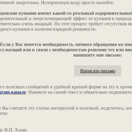
тивной энергетики. Испорченную воду просто вылейте.
щенские купания имеют какой-то реальный оздоровительный 
оровительный и энергоочищающий эффект от купания в природн
твительно очень мощный. Но этот процесс требует отсутствия 
одного купания и наличия изрядной решимости.
Если у Вас имеется необходимость личного обращения ко мне
сультаций или в связи с необходимостью решения тех или ин
напишите мне письмо:
Написать письмо
о полезных сообщений в удобной краткой форме на эту и прочи
egram-канале
. Нажмите на синий текст и обязательно подпишитес
 Вы считаете эту статью интересной и полезной, поделитесь, по
ети:
р: В.П. Хазан