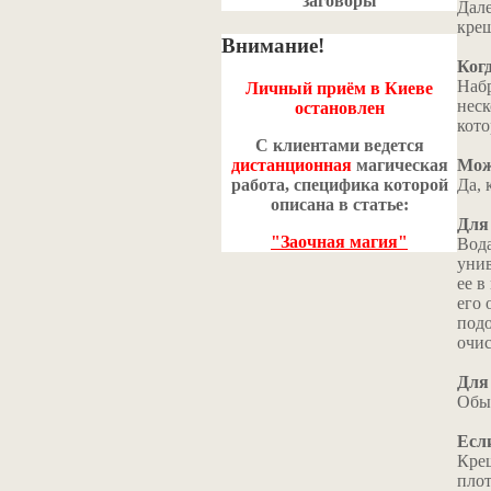
заговоры
Дале
кре
Внимание!
Ког
Набр
Личный приём в Киеве
неск
остановлен
кото
С клиентами ведется
дистанционная
магическая
Мож
работа, специфика которой
Да, 
описана в статье:
Для
"Заочная магия"
Вода
унив
ее в
его 
подо
очис
Для
Обы
Если
Крещ
плот