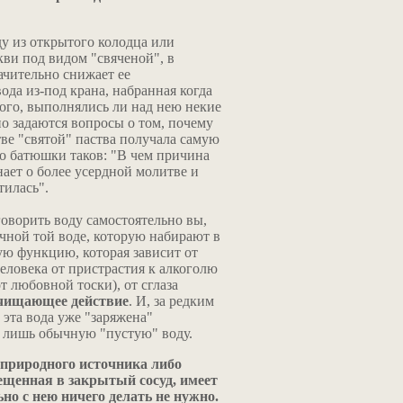
у из открытого колодца или
кви под видом "свяченой", в
ачительно снижает ее
ода из-под крана, набранная когда
ого, выполнялись ли над нею некие
о задаются вопросы о том, почему
тве "святой" паства получала самую
о батюшки таков: "В чем причина
ает о более усердной молитве и
тилась".
оворить воду самостоятельно вы,
ичной той воде, которую набирают в
ую функцию, которая зависит от
человека от пристрастия к алкоголю
т любовной тоски), от сглаза
очищающее действие
. И, за редким
 эта вода уже "заряжена"
 лишь обычную "пустую" воду.
 природного источника либо
ещенная в закрытый сосуд, имеет
о с нею ничего делать не нужно.