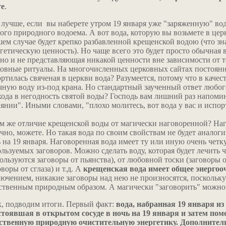
те
.
лучше, если вы наберете утром 19 января уже "заряженную" вод
ого природного водоема. А вот вода, которую вы возьмете в цер
ем случае будет крепко разбавленной крещенской водою (что зн
гетическую ценность). Но чаще всего это будет просто обычная в
но и не представляющая никакой ценности вне зависимости от т
овные ритуалы. На многочисленных церковных сайтах постоянн
ртилась свяченая в церкви вода? Разумеется, потому что в качес
ную воду из-под крана. Но стандартный заученный ответ любог
ода в негодность святой воды? Господь вам лишний раз напомин
янии". Иными словами, "плохо молитесь, вот вода у вас и испор
м же отличие крещенской воды от магически наговоренной? Наг
чно, можете. Но такая вода по своим свойствам не будет аналог
 на 19 января. Наговоренная вода имеет ту или иную очень четк
льзуемых заговоров. Можно сделать воду, которая будет лечить 
ользуются заговоры от пьянства), от любовной тоски (заговоры о
оворы от сглаза) и т.д. А
крещенская вода имеет общее энерго
ючением, никакие заговоры над нею не произносятся, поскольку
ственным природным образом. А магически "заговорить" можно
, подводим итоги. Первый факт:
вода, набранная 19 января из
стоявшая в открытом сосуде в ночь на 19 января и затем пом
ественную природную очистительную энергетику. Дополнительн