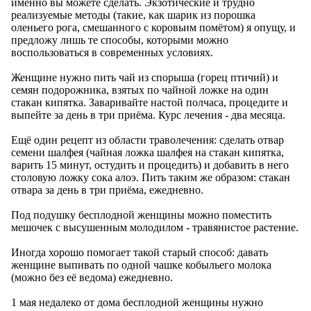
именно вы можете сделать. Экзотические и трудно
реализуемые методы (такие, как шарик из порошка
оленьего рога, смешанного с коровьим помётом) я опущу, и
предложу лишь те способы, которыми можно
воспользоваться в современных условиях.
Женщине нужно пить чай из спорыша (горец птичий) и
семян подорожника, взятых по чайной ложке на один
стакан кипятка. Заваривайте настой полчаса, процедите и
выпейте за день в три приёма. Курс лечения - два месяца.
Ещё один рецепт из области траволечения: сделать отвар
семени шалфея (чайная ложка шалфея на стакан кипятка,
варить 15 минут, остудить и процедить) и добавить в него
столовую ложку сока алоэ. Пить таким же образом: стакан
отвара за день в три приёма, ежедневно.
Под подушку бесплодной женщины можно поместить
мешочек с высушенным молодилом - травянистое растение.
Иногда хорошо помогает такой старый способ: давать
женщине выпивать по одной чашке кобыльего молока
(можно без её ведома) ежедневно.
1 мая недалеко от дома бесплодной женщины нужно