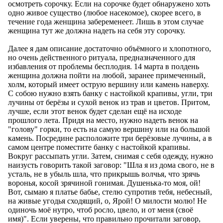
осмотреть сорочку. Если на сорочке будет обнаружено хоть
одно живое существо (любое насекомое), скорее всего, в
течение года женщина забеременеет. Лишь в этом случае
женщина тут же должна надеть на себя эту сорочку.
Далее я дам описание достаточно объёмного и хлопотного,
но очень действенного ритуала, предназначенного для
избавления от проблемы бесплодия. 14 марта в полдень
женщина должна пойти на любой, заранее примеченный,
холм, который имеет острую вершину или камень наверху.
С собою нужно взять банку с настойкой крапивы, угли, три
лучины от берёзы и сухой венок из трав и цветов. Притом,
лучше, если этот венок будет сделан ещё на исходе
прошлого лета. Придя на место, нужно надеть венок на
"голову" горки, то есть на самую вершину или на большой
камень. Посредине расположите три берёзовые лучины, а в
самом центре поместите банку с настойкой крапивы.
Вокруг рассыпать угли. Затем, снимая с себя одежду, нужно
наизусть говорить такой заговор: "
Шла я из дома свого, не в
усталь, не в убыль шла, что прикрышь волчья, что зрячь
воронья, косой зрячиной гонимая. Душенька-то моя, ой!
Вот, сымаю я платье бабье, стелю супротив тебя, небесный,
на живые угодья сходящий, о, Ярой! О милости молю! Не
одиночь моё нутро, чтоб росло, цвело, и от меня (своё
имя)
". Если уверены, что правильно прочитали заговор,