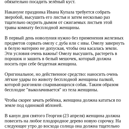
обязательно посадить зелёный куст.
Накануне праздника Ивана Купала требуется собрать
зверобой, высушить его листья и затем несколько раз
тщательно окурить дымом от сжигаемых листьев этой
травы комнату бесплодной женщины.
В первый день новолуния нужно без применения железных
предметов сорвать омелу с дуба или с ивы. Омелу завернуть
в белую материю не допуская, чтобы она касалась земли.
Эти условия очень важны! Омелу высушить, растереть в
порошок и зашить в белый мешочек, который должна
носить при себе бездетная женщина.
Оригинальное, но действенное средство: наносить очень
лёгкие удары по животу бесплодной женщины палкой,
которой разгоняли спаривающихся собак. Таким образом
бесплодие "выколачивается" из тела женщины.
Чтобы скорее зачать ребёнка, женщина должна кататься по
земле под одинокой яблоней.
В канун дня святого Георгия (23 апреля) женщина должна
повесить на любое плодородное дерево новую сорочку. На
следующее утро до восхода солнца она должна тщательно