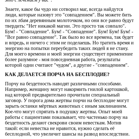
Знаете, какое бы чудо ни сотворил маг, всегда найдутся
люди, которые назовут это "совпадением". Вы можете бить
по их лбам деревянным молоточком, но они все равно будут
твердить: "Нет никакой магии. Это просто так совпало".
Бум! - "Совпадение". Бум! - "Совпадение". Бум! Бум! Бум! -
"Все равно совпадение". Так было во все времена, так будет
и впредь, и ничего с этим не поделаешь. Но тратить время и
энергию на попытки переубедить таких людей я не стану.
Для моего времени и моей энергии существует применение
более разумное - моя повседневная работа, результаты
которой одни считают "чудом", а другие - "совпадением".
КАК ДЕЛАЕТСЯ ПОРЧА НА БЕСПЛОДИЕ?
Порчу на бездетность наводят различными способами.
Например, женщину могут накормить гнилой картошкой,
над которой предварительно прочитали специальный
заговор. У порога дома жертвы порчи на бесплодие могут
зарыть останки мёртвых животных с иным заклинанием.
Кое-что могут спрятать в подушку жертвы. Опыт моей
работы с пациентами показывает, что частенько порчу на
бездетность делают свекрови своим невесткам. Мотив
такой: если невестка не нравится, нужно сделать её
бесплодной, что увеличит шансы на развод впоследствии.