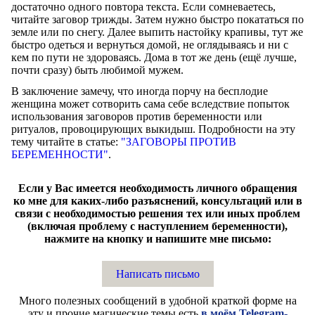
достаточно одного повтора текста. Если сомневаетесь,
читайте заговор трижды. Затем нужно быстро покататься по
земле или по снегу. Далее выпить настойку крапивы, тут же
быстро одеться и вернуться домой, не оглядываясь и ни с
кем по пути не здороваясь. Дома в тот же день (ещё лучше,
почти сразу) быть любимой мужем.
В заключение замечу, что иногда порчу на бесплодие
женщина может сотворить сама себе вследствие попыток
использования заговоров против беременности или
ритуалов, провоцирующих выкидыш. Подробности на эту
тему читайте в статье:
"ЗАГОВОРЫ ПРОТИВ
БЕРЕМЕННОСТИ"
.
Если у Вас имеется необходимость личного обращения
ко мне для каких-либо разъяснений, консультаций или в
связи с необходимостью решения тех или иных проблем
(включая проблему с наступлением беременности),
нажмите на кнопку и напишите мне письмо:
Написать письмо
Много полезных сообщений в удобной краткой форме на
эту и прочие магические темы есть
в моём Telegram-