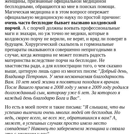
женщины, признанные официальной медициной
бесплодными, обращаются ко мне в поисках помощи.
Магическая медицина и в этом вопросе опережает
официальную медицинскую науку по простой причине:
очень часто бесплодие бывает вызвано колдовской
порчей
. А с порчей должны воевать профессиональные
маги и знахари, но уж точно не медики, которые в
колдовскую порчу не верили, не верят, и вряд ли поверят в
будущем. Хирургический скальпель и гормональные
препараты оказываются совершенно непригодными в
случае, когда женщина не может познать радость
материнства вследствие порчи на бесплодие. Не
хвастовства ради, а для иллюстрации того, о чем сказано
выше, цитирую лишь одно из многих писем: "
Добрый день,
Владимир Петрович. У меня нескончаемая благодарность
Вам. 10 лет моей жизни я посвятила походам к врачам.
После Вашего приема в 2008 году у меня в 2009 году родился
долгожданный сын, которому уже 6 лет. За которого я
каждый день благодарю Бога и Вас
".
Но есть в моей почте и такие письма: "
Я слышала, что вы
успешно вылечили очень многих людей от бесплодия. Но
ведь, скорее всего, не всех же, обратившихся к вам? А,
может, в успешных случаях просто имело место
совпадение? Наконец-то забеременела женщина и связала
это с лечением у вас".