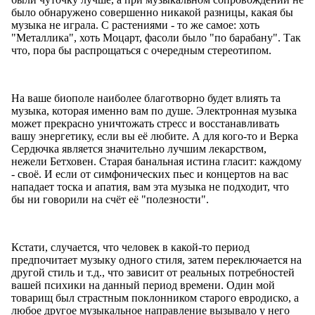
было обнаружено совершенно никакой разницы, какая бы
музыка не играла. С растениями - то же самое: хоть
"Металлика", хоть Моцарт, фасоли было "по барабану". Так
что, пора бы распрощаться с очередным стереотипом.
На ваше биополе наиболее благотворно будет влиять та
музыка, которая именно вам по душе. Электронная музыка
может прекрасно уничтожать стресс и восстанавливать
вашу энергетику, если вы её любите. А для кого-то и Верка
Сердючка является значительно лучшим лекарством,
нежели Бетховен. Старая банальная истина гласит: каждому
- своё. И если от симфонических пьес и концертов на вас
нападает тоска и апатия, вам эта музыка не подходит, что
бы ни говорили на счёт её "полезности".
Кстати, случается, что человек в какой-то период
предпочитает музыку одного стиля, затем переключается на
другой стиль и т.д., что зависит от реальных потребностей
вашей психики на данный период времени. Один мой
товарищ был страстным поклонником старого евродиско, а
любое другое музыкальное направление вызывало у него