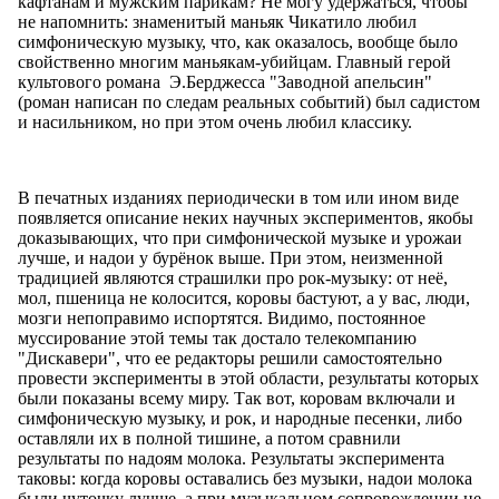
кафтанам и мужским парикам? Не могу удержаться, чтобы
не напомнить: знаменитый маньяк Чикатило любил
симфоническую музыку, что, как оказалось, вообще было
свойственно многим маньякам-убийцам. Главный герой
культового романа Э.Берджесса "Заводной апельсин"
(роман написан по следам реальных событий) был садистом
и насильником, но при этом очень любил классику.
В печатных изданиях периодически в том или ином виде
появляется описание неких научных экспериментов, якобы
доказывающих, что при симфонической музыке и урожаи
лучше, и надои у бурёнок выше. При этом, неизменной
традицией являются страшилки про рок-музыку: от неё,
мол, пшеница не колосится, коровы бастуют, а у вас, люди,
мозги непоправимо испортятся. Видимо, постоянное
муссирование этой темы так достало телекомпанию
"Дискавери", что ее редакторы решили самостоятельно
провести эксперименты в этой области, результаты которых
были показаны всему миру. Так вот, коровам включали и
симфоническую музыку, и рок, и народные песенки, либо
оставляли их в полной тишине, а потом сравнили
результаты по надоям молока. Результаты эксперимента
таковы: когда коровы оставались без музыки, надои молока
были чуточку лучше, а при музыкальном сопровождении не