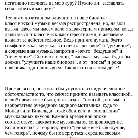
негативно повлиять на мою ауру? Нужно ли "заставлять"
себя любить классику?"
Теория о позитивном влиянии на наше биополе
классической музыки весьма распространена, но, на мой
взгляд, здесь мы имеем дело с характерным примером, когда
люди мыслят классическими стереотипами, и желаемое
выдают за действительное. Ведь принято думать, будто
симфоническая музыка - это нечто "высокое" и "духовное",
а современная музыка, напротив - нечто "бездушное" и
"низменное". Соответственно, "высокая" музыка, будто бы,
должна "улучшать наше биополе", а от "попсы" и рока
наверняка один лишь вред. Так ли это на самом деле?
Прежде всего, не стоило бы упускать из виду очевидное
обстоятельство: то, что сейчас принято называть классикой,
в своё время тоже было, так сказать, "попсой", и всякого
изобретателя очередного модного мотивчика, будь то
Моцарт или Вивальди, тоже обвиняли в "опошлении"
музыкальных вкусов. Каждой временной эпохе
соответствует адекватное музыкальное сопровождение.
Если носиться с теорией, будто "раньше всё было лучше,
чем теперь", почему бы не вернуться к средневековым