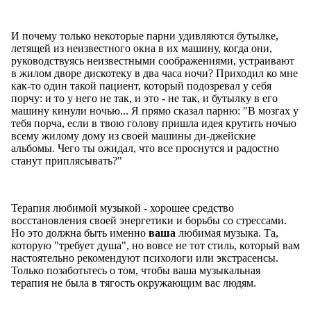
И почему только некоторые парни удивляются бутылке,
летящей из неизвестного окна в их машину, когда они,
руководствуясь неизвестными соображениями, устраивают
в жилом дворе дискотеку в два часа ночи? Приходил ко мне
как-то один такой пациент, который подозревал у себя
порчу: и то у него не так, и это - не так, и бутылку в его
машину кинули ночью... Я прямо сказал парню: "В мозгах у
тебя порча, если в твою голову пришла идея крутить ночью
всему жилому дому из своей машины ди-джейские
альбомы. Чего ты ожидал, что все проснутся и радостно
станут приплясывать?"
Терапия любимой музыкой - хорошее средство
восстановления своей энергетики и борьбы со стрессами.
Но это должна быть именно
ваша
любимая музыка. Та,
которую "требует душа", но вовсе не тот стиль, который вам
настоятельно рекомендуют психологи или экстрасенсы.
Только позаботьтесь о том, чтобы ваша музыкальная
терапия не была в тягость окружающим вас людям.