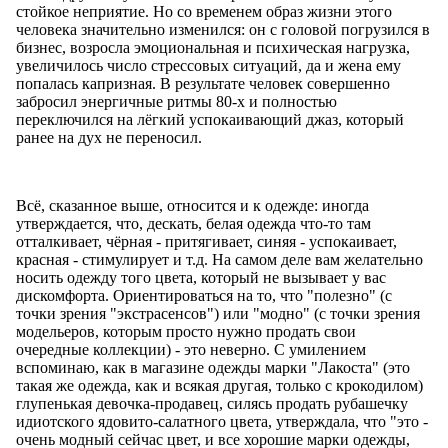
стойкое неприятие. Но со временем образ жизни этого
человека значительно изменился: он с головой погрузился в
бизнес, возросла эмоциональная и психическая нагрузка,
увеличилось число стрессовых ситуаций, да и жена ему
попалась капризная. В результате человек совершенно
забросил энергичные ритмы 80-х и полностью
переключился на лёгкий успокаивающий джаз, который
ранее на дух не переносил.
Всё, сказанное выше, относится и к одежде: иногда
утверждается, что, дескать, белая одежда что-то там
отталкивает, чёрная - притягивает, синяя - успокаивает,
красная - стимулирует и т.д. На самом деле вам желательно
носить одежду того цвета, который не вызывает у вас
дискомфорта. Ориентироваться на то, что "полезно" (с
точки зрения "экстрасенсов") или "модно" (с точки зрения
модельеров, которым просто нужно продать свои
очередные коллекции) - это неверно. С умилением
вспоминаю, как в магазине одежды марки "Лакоста" (это
такая же одежда, как и всякая другая, только с крокодилом)
глупенькая девочка-продавец, силясь продать рубашечку
идиотского ядовито-салатного цвета, утверждала, что "это -
очень модный сейчас цвет, и все хорошие марки одежды,