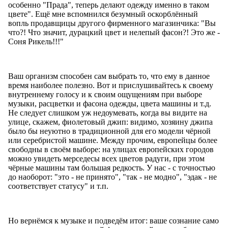
особенно "Прада", теперь делают одежду именно в таком
цвете". Ещё мне вспомнился безумный оскорблённый
вопль продавщицы другого фирменного магазинчика: "Вы
что?! Что значит, дурацкий цвет и нелепый фасон?! Это же -
Соня Рикель!!!"
Ваш организм способен сам выбрать то, что ему в данное
время наиболее полезно. Вот и прислушивайтесь к своему
внутреннему голосу и к своим ощущениям при выборе
музыки, расцветки и фасона одежды, цвета машины и т.д.
Не следует слишком уж недоумевать, когда вы видите на
улице, скажем, фиолетовый джип: видимо, хозяину джипа
было бы неуютно в традиционной для его модели чёрной
или серебристой машине. Между прочим, европейцы более
свободны в своём выборе: на улицах европейских городов
можно увидеть мерседесы всех цветов радуги, при этом
чёрные машины там большая редкость. У нас - с точностью
до наоборот: "это - не принято", "так - не модно", "эдак - не
соответствует статусу" и т.п.
Но вернёмся к музыке и подведём итог: ваше сознание само