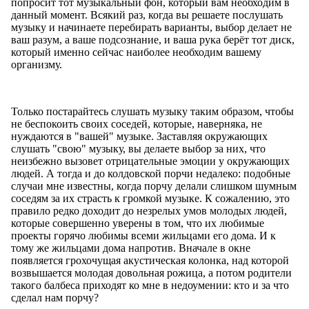
попросит тот музыкальный фон, который вам необходим в
данный момент. Всякий раз, когда вы решаете послушать
музыку и начинаете перебирать варианты, выбор делает не
ваш разум, а ваше подсознание, и ваша рука берёт тот диск,
который именно сейчас наиболее необходим вашему
организму.
Только постарайтесь слушать музыку таким образом, чтобы
не беспокоить своих соседей, которые, наверняка, не
нуждаются в "вашей" музыке. Заставляя окружающих
слушать "свою" музыку, вы делаете выбор за них, что
неизбежно вызовет отрицательные эмоции у окружающих
людей. А тогда и до колдовской порчи недалеко: подобные
случаи мне известны, когда порчу делали слишком шумным
соседям за их страсть к громкой музыке. К сожалению, это
правило редко доходит до незрелых умов молодых людей,
которые совершенно уверены в том, что их любимые
проекты горячо любимы всеми жильцами его дома. И к
тому же жильцами дома напротив. Вначале в окне
появляется грохочущая акустическая колонка, над которой
возвышается молодая довольная рожица, а потом родители
такого балбеса приходят ко мне в недоумении: кто и за что
сделал нам порчу?