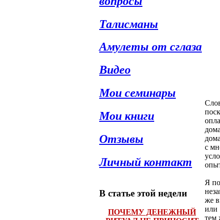
вопросы
Талисманы
Амулеты от сглаза
Видео
Мои семинары
Слов
пос
Мои книги
опла
дома
Отзывы
дома
с мн
усло
Личный контакт
опыт
Я по
неза
В статье этой недели
же в
или 
ПОЧЕМУ ДЕНЕЖНЫЙ
тем 