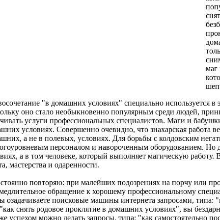
поп
снят
без
про
дом
тол
сни
маг
кот
шеп
осочетание "в домашних условиях" специально используется в э
кольку оно стало необыкновенно популярным среди людей, при
чивать услуги профессиональных специалистов. Маги и бабушки
шних условиях. Совершенно очевидно, что знахарская работа ве
шних, а не в полевых, условиях. Для борьбы с колдовским нега
огоуровневым персоналом и навороченным оборудованием. Но д
виях, а в том человеке, который выполняет магическую работу. 
а, мастерства и одаренности.
стоянно повторяю: при малейших подозрениях на порчу или про
медлительное обращение к хорошему профессиональному специа
ы озадачиваете поисковые машины интернета запросами, типа: "
"как снять родовое проклятие в домашних условиях", вы бездарн
же успехом можно делать запросы, типа: "как самостоятельно пос