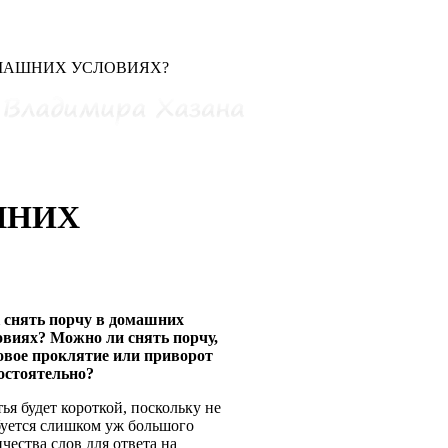
ОМАШНИХ УСЛОВИЯХ?
ШНИХ
 снять порчу в домашних
овиях? Можно ли снять порчу,
овое проклятие или приворот
остоятельно?
ья будет короткой, поскольку не
буется слишком уж большого
чества слов для ответа на