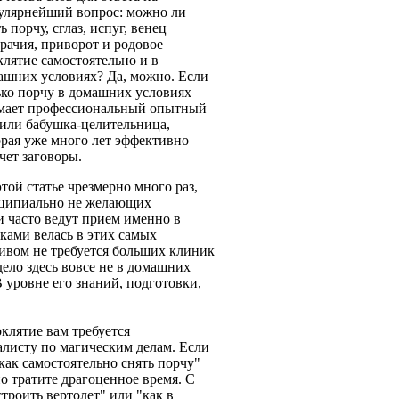
улярнейший вопрос: можно ли
ь порчу, сглаз, испуг, венец
брачия, приворот и родовое
клятие самостоятельно и в
ашних условиях? Да, можно. Если
ько порчу в домашних условиях
мает профессиональный опытный
 или бабушка-целительница,
орая уже много лет эффективно
чет заговоры.
той статье чрезмерно много раз,
нципиально не желающих
 часто ведут прием именно в
ками велась в этих самых
тивом не требуется больших клиник
ело здесь вовсе не в домашних
В уровне его знаний, подготовки,
клятие вам требуется
листу по магическим делам. Если
как самостоятельно снять порчу"
о тратите драгоценное время. С
троить вертолет" или "как в