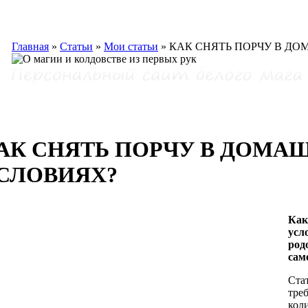
Главная
»
Статьи
»
Мои статьи
»
КАК СНЯТЬ ПОРЧУ В Д
АК СНЯТЬ ПОРЧУ В ДОМА
СЛОВИЯХ?
Как
усл
род
сам
Стат
тре
коли