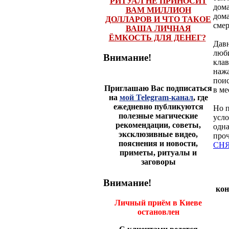
РИТУАЛ НЕ ПРИНОСИТ
дома
ВАМ МИЛЛИОН
дом
ДОЛЛАРОВ И ЧТО ТАКОЕ
смер
ВАША ЛИЧНАЯ
ЁМКОСТЬ ДЛЯ ДЕНЕГ?
Давн
люби
Внимание!
клав
нажа
поис
Приглашаю Вас подписаться
в ме
на
мой Telegram-канал
, где
ежедневно публикуются
Но п
полезные магические
усло
рекомендации, советы,
одна
эксклюзивные видео,
проч
пояснения и новости,
СНЯ
приметы, ритуалы и
заговоры
Внимание!
кон
Личный приём в Киеве
остановлен