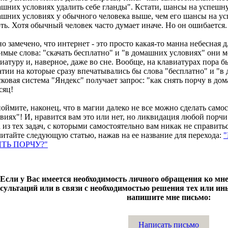
шних условиях удалить себе гланды". Кстати, шансы на успешн
ашних условиях у обычного человека выше, чем его шансы на 
ть. Хотя обычный человек часто думает иначе. Но он ошибается.
о замечено, что интернет - это просто какая-то манна небесная 
мые слова: "скачать бесплатно" и "в домашних условиях" они мо
иатуру и, наверное, даже во сне. Вообще, на клавиатурах пора 
тии на которые сразу впечатывались бы слова "бесплатно" и "
ковая система "Яндекс" получает запрос: "как снять порчу в до
сяц!
оймите, наконец, что в магии далеко не все можно сделать само
виях"! И, нравится вам это или нет, но ликвидация любой порчи
 из тех задач, с которыми самостоятельно вам никак не справитьс
итайте следующую статью, нажав на ее название для перехода:
ТЬ ПОРЧУ?"
Если у Вас имеется необходимость личного обращения ко мне
сультаций или в связи с необходимостью решения тех или ин
напишите мне письмо:
Написать письмо