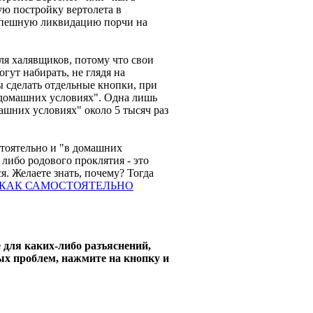
ую постройку вертолета в
успешную ликвидацию порчи на
для халявщиков, потому что свои
гут набирать, не глядя на
бы сделать отдельные кнопки, при
в домашних условиях". Одна лишь
машних условиях" около 5 тысяч раз
стоятельно и "в домашних
 либо родового проклятия - это
я. Желаете знать, почему? Тогда
"КАК САМОСТОЯТЕЛЬНО
 для каких-либо разъяснений,
ых проблем, нажмите на кнопку и