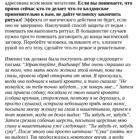
адресована всем моим читателям.
Если вы понимаете, что
прямо сейчас кто-то делает что-то колдовское
применительно к вам, не дайте человеку закончить
ритуал!
Эффекта от магического действия не будет, если
оно не завершено. Наилучший способ защиты от ведьм -
помешать им выполнить ритуал. В большинстве случаев
нужно просто помешать договорить до конца магический
заговор. Перебейте человека, окликните его, хлопните
рукой по его телу, сделайте что-то резкое и решительное.
Именно так должна была поступить автор следующего
письма: "
Здравствуйте, Владимир! Мне очень страшно из-
за того, что мать моего жениха этой ночью, пока мы
спали, провела обряд отворота от меня. Я проснулась,
когда она подошла к нашей кровати, и тихо сказала: "Не
волнуйся, он тебя точно забудет... уж поверь мне..." Затем
она привела собаку, посадила ее около нашей кровати
(собака крупная, сторожевая, поэтому я не дергалась, а
просто слушала), остригла небольшую прядь моих волос,
посыпала моему жениху на глаза и нашептывала, причем в
тот момент, когда он делал выдох: "Ты забудь ее, забудь".
Затем срезала собачью шерсть, посыпала шерстью мою
спину и нашептывала уже следующее: "Ты забудь ее, забудь
суку". После этого она просто шептала: "Сука" (опять же
на выдохе). Так продолжалось некоторое время, а когда