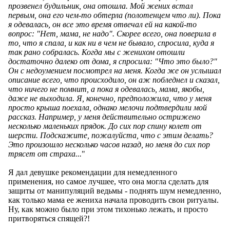
прозвенел будильник, она отошла. Мой жених встал
первым, она его чем-то обтерла (полотенцем что ли). Пока
я одевалась, он все это время отвечал ей на какой-то
вопрос: "Нет, мама, не надо". Скорее всего, она поверила в
то, что я спала, и как ни в чем не бывало, спросила, куда я
так рано собралась. Когда мы с женихом отошли
достаточно далеко от дома, я спросила: "Что это было?"
Он с недоумением посмотрел на меня. Когда же он услышал
описание всего, что происходило, он аж побледнел и сказал,
что ничего не помнит, а пока я одевалась, мама, якобы,
даже не выходила. Я, конечно, предположила, что у меня
просто крыша поехала, однако мелочи подтвердили мой
рассказ. Например, у меня действительно острижено
несколько маленьких прядок. До сих пор спину колет от
шерсти. Подскажите, пожалуйста, что с этим делать?
Это произошло несколько часов назад, но меня до сих пор
трясет от страха...
"
Я дал девушке рекомендации для немедленного
применения, но самое лучшее, что она могла сделать для
защиты от манипуляций ведьмы - поднять шум немедленно,
как только мама ее жениха начала проводить свои ритуалы.
Ну, как можно было при этом тихонько лежать, и просто
притворяться спящей?!