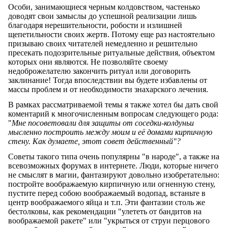
Особи, занимающиеся черным колдовством, частенько
доводят свои замыслы до успешной реализации лишь
благодаря нерешительности, робости и излишней
щепетильности своих жертв. Потому еще раз настоятельно
призываю своих читателей немедленно и решительно
пресекать подозрительные ритуальные действия, объектом
которых они являются. Не позволяйте своему
недоброжелателю закончить ритуал или договорить
заклинание! Тогда впоследствии вы будете избавлены от
массы проблем и от необходимости знахарского лечения.
В рамках рассматриваемой темы я также хотел бы дать свой
коментарий к многочисленным вопросам следующего рода:
"
Мне посоветовали для защиты от соседки-колдуньи
мысленно построить между моим и её домами кирпичную
стену. Как думаете, этот совет действенный"?
Советы такого типа очень популярны "в народе", а также на
всевозможных форумах в интернете. Люди, которые ничего
не смыслят в магии, фантазируют довольно изобретательно:
постройте воображаемую кирпичную или огненную стену,
пустите перед собою воображаемый водопад, встаньте в
центр воображаемого яйца и т.п. Эти фантазии столь же
бестолковы, как рекомендации "улететь от бандитов на
воображаемой ракете" или "укрыться от струи перцового