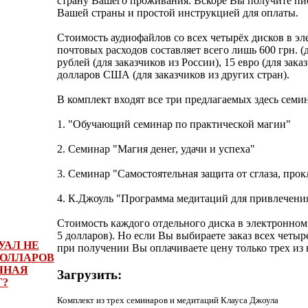
страну Вашего проживания. Вскоре Вы получите пи
Вашей страны и простой инструкцией для оплаты.
Стоимость аудиофайлов со всех четырёх дисков в эл
почтовых расходов составляет всего лишь 600 грн. (
рублей (для заказчиков из России), 15 евро (для зак
долларов США (для заказчиков из других стран).
В комплект входят все три предлагаемых здесь семи
1. "Обучающий семинар по практической магии"
2. Семинар "Магия денег, удачи и успеха"
3. Семинар "Самостоятельная защита от сглаза, про
4. К.Джоуль "Программа медитаций для привлечения
Стоимость каждого отдельного диска в электронном в
5 долларов). Но если Вы выбираете заказ всех четы
УАЛ НЕ
при получении Вы оплачиваете цену только трех из 
ДОЛЛАРОВ
ЧНАЯ
Загрузить:
Г?
Комплект из трех семинаров и медитаций Клауса Джоула