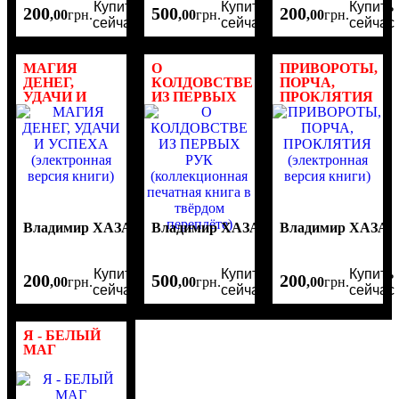
Купить
Купить
Купить
200
500
200
,
00
грн.
,
00
грн.
,
00
грн.
сейчас
сейчас
сейчас
МАГИЯ
О
ПРИВОРОТЫ,
ДЕНЕГ,
КОЛДОВСТВЕ
ПОРЧА,
УДАЧИ И
ИЗ ПЕРВЫХ
ПРОКЛЯТИЯ
УСПЕХА
(электронная
РУК
(коллекционная
(электронная
версия книги)
печатная
версия книги)
книга в
твёрдом
переплёте)
Владимир ХАЗАН
Владимир ХАЗАН
Владимир ХАЗАН
Купить
Купить
Купить
200
500
200
,
00
грн.
,
00
грн.
,
00
грн.
сейчас
сейчас
сейчас
Я - БЕЛЫЙ
МАГ
(электронная
версия книги)