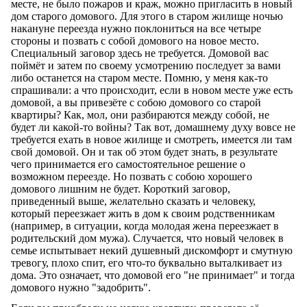
месте, не было пожаров и краж, можно пригласить в новый
дом старого домового. Для этого в старом жилище ночью
накануне переезда нужно поклониться на все четыре
стороны и позвать с собой домового на новое место.
Специальный заговор здесь не требуется. Домовой вас
поймёт и затем по своему усмотрению последует за вами
либо останется на старом месте. Помню, у меня как-то
спрашивали: а что происходит, если в новом месте уже есть
домовой, а вы привезёте с собою домового со старой
квартиры? Как, мол, они разбираются между собой, не
будет ли какой-то войны? Так вот, домашнему духу вовсе не
требуется ехать в новое жилище и смотреть, имеется ли там
свой домовой. Он и так об этом будет знать, в результате
чего принимается его самостоятельное решение о
возможном переезде. Но позвать с собою хорошего
домового лишним не будет. Короткий заговор,
приведенный выше, желательно сказать и человеку,
который переезжает жить в дом к своим родственникам
(например, в ситуации, когда молодая жена переезжает в
родительский дом мужа). Случается, что новый человек в
семье испытывает некий душевный дискомфорт и смутную
тревогу, плохо спит, его что-то буквально выталкивает из
дома. Это означает, что домовой его "не принимает" и тогда
домового нужно "задобрить".