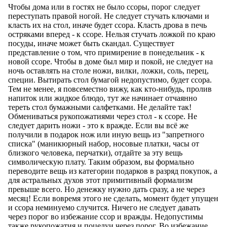
Чтобы дома или в гостях не было ссоры, порог следует
переступать правой ногой. Не следует стучать ключами и
класть их на стол, иначе будет ссора. Класть дрова в печь
остряками вперед - к ссоре. Нельзя стучать ложкой по краю
посуды, иначе может быть скандал. Существует
представление о том, что примирение в понедельник - к
новой ссоре. Чтобы в доме был мир и покой, не следует на
ночь оставлять на столе ножи, вилки, ложки, соль, перец,
специи. Вытирать стол бумагой недопустимо, будет ссора.
Тем не менее, я повсеместно вижу, как кто-нибудь, пролив
напиток или жидкое блюдо, тут же начинает отчаянно
тереть стол бумажными салфетками. Не делайте так!
Обмениваться рукопожатиями через стол - к ссоре. Не
следует дарить ножи - это к вражде. Если вы всё же
получили в подарок нож или иную вещь из "запретного
списка" (маникюрный набор, носовые платки, часы от
близкого человека, перчатки), отдайте за эту вещь
символическую плату. Таким образом, вы формально
переводите вещь из категории подарков в разряд покупок, а
для астральных духов этот примитивный формализм
превыше всего. Но денежку нужно дать сразу, а не через
месяц! Если вовремя этого не сделать, момент будет упущен
и ссора неминуемо случится. Ничего не следует давать
через порог во избежание ссор и вражды. Недопустимы
также рукопожатия и поцелуи через порог. Во избежание