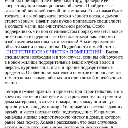
Если вы приобрели не новую квартиру, проверьте её
энергетику при помощи восковой свечи. Пройдитесь с
зажжённой восковой свечой по комнатам. Если пламя будет
трещать, и вы обнаружите потёки чёрного воска, а дымок
станет чёрным, значит, вам нужно приглашать специалиста
в области магии для очистительной работы. Особо
подчеркиваю, что под специалистом подразумевается вовсе
не батюшка из церкви с его бесполезными наклейками с
изображением могильных крестиков! А мастер именно в
области магии и знахарства! Подробности в моей статье:
"ЭНЕРГЕТИЧЕСКАЯ ЧИСТКА ПОМЕЩЕНИЙ"
. Вызов
специалиста необходим и в том случае, если вы обнаружите
в новом жилище подозрительные вещи: клубки волос и
шерсти, куриные яйца, иглы и прочие подозрительные
предметы. Особенно внимательно осмотрите порог: нет ли
там странных знаков, вбитых игл или гвоздей в необычных
местах.
Теперь важные правила и приметы при строительстве. Ни в
коем случае не используйте для строительства или ремонта
дома материалы, взятые с пожара, поскольку они могут
притянуть в ваш дом пожар. Эта примета известна с давних
времён и часто находит себе подтверждение. К примеру,
однажды я делал энергетическую чистку в доме, в котором
ранее был пожар. Хозяева рассказали, что беда случилась
вскоре после того, как в доме построили новую печь. А