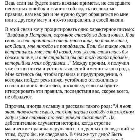
Ведь если вы будете знать важные приметы, не совершите
ненужных ошибок и станете соблюдать несложные
правила, вам как раз и не нужно будет обращаться ко мне
или к другому магу и что-то исправлять в своей жизни.
В этой связи хочу процитировать одно характерное письмо:
"Владимир Петрович, огромное спасибо за Ваши книги. Я за
свою жизнь прочитала очень много книг, но такие книги,
как Ваши, мне никогда не попадались. Если бы такие книги
встретились мне лет 40 назад, моя жизнь сложилась бы
совсем иначе, и я не страдала бы от того града проблем,
который на меня обрушился..."
Между прочим, я получил
уже сотни писем и устных заявлений именно такого рода.
Мне хотелось бы, чтобы правила и предупреждения, о
которых пойдет речь ниже, устойчиво отложились в
сознании моих читателей, поскольку, если вы будете
игнорировать эти правила, последствия вас, скорее всего,
не обрадуют.
Впрочем, иногда я слышу и рассказы такого рода: "
А я вот
знаю такую-то семью, так они играли свадьбу в високосном
году и уже столько-то лет живут счастливо
". Да,
действительно случаются истории, когда строгие
магические правила нарушались, но дурных последствий за
этим, будто бы, не следовало. В чём же тут дело? Быть
может, все эти народные приметы не так уж серьёзны?