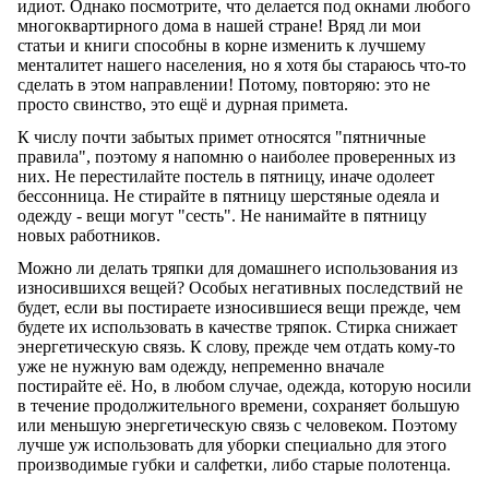
идиот. Однако посмотрите, что делается под окнами любого
многоквартирного дома в нашей стране! Вряд ли мои
статьи и книги способны в корне изменить к лучшему
менталитет нашего населения, но я хотя бы стараюсь что-то
сделать в этом направлении! Потому, повторяю: это не
просто свинство, это ещё и дурная примета.
К числу почти забытых примет относятся "пятничные
правила", поэтому я напомню о наиболее проверенных из
них. Не перестилайте постель в пятницу, иначе одолеет
бессонница. Не стирайте в пятницу шерстяные одеяла и
одежду - вещи могут "сесть". Не нанимайте в пятницу
новых работников.
Можно ли делать тряпки для домашнего использования из
износившихся вещей? Особых негативных последствий не
будет, если вы постираете износившиеся вещи прежде, чем
будете их использовать в качестве тряпок. Стирка снижает
энергетическую связь. К слову, прежде чем отдать кому-то
уже не нужную вам одежду, непременно вначале
постирайте её. Но, в любом случае, одежда, которую носили
в течение продолжительного времени, сохраняет большую
или меньшую энергетическую связь с человеком. Поэтому
лучше уж использовать для уборки специально для этого
производимые губки и салфетки, либо старые полотенца.