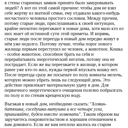
в стены старинных замков принято было замуровывать
людей? А вот по этой самой причине: чтобы дом не взял
себе жертву из знатной семьи, ему отдавали какого-нибудь
несчастного человека простого сословия. Между прочим,
потому старые люди, прислушиваясь к своей интуиции,
крайне неохотно переезжают в новые дома, хотя мало кто из
них знает об истинной сути этой приметы. И впрямь,
старые люди после переезда в новый дом нередко живут в
нём уже недолго. Поэтому лучше, чтобы порог нового
жилища первым переступил не человек, а животное. Кошка
- особое животное, способное брать на себя и
перерабатывать энергетический негатив, потому она не
пострадает. Если же вы переезжаете в жилище, в котором
ранее уже кто-то жил, нужды первой впускать кошку нет.
После переезда сразу же посыпьте по полу комнаты мелочь,
которую можно убрать лишь на следующий день. Это
действие привлекает материальную удачу в дом. Для
первичного энергетического очищения полезно побрызгать
по полу и по стенам крещенскую воду.
Въезжая в новый дом, необходимо сказать: "
Хозяин-
батюшка, соседушка-матушка и все четыре угла,
принимайте, будем вместе хозяевать
". Таким образом вы
заручаетесь покровительством и хорошим отношением к
вам домового. Если же вам неплохо жилось на старом