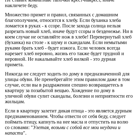
накличете беду.
Множество примет и правил, связанных с домашним
благополучием, относится к хлебу. Если буханка хлеба
ломается в руках - к ссоре. После захода солнца нельзя
разрезать новый хлеб, иначе будут ссоры и безденежье. Ни в
коем случае не оставляйте нож в хлебе! Перевернутый хлеб
(буханка) на столе - к шуму и скандалам. Если немытыми
руками брать хлеб - будет изжога. Если человек всегда
нарезает хлеб неровно, жизнь его также будет трудной и
неровной. Не накалывайте хлеб вилкой - это дурная
примета.
Никогда не следует ходить по дому в предназначенной для
улицы обуви. Не пренебрегайте этим правилом даже в том
случае, если вы в раздражении спешно возвращаетесь в
квартиру за позабытой вещью. Хождение по дому в
уличной обуви сулит скандалы, болезни и неприятности его
жильцам.
Если в квартиру залетит дикая птица - это является дурным
предзнаменованием. Чтобы отвести от себя беду, следует
поймать птицу, капнуть на нее масла и отпустить на волю
со словами: "
Улетая, возьми с собой все мои неудачи и
напасти
".