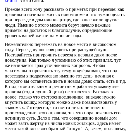
книги"
этого сайта.
Прежде всего хочу рассказать о приметах при переезде: как
правильно начинать жить в новом доме и что нужно делать
при переезде в дом или квартиру, где ранее жили другие
люди. Именно с этого момента берут начало важные
приметы на достаток и благополучие, определяющие
уровень вашей жизни на многие годы.
Нежелательно переезжать на новое место в високосном
году. Переезд лучше совершить при растущей луне.
Постарайтесь приурочить переезд к первым дням после
новолуния. Как только я упоминаю об этих правилах, тут
же начинается град уточняющих вопросов. Чтобы
максимально прояснить эту тему, подчёркиваю, что под
переездом я подразумеваю именно тот день, начиная с
которого вы останетесь жить в новом доме: спать, есть и т.д.
К подготовительным и ремонтным работам упомянутые
правила (год и лунный цикл) не относятся. Въезжая в
новое, только что отстроенное.жилище, вначале нужно
впустить кошку, которую можно даже позаимствовать у
знакомых. Интересно, что почти никто не знает о
происхождении этого правила, так что пора пояснить его
истинную суть. Дело в том, что совершенно новый дом
может взять жертву из числа новых жильцов. Здесь имеет
место такой вот своеобразный "откуп". А, зачем, по-вашему,