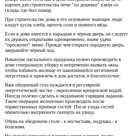
кирпич для строительства печи "по дешевке" взяли со
склада, где был пожар.
При строительстве дома в его основание знающие люди
кладут кусок хлеба, щепоть соли и немного мёда.
Если в доме имеется и парадная и чёрная дверь, не следует
их держать открытыми одновременно, иначе удача
"проскочит" мимо. Прежде чем открыть парадную дверь,
закрывайте чёрный ход.
Накануне пасхального праздника нужно производить в
доме генеральную уборку и непременно вымыть окна,
чтобы избавить жилище от накопившейся негативной
энергетики и привлечь в дом достаток и благополучие.
Ваш обеденный стол нуждается в регулярной
энергетической чистке - окроплении крещенской водой.
Иногда полезно сделать и окуривание горящим ладаном.
Такие операции желательно производить после
торжественных приёмов гостей. После ухода гостей
обязательно вытряхните скатерть на улицу.
Обувь на обеденном столе - к несчастьям, подушка - к
болезням.
Не ставьте комнатные тапочки крест-накрест, иначе