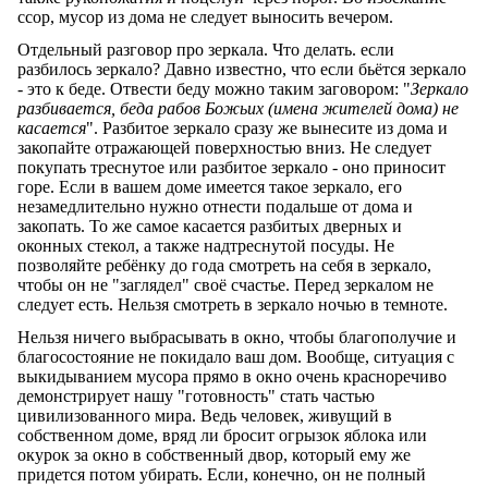
ссор, мусор из дома не следует выносить вечером.
Отдельный разговор про зеркала. Что делать. если
разбилось зеркало? Давно известно, что если бьётся зеркало
- это к беде. Отвести беду можно таким заговором: "
Зеркало
разбивается, беда рабов Божьих (имена жителей дома) не
касается
". Разбитое зеркало сразу же вынесите из дома и
закопайте отражающей поверхностью вниз. Не следует
покупать треснутое или разбитое зеркало - оно приносит
горе. Если в вашем доме имеется такое зеркало, его
незамедлительно нужно отнести подальше от дома и
закопать. То же самое касается разбитых дверных и
оконных стекол, а также надтреснутой посуды. Не
позволяйте ребёнку до года смотреть на себя в зеркало,
чтобы он не "заглядел" своё счастье. Перед зеркалом не
следует есть. Нельзя смотреть в зеркало ночью в темноте.
Нельзя ничего выбрасывать в окно, чтобы благополучие и
благосостояние не покидало ваш дом. Вообще, ситуация с
выкидыванием мусора прямо в окно очень красноречиво
демонстрирует нашу "готовность" стать частью
цивилизованного мира. Ведь человек, живущий в
собственном доме, вряд ли бросит огрызок яблока или
окурок за окно в собственный двор, который ему же
придется потом убирать. Если, конечно, он не полный