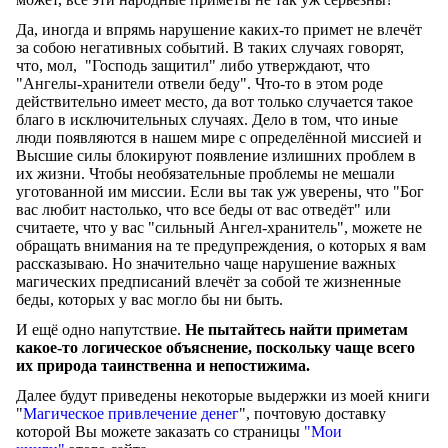
Да, иногда и впрямь нарушение каких-то примет не влечёт
за собою негативных событий. В таких случаях говорят,
что, мол, "Господь защитил" либо утверждают, что
"Ангелы-хранители отвели беду". Что-то в этом роде
действительно имеет место, да вот только случается такое
благо в исключительных случаях. Дело в том, что иные
люди появляются в нашем мире с определённой миссией и
Высшие силы блокируют появление излишних проблем в
их жизни. Чтобы необязательные проблемы не мешали
уготованной им миссии. Если вы так уж уверены, что "Бог
вас любит настолько, что все беды от вас отведёт" или
считаете, что у вас "сильный Ангел-хранитель", можете не
обращать внимания на те предупреждения, о которых я вам
рассказываю. Но значительно чаще нарушение важных
магических предписаний влечёт за собой те жизненные
беды, которых у вас могло бы ни быть.
И ещё одно напутствие.
Не пытайтесь найти приметам
какое-то логическое объяснение, поскольку чаще всего
их природа таинственна и непостижима.
Далее будут приведены некоторые выдержки из моей книги
"
Магическое привлечение денег
", почтовую доставку
которой Вы можете заказать со страницы
"Мои