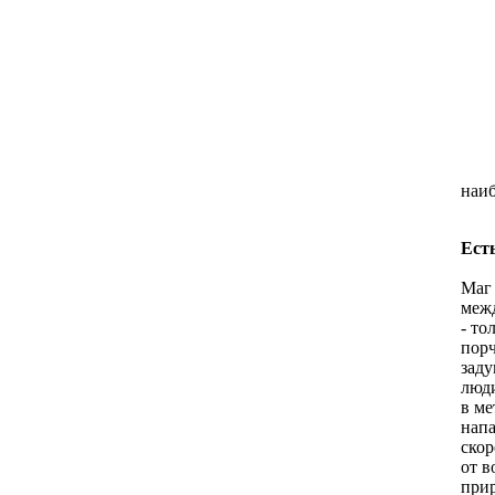
наиб
Ест
Маг 
межд
- то
порч
заду
люди
в ме
напа
скор
от в
прир