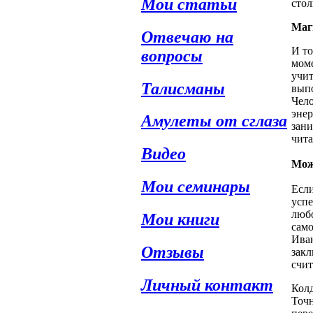
Мои статьи
стол
Маг
Отвечаю на
И то
вопросы
моме
учит
Талисманы
выпо
Чело
энер
Амулеты от сглаза
зани
чита
Видео
Мож
Мои семинары
Если
успе
любо
Мои книги
само
Иван
Отзывы
закл
счи
Личный контакт
Колд
Точн