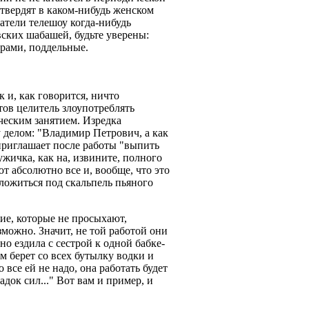
 твердят в каком-нибудь женском
атели телешоу когда-нибудь
ских шабашей, будьте уверены:
рами, поддельные.
к и, как говорится, ничто
тов целитель злоупотреблять
ческим занятием. Изредка
у делом: "Владимир Петрович, а как
приглашает после работы "выпить
жичка, как на, извините, полного
ют абсолютно все и, вообще, что это
 ложиться под скальпель пьяного
кие, которые не просыхают,
зможно. Значит, не той работой они
о ездила с сестрой к одной бабке-
ом берет со всех бутылку водки и
о все ей не надо, она работать будет
адок сил..." Вот вам и пример, и