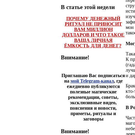
пере
стру
В статье этой недели
исти
изуч
ПОЧЕМУ ДЕНЕЖНЫЙ
заф
РИТУАЛ НЕ ПРИНОСИТ
мои 
ВАМ МИЛЛИОН
тако
ДОЛЛАРОВ И ЧТО ТАКОЕ
ВАША ЛИЧНАЯ
Могу
ЁМКОСТЬ ДЛЯ ДЕНЕГ?
Така
Внимание!
К пр
(гад
луч
и д
Приглашаю Вас подписаться
на
мой Telegram-канал
, где
Брак
ежедневно публикуются
кто-
полезные магические
боль
рекомендации, советы,
эксклюзивные видео,
В Ро
пояснения и новости,
приметы, ритуалы и
Част
заговоры
маго
небе
Внимание!
деят