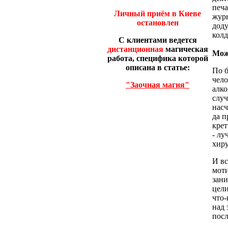
печа
Личный приём в Киеве
журн
остановлен
доду
колд
С клиентами ведется
дистанционная
магическая
Мож
работа, специфика которой
описана в статье:
По б
чело
"Заочная магия"
алко
случ
насч
да п
крет
- лу
хир
И вс
моти
зани
цели
что-
над 
посл