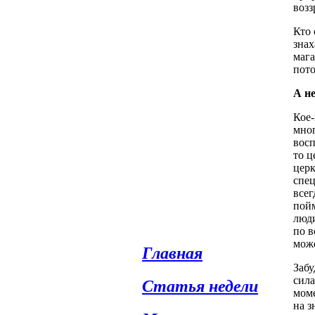
возз
Кто 
знах
мага
пото
А н
Кое-
мног
восп
то ц
церк
спец
всег
пойм
люди
по в
може
Главная
Забу
сила
Статья недели
моме
на з