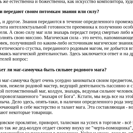
ь же естественна и божественна, как искусство композитора, х
и передают своим потомкам знания или силу?
, и другое. Знания передаются в течение определенного промежу
нта интеллектуальной готовности преемника к получению особ
еля. А свою силу маг или знахарь передаст перед смертью либо к
лнять свою миссию. Магическая сила - это нечто, напоминающ
век, получивший по каким-либо источникам магические знания,
гетического сгустка, переданного родовым магом, не добьется в
маясь магической деятельностью. Здесь заключается ответ и на
телей вопрос:
ет ли маг-самоучка быть сильнее родового мага?
 маг-самоучка будет очень усердно заниматься своим предметом
хов, нежели родовой мастер, ведущий деятельность пассивно и с
й потомственный маг, колдун, знахарь, ведунья сильнее челове
провозглашенного "знахаря от Бога". Кстати, мы ведь все на этой
ыча. Дело здесь, опять-таки, в наличии определенного рода эн
ючающей в себе мастерство и талант мага. Эта составляющая - во
тают некоторые товарищи.
овское проклятие, приворот, талисман на успех в торговле - всё
о так же дед-колдун отдает своему внуку не "черта-помощника",