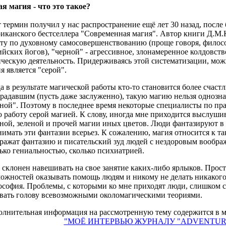
я магия - что это такое?
 термин получил у нас распространение ещё лет 30 назад, посл
иканского бестселлера "Современная магия". Автор книги Д.М.
ту по духовному самосовершенствованию (проще говоря, филос
йских йогов), "черной" - агрессивное, злонамеренное колдовств
ческую деятельность. Придерживаясь этой систематизации, можн
я является "серой".
а в результате магической работы кто-то становится более счастл
радавшим (пусть даже заслуженно), такую магию нельзя однознач
ной". Поэтому в последнее время некоторые специалисты по пр
 работу серой магией. К слову, иногда мне приходится выслуши
ной, зеленой и прочей магии иных цветов. Люди фантазируют в с
имать эти фантазии всерьез. К сожалению, магия относится к та
ражат фантазию и писательский зуд людей с нездоровым воображ
ько гениальностью, сколько психиатрией.
 склонен навешивать на свое занятие каких-либо ярлыков. Прост
ожностей оказывать помощь людям и никому не делать никакого з
софия. Проблемы, с которыми ко мне приходят люди, слишком с
ивать голову всевозможными околомагическими теориями.
лнительная информация на рассмотренную тему содержится в мо
"МОЁ ИНТЕРВЬЮ ЖУРНАЛУ "ADVENTURE