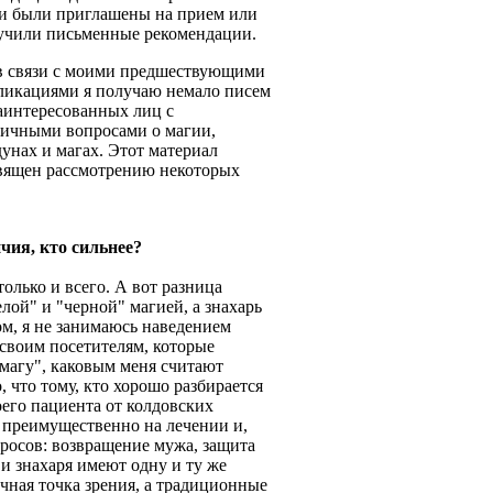
и были приглашены на прием или
учили письменные рекомендации.
в связи с моими предшествующими
ликациями я получаю немало писем
заинтересованных лиц с
личными вопросами о магии,
дунах и магах. Этот материал
вящен рассмотрению некоторых
чия, кто сильнее?
 только и всего. А вот разница
лой" и "черной" магией, а знахарь
гом, я не занимаюсь наведением
своим посетителям, которые
 магу", каковым меня считают
 что тому, кто хорошо разбирается
оего пациента от колдовских
ь преимущественно на лечении и,
просов: возвращение мужа, защита
к и знахаря имеют одну и ту же
ичная точка зрения, а традиционные