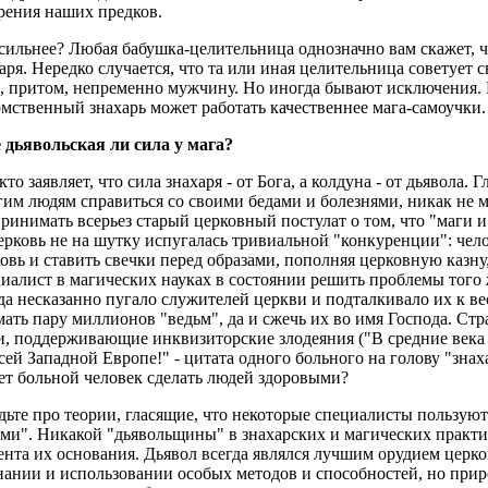
рения наших предков.
сильнее? Любая бабушка-целительница однозначно вам скажет, чт
аря. Нередко случается, что та или иная целительница советует
, притом, непременно мужчину. Но иногда бывают исключения.
мственный знахарь может работать качественнее мага-самоучки
е дьявольская ли сила у мага?
кто заявляет, что сила знахаря - от Бога, а колдуна - от дьявола
им людям справиться со своими бедами и болезнями, никак не м
ринимать всерьез старый церковный постулат о том, что "маги и 
ерковь не на шутку испугалась тривиальной "конкуренции": чело
овь и ставить свечки перед образами, пополняя церковную казну,
иалист в магических науках в состоянии решить проблемы того ж
да несказанно пугало служителей церкви и подталкивало их к в
ать пару миллионов "ведьм", да и сжечь их во имя Господа. Стра
, поддерживающие инквизиторские злодеяния ("В средние века 
сей Западной Европе!" - цитата одного больного на голову "зна
т больной человек сделать людей здоровыми?
дьте про теории, гласящие, что некоторые специалисты пользую
ми". Никакой "дьявольщины" в знахарских и магических практик
нта их основания. Дьявол всегда являлся лучшим орудием церко
нании и использовании особых методов и способностей, но прир