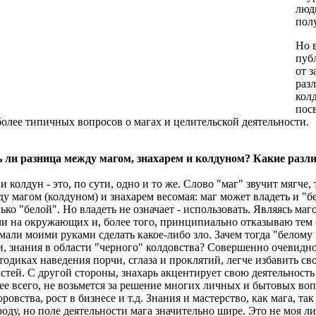
люд
пол
Но 
пуб
от 
раз
кол
пос
олее типичных вопросов о магах и целительской деятельности.
ь ли разница между магом, знахарем и колдуном? Какие разли
и колдун - это, по сути, одно и то же. Слово "маг" звучит мягче,
у магом (колдуном) и знахарем весомая: маг может владеть и "бе
лько "белой". Но владеть не означает - использовать. Являясь ма
и на окружающих и, более того, принципиально отказываю тем 
мали моими руками сделать какое-либо зло. Зачем тогда "белому
, знания в области "черного" колдовства? Совершенно очевидно,
тодиках наведения порчи, сглаза и проклятий, легче избавить св
стей. С другой стороны, знахарь акцентирует свою деятельност
ее всего, не возьмется за решение многих личных и бытовых во
оровства, рост в бизнесе и т.д. Знания и мастерство, как мага, та
оду, но поле деятельности мага значительно шире. Это не моя л