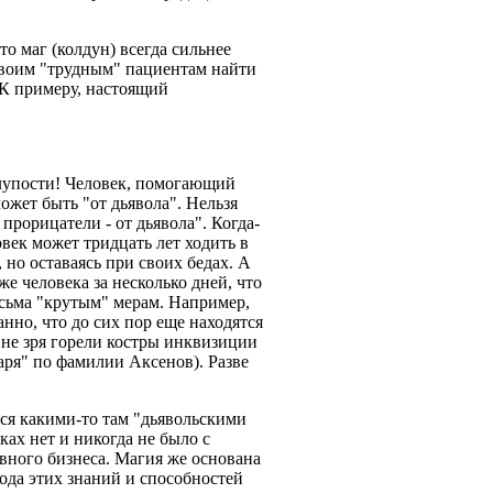
о маг (колдун) всегда сильнее
 своим "трудным" пациентам найти
 К примеру, настоящий
.
. Глупости! Человек, помогающий
ожет быть "от дьявола". Нельзя
прорицатели - от дьявола". Когда-
век может тридцать лет ходить в
 но оставаясь при своих бедах. А
е человека за несколько дней, что
есьма "крутым" мерам. Например,
нно, что до сих пор еще находятся
не зря горели костры инквизиции
харя" по фамилии Аксенов). Разве
тся какими-то там "дьявольскими
ах нет и никогда не было с
вного бизнеса. Магия же основана
ода этих знаний и способностей