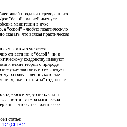
е блестящей продажи переведенного
Крэг "белой" магией именует
офские медитации в духе
о, а "серой" - любую практическую
о сказать, что всякая практическая
ивым, а кто-то является
но отнести ни к "белой", ни к
актическому колдовству именуют
вать и некие теории о природе
вое удовольствие, но не следует
кому разряду явлений, которые
ением, чьи "трактаты" отдают не
о стараюсь в меру своих сил и
ла - вот и вся моя магическая
ерьезны, чтобы позволять себе
ей статье:
R" (США)"