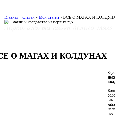
Главная
»
Статьи
»
Мои статьи
»
ВСЕ О МАГАХ И КОЛДУН
СЕ О МАГАХ И КОЛДУНАХ
Зде
нек
кол
Бол
сод
сам
заб
нап
неу