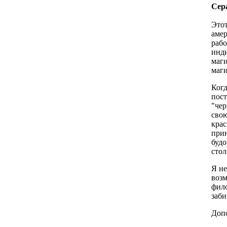
Сера
Этот
амер
рабо
инди
маги
маги
Когд
пост
"чер
свою
крас
прин
будо
стол
Я не
возм
фило
заб
Допо