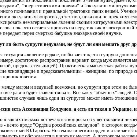
дававшейся из поколения в поколение. Учёные мужи, даже те, к
ктурами", "энергетическими полями" и "оккультными штучками",
нного понимания и правильной трактовки таких вещей. Ученые
ении оккультных вопросов до тех пор, пока они не прекратят с
иксировать нематериальные явления своими хитроумными элект
слова пока что остается принять на веру, так как в электронный
е передает перед смертью бабушка-знахарка своей внучке.
т ли быть супруги ведунами, не будут ли они мешать друг др
я ситуация - явление редкое, но бывает так, что супруги дополня
имеру, достаточно распространен вариант, когда муж является м
алкой, предсказательницей). Практическая магическая работа лу
шие ясновидящие и предсказательницы - женщины, по природе
ар проникновения.
 между магом и ведуньей возможен, но супруги при этом не бы
то все равно будет главенствовать. Все как у "обычных" людей.
шинстве случаев лишь один из супругов может иметь отношение
ссии есть Ассоциация Колдунов, а есть ли такая в Украине, и
о в ваших письмах встречаются вопросы о существовании некое
в - нечто вроде "Ордена российских колдунов", о котором когда
зызвестный Ю.Тарасов. Но тем магический орден и отличается о
ельность не обсуждается в широких массах. А протоколы заседа