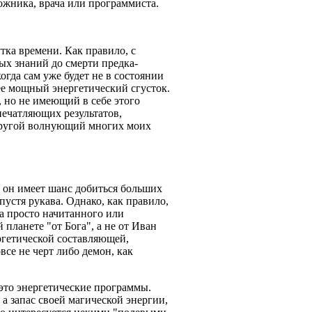
удожника, врача или программиста.
тка времени. Как правило, с
ых знаний до смерти предка-
огда сам уже будет не в состоянии
ее мощный энергетический сгусток.
 но не имеющий в себе этого
печатляющих результатов,
 другой волнующий многих моих
, он имеет шанс добиться больших
пустя рукава. Однако, как правило,
ка просто начитанного или
 планете "от Бога", а не от Иван
ергетической составляющей,
все не черт либо демон, как
 это энергетические программы.
 а запас своей магической энергии,