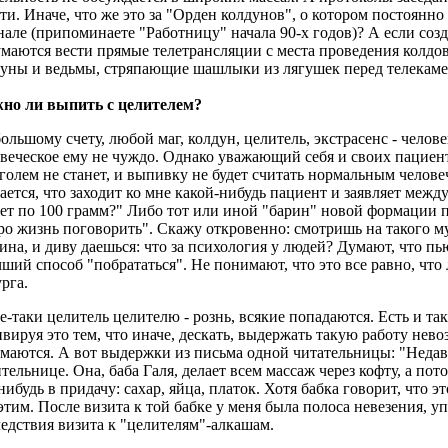
ти. Иначе, что же это за "Орден колдунов", о котором постоянно
але (припоминаете "Работницу" начала 90-х годов)? А если созд
маются вести прямые телетрансляции с места проведения колдов
уны и ведьмы, стряпающие шашлыки из лягушек перед телекаме
но ли выпить с целителем?
ольшому счету, любой маг, колдун, целитель, экстрасенс - челове
веческое ему не чуждо. Однако уважающий себя и своих пациен
голем не станет, и выпивку не будет считать нормальным челове
ается, что заходит ко мне какой-нибудь пациент и заявляет межд
ет по 100 грамм?" Либо тот или иной "барин" новой формации 
ро жизнь поговорить". Скажу откровенно: смотришь на такого му
ина, и диву даешься: что за психология у людей? Думают, что пь
чший способ "побрататься". Не понимают, что это все равно, что
урга.
е-таки целитель целителю - рознь, всякие попадаются. Есть и та
вируя это тем, что иначе, дескать, выдержать такую работу нево
маются. А вот выдержки из письма одной читательницы: "Недавн
тельнице. Она, баба Галя, делает всем массаж через кофту, а пот
нибудь в придачу: сахар, яйца, платок. Хотя бабка говорит, что эт
этим. После визита к той бабке у меня была полоса невезения, уп
едствия визита к "целителям"-алкашам.