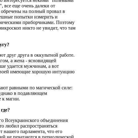
то интересуется некими "полевыми
 все еще очень далеки от
 обречены на полный провал в
мешные попытки измерить и
рическими приборчиками. Поэтому
 микроскоп никто не увидит, что там
угу?
ют друг друга в оккультной работе.
агом, а жена - ясновидящей
чше удается мужчинам, а вот
 своей имеющие хорошую интуицию
вают равными по магической силе:
 Однако в подавляющем
 к магии.
 где?
го Всеукраинского объединения
-то любил распространяться
т нашего парламента, что его
ний не печатаются в периодической