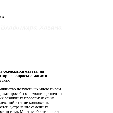
АХ
сь содержатся ответы на
оторые вопросы о магах и
дунах
.
ьшинство полученных мною писем
ержат просьбы о помощи в решении
ых различных проблем: лечение
олеваний, снятие колдовских
астей, устранение семейных
рядиц и т.д. Многие обратившиеся