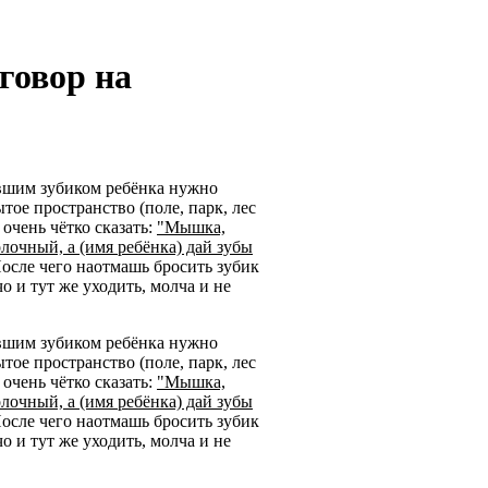
говор на
вшим зубиком ребёнка нужно
тое пространство (поле, парк, лес
о очень чётко сказать:
"Мышка,
олочный, а (имя ребёнка) дай зубы
После чего наотмашь бросить зубик
чо и тут же уходить, молча и не
вшим зубиком ребёнка нужно
тое пространство (поле, парк, лес
о очень чётко сказать:
"Мышка,
олочный, а (имя ребёнка) дай зубы
После чего наотмашь бросить зубик
чо и тут же уходить, молча и не