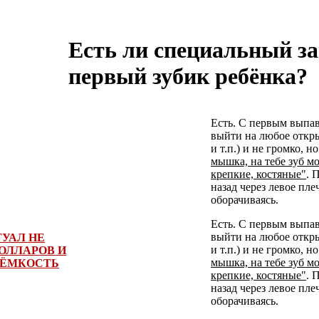
Есть ли специальный за
первый зубик ребёнка?
Есть. С первым выпа
выйти на любое откры
и т.п.) и не громко, н
мышка, на тебе зуб м
крепкие, костяные"
. 
назад через левое пле
оборачиваясь.
Есть. С первым выпа
выйти на любое откры
УАЛ НЕ
и т.п.) и не громко, н
ОЛЛАРОВ И
мышка, на тебе зуб м
 ЁМКОСТЬ
крепкие, костяные"
. 
назад через левое пле
оборачиваясь.