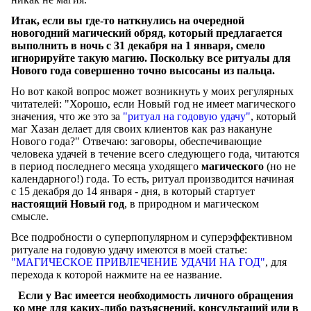
Итак, если вы где-то наткнулись на очередной
новогодний магический обряд, который предлагается
выполнить в ночь с 31 декабря на 1 января, смело
игнорируйте такую магию. Поскольку все ритуалы для
Нового года совершенно точно высосаны из пальца.
Но вот какой вопрос может возникнуть у моих регулярных
читателей: "Хорошо, если Новый год не имеет магического
значения, что же это за
"ритуал на годовую удачу"
, который
маг Хазан делает для своих клиентов как раз накануне
Нового года?" Отвечаю: заговоры, обеспечивающие
человека удачей в течение всего следующего года, читаются
в период последнего месяца уходящего
магического
(но не
календарного!) года. То есть, ритуал производится начиная
с 15 декабря до 14 января - дня, в который стартует
настоящий Новый год
, в природном и магическом
смысле.
Все подробности о суперпопулярном и суперэффективном
ритуале на годовую удачу имеются в моей статье:
"
МАГИЧЕСКОЕ ПРИВЛЕЧЕНИЕ УДАЧИ НА ГОД
"
, для
перехода к которой нажмите на ее название.
Если у Вас имеется необходимость личного обращения
ко мне для каких-либо разъяснений, консультаций или в