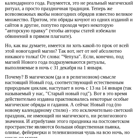
календарного года. Разумеется, это не реальный магический
ритуал, а просто праздничная традиция. Теперь же
всевозможных якобы новогодних обрядов известно великое
множество. Притом, эти обряды кочуют из одних изданий и
сайтов в другие, попутно проходя через некоторую
"авторскую правку" (чтобы авторы статей избежали
обвинений в прямом плагиате).
Но, как вы думаете, имеется ли хоть какой-то прок от всей
этой новогодней магии? Так вот, нет от неё абсолютно
никакого толка! От слова: "Чепуха". Если, конечно, под
магией Нового года подразумеваются ритуалы,
выполняемые в ночь с 31 декабря на 1 января.
Почему? В магическом (да и в религиозном) смысле
настоящий Новый год, соответствующий естественным
природным циклам, наступает в ночь с 13 на 14 января (так
называемый у нас, "Старый новый год"). Вот в это время
действительно издавна практиковались некоторые особые
магические обряды и гадания. А сейчас Новый год (по
новому календарному стилю) - это исключительно светский
праздник, не имеющий ни магического, ни религиозного
значения. И атрибутами этого праздника на постсоветском
пространстве являются большая общественная пьянка,
оливье, фейерверки и телевизионная чушь на всю ночь, но
никак не магия.