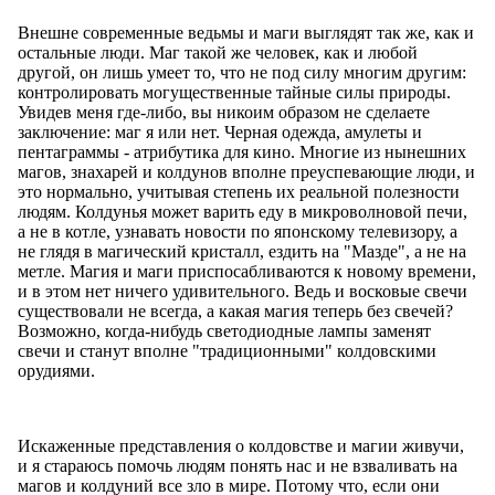
Внешне современные ведьмы и маги выглядят так же, как и
остальные люди. Маг такой же человек, как и любой
другой, он лишь умеет то, что не под силу многим другим:
контролировать могущественные тайные силы природы.
Увидев меня где-либо, вы никоим образом не сделаете
заключение: маг я или нет. Черная одежда, амулеты и
пентаграммы - атрибутика для кино. Многие из нынешних
магов, знахарей и колдунов вполне преуспевающие люди, и
это нормально, учитывая степень их реальной полезности
людям. Колдунья может варить еду в микроволновой печи,
а не в котле, узнавать новости по японскому телевизору, а
не глядя в магический кристалл, ездить на "Мазде", а не на
метле. Магия и маги приспосабливаются к новому времени,
и в этом нет ничего удивительного. Ведь и восковые свечи
существовали не всегда, а какая магия теперь без свечей?
Возможно, когда-нибудь светодиодные лампы заменят
свечи и станут вполне "традиционными" колдовскими
орудиями.
Искаженные представления о колдовстве и магии живучи,
и я стараюсь помочь людям понять нас и не взваливать на
магов и колдуний все зло в мире. Потому что, если они