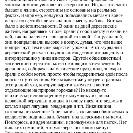
многом помогло увековечить стереотипы. Но, как это часто
бывает в жизни, стереотипы не основаны на реальных
фактах. Например, колдуньи пользовались метлами вовсе
не для того, чтобы летать на них к месту шабаша. Вот как
было в действительности. В один из дней деревенские
жители, направляясь в поле, брали с собой метлу и ехали на
ней, как на палочке с лошадиной головой. Танцуя на ней,
они подпрыгивали высоко в воздух, думая, что чем выше
подпрыгнут, тем выше вырастет урожай. Этот заурядный
деревенский ритуал получил впоследствии извращенную
интерпретацию у инквизиторов. Другой общеизвестный
магический стереотип: котел с кипящим в нем зельем. В
древности, собираясь на магические праздники, знахарки
брали с собой котел, просто чтобы подкрепиться едой после
долгого путешествия. Не вызывает же у людей странных
ассоциаций уха, которую варят в котелке на костре
отдыхающие на природе горожане? Но какому-то
психически неполноценному выдумщику из числа
церковной верхушки пришла в голову идея, что ведьмы в
котлах варят лягушек, младенцев и т.п. Инквизиция
готовила письменные "признания", заставляя обвиняемых в
колдовстве подписывать бумаги под зверскими пытками.
Повторюсь, я видел машины, используемые для пыток. Нет
никаких сомнений, что уже через несколько минут
"дознания" с применением таких машин кто угодно