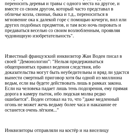
переносить деревья и травы с одного места на другое, и
вместе со своим другом, который часто представал в
обличье козла, свиньи, быка и т.д., переноситься в
мгновение ока к далекой горе с помощью кочерги, вил или
других подобных предметов, и там всю ночь пировать и
предаваться веселью со своим возлюбленным, проявляя
чудовищную изобретательность".
Известный французский инквизитор Жан Воден писал в
своей "Демонологии": "Нельзя придерживаться
общепринятых правил ведения следствия, ибо
доказательства могут быть неубедительны и вряд ли удастся
вынести смертный приговор хотя бы одной из миллиона
ведьм, если вы будете действовать лишь в рамках закона.
Если на человека падает лишь тень подозрения, ему прямая
дорога в камеру пыток, ибо людская молва редко
ошибается". Воден сетовал на то, что "даже медленный
огонь не может жечь ведьму более часа и наказание ее
останется очень лёгким..."
Инквизиторы отправляли на костёр и на виселицу