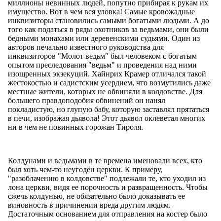
миллионы невинных людей, попутно прибирая к рукам их
имущество. Вот в чем вся уловка! Самые кровожадные
инквизиторы становились самыми богатыми людьми. А до
того как податься в ряды охотников за ведьмами, они были
бедными монахами или деревенскими судьями. Один из
авторов печально известного руководства для
инквизиторов "Молот ведьм" был человеком с богатым
опытом преследования "ведьм" и проведения над ними
изощренных экзекуций. Хайнрих Крамер отличался такой
жестокостью и садистским усердием, что возмутились даже
местные жители, которых не обвиняли в колдовстве. Для
большего правдоподобия обвинений он нанял
покладистую, но глупую бабу, которую заставлял прятаться
в печи, изображая дьявола! Этот дьявол оклеветал многих
ни в чем не повинных горожан Тироля.
Колдунами и ведьмами в те времена именовали всех, кто
был хоть чем-то неугоден церкви. К примеру,
"разоблачению в колдовстве" подлежали те, кто уходил из
лона церкви, видя ее порочность и развращенность. Чтобы
сжечь колдунью, не обязательно было доказывать ее
виновность в причинении вреда другим людям.
Достаточным основанием для отправления на костер было