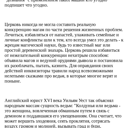
подпишет что угодно.
Церковь никогда не могла составить реальную
конкуренцию магам по части решения жизненных проблем.
Лечиться, избавляться от напастей, улаживать семейные и
личные конфликты шли к тем, кто всегда умел это делать - к
жрецам магической науки, будь то известный маг или
простой деревенский знахарь. Церковь решила избавиться
от нежелательной конкуренции нехитрым способом:
объявила магов и ведуний орудиями дьявола и постановила
их разоблачать, пытать, казнить. Для оправдания своих
действий инквизиторы травили народ всевозможными
нелепыми сказками про ведьм, в которые многие верят и
поныне.
Английский юрист XVI века Уильям Уест так объяснял
народным массам сущность ведьм: "Колдунья или ведьма -
это женщина, вовлеченная обманным путем в связь с
демоном и поддавшаяся его увещеваниям. Она считает, что
может вершить злодеяния, сеять проклятия, сотрясать
воздух громом и молнией, вызывать град и бури,