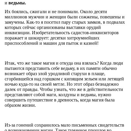
и
ведьмы.
Их боялись, сжигали и не понимали. Около десяти
миллионов мужчин и женщин были сожжены, повешены и
замучены. Как-то я посетил пару старых замков, в подвалах
которых сейчас организованы выставки орудий
инквизиции. Изобретательность садистов-инквизиторов
поражает и шокирует: десятки хитроумнейших
приспособлений и машин для пыток и казней!
Итак, что же такое магия и откуда она взялась? Когда люди
пытаются представить себе ведьму, в их памяти обычно
возникает образ злой уродливой старухи в плаще,
сгорбившейся над горшком с кипящим зельем или летящей
ночью куда-то на своей метле. Но этот образ безнадежно
далек от правды. Чтобы узнать, что же в действительности
представляют собой маги, колдуны и ведьмы, нужно
совершить путешествие в древность, когда магия была
образом жизни.
Из-за гонений сохранилось мало письменных свидетельств
о возникновении магии. Такое туманное прошлое во