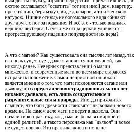
выходит на службу, изрядно перед этим "причастившись", и
охотно соглашается "освятить" тот или иной дом, квартиру,
презентацию, беря мзду в виде долларов, а то и женскою
натурою. Нищие отнюдь не богомольного вида сбивают
друг друга с ног за подаяние. И всё это - только видимая
вершина айсберга. Отчего же отцы церкви удивляются
прогрессирующему падению популярности их веры?
А что с магией? Как существовала она тысячи лет назад, так
и теперь существует, даже становится популярной, как
никогда ранее. Неверных представлений о магии
множество, и современные маги во всем мире стараются
исправить положение. Самой неприятной ошибкой
является мнение о том, что маги поклоняются сатане или
дьяволу, но
в представлениях традиционных магов нет
никаких дьяволов, есть лишь созидательные и
разрушительные силы природы
. Иногда приходится
слышать, что боги древности становятся дьяволами нового
времени. На самом деле маги не верят в дьявола. Они
начали свою практику, когда магия была всемирной и
единой религией, а такого персонажа как "дьявол" и вовсе
не существовало. Эта практика жива и поныне.