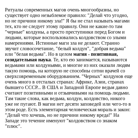
Ритуалы современных магов очень многообразны, но
существует одно незыблемое правило: "Делай что угодно,
но не причини никому зла!" Я бы не стал называть магами
тех, кто не следует этому правилу. Они не какие-то там
"черные" колдуны, а просто преступники перед Богом и
людьми, которые воспользовались колдовством со злыми
намерениями. Истинные маги зла не делают. Странно
звучит словосочетание, "белый колдун", "добрая ведьма"
или "белая ведьма". Но в целом
магия - позитивная,
созидательная наука
. Те, кто ею занимается, называются
ведьмами или колдуньями, и многие из них оказали людям
такую помощь, на которую не способны сотни врачей со
сверхсовременным оборудованием. "Черных" колдунов еще
очень много в отсталых странах: Африке, Азии, странах
бывшего СССР... В США и Западной Европе ведьм давно
считают позитивными и отзывчивыми на помощь людьми.
Там такие слова, как ведьма, колдун, колдовство, никого
уже не пугают. В магии нет десяти заповедей или чего-то в
этом роде. Есть элементарная человеческая мораль и закон:
"Делай что хочешь, но не причини никому вреда!" На
Западе это течение именуют "колдовством со знаком
"плюс".