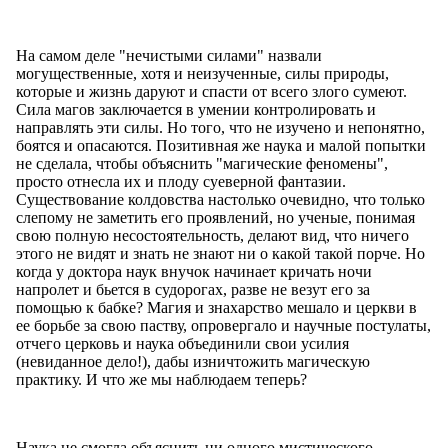
На самом деле "нечистыми силами" назвали
могущественные, хотя и неизученные, силы природы,
которые и жизнь даруют и спасти от всего злого сумеют.
Сила магов заключается в умении контролировать и
направлять эти силы. Но того, что не изучено и непонятно,
боятся и опасаются. Позитивная же наука и малой попытки
не сделала, чтобы объяснить "магические феномены",
просто отнесла их и плоду суеверной фантазии.
Существование колдовства настолько очевидно, что только
слепому не заметить его проявлений, но ученые, понимая
свою полную несостоятельность, делают вид, что ничего
этого не видят и знать не знают ни о какой такой порче. Но
когда у доктора наук внучок начинает кричать ночи
напролет и бьется в судорогах, разве не везут его за
помощью к бабке? Магия и знахарство мешало и церкви в
ее борьбе за свою паству, опровергало и научные постулаты,
отчего церковь и наука объединили свои усилия
(невиданное дело!), дабы изничтожить магическую
практику. И что же мы наблюдаем теперь?
Наука не смогла объяснить ни одного мистического