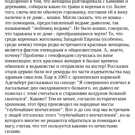
подозрение в том, что женщина разговаривала с камнями и
деревьями, собирала какие-то травы и коренья и т.п. Более
того, сжечь могли обычную горожанку, поставив ей в вину
наличие в ее доме... кошки. Могли сказать, что ее кошка -
это помощник, предоставленный ведьме дьяволом, так
называемый "любимец ведьмы". Не было кошки, говорили,
что тараканы в ее доме - преобразившиеся черти! То, что
среди коренных жительниц Западной Европы (особенно,
среди немок) теперь редко встречаются красивые женщины,
является фактом очевидным и общеизвестным. А, знаете,
почему? Проблема с генофондом случилась по вине
инквизиции: всех красивых женщин в былые времена
обвиняли в ведьмовстве и отправляли на костер! Россказни
отцов церкви били все рекорды по части издевательства над
здравым смыслом. Еще в 1065 г. архиепископ вормский
Адельберт рассказывал на синоде: "Я совершенно излечил в
пасхальные дни околдованного больного, но дьявол не
пожелал с этим считаться и стараниями колдунов больной
скончался". Каково? Тем не менее, согласно историческим
хроникам, этот бред производил на народные массы
"глубочайшее впечатление". Вот и до сих пор мы встречаем
у людей отголоски этого "глубочайшего впечатления", из-за
которого многие не решаются обратиться за помощью к
магу, считая, что тот пользуется какими-то нечистыми
силами.