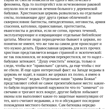
феномена, будь то полтергейст или исчезновение раковой
опухоли после сеансов лечения больного у деревенской
бабушки. Христианская церковь развалилась на отдельные
секты, поливающие друг друга грязью обличений и
сквернословия: баптисты, пятидесятники, иеговисты, армия
спасения, католики, православные, протестанты,
евангелисты и десятки, если не сотни, прочих течений,
эксплуатирующие и извращающие отдельные библейские
цитаты. Многие люди периодически бывают в церкви, но
понятия не имеют, что же там на самом деле происходит и
что нужно делать. Православная церковь для всех прочих
христиан представляется вещью странной и экзотической:
не так поклонился, не вовремя перекрестился, не то надел -
бабушки затюкают. "Душу очистить" некогда, только и
следи, чтобы все "правильно" сделать, да еще чтобы с ног
не сбили. И еще один интересный факт: на Западе ведьмы в
церковь не ходят, в наших же церквах их полно, я имею в
виду "черных" ведьм. Отдельные наши "храмы Божьи"
представляют собой не самое презентабельное место: какие-
то бабули подозрительной наружности что-то "химичат" со
свечами и трогают всех вокруг, другие бабули лобызают
иконы или выполняют какие-то защитные манипуляции от
тех, кого считают ведьмами, а то и обсуждают последние
похождения местного батюшки. Сам батюшка нередко