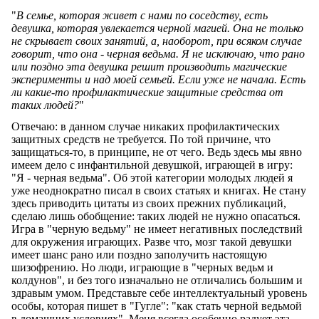
"
В семье, которая живет с нами по соседству, есть
девушка, которая увлекается черной магией. Она не только
не скрывает своих занятий, а, наоборот, при всяком случае
говорит, что она - черная ведьма. Я не исключаю, что рано
или поздно эта девушка решит производить магические
эксперименты и над моей семьей. Если уже не начала. Есть
ли какие-то профилактические защитные средства от
таких людей?
"
Отвечаю: в данном случае никаких профилактических
защитных средств не требуется. По той причине, что
защищаться-то, в принципе, не от чего. Ведь здесь мы явно
имеем дело с инфантильной девушкой, играющей в игру:
"Я - черная ведьма". Об этой категории молодых людей я
уже неоднократно писал в своих статьях и книгах. Не стану
здесь приводить цитаты из своих прежних публикаций,
сделаю лишь обобщение: таких людей не нужно опасаться.
Игра в "черную ведьму" не имеет негативных последствий
для окружения играющих. Разве что, мозг такой девушки
имеет шанс рано или поздно заполучить настоящую
шизофрению. Но люди, играющие в "черных ведьм и
колдунов", и без того изначально не отличались большим и
здравым умом. Представьте себе интеллектуальный уровень
особы, которая пишет в "Гугле": "как стать черной ведьмой
в домашних условиях". Меня всегда особенно радует эта