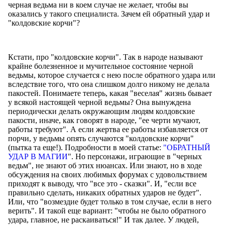
черная ведьма ни в коем случае не желает, чтобы вы
оказались у такого специалиста. Зачем ей обратный удар и
"колдовские корчи"?
Кстати, про "колдовские корчи". Так в народе называют
крайне болезненное и мучительное состояние черной
ведьмы, которое случается с нею после обратного удара или
вследствие того, что она слишком долго никому не делала
пакостей. Понимаете теперь, какая "веселая" жизнь бывает
у всякой настоящей черной ведьмы? Она вынуждена
периодически делать окружающим людям колдовские
пакости, иначе, как говорят в народе, "ее черти мучают,
работы требуют". А если жертва ее работы избавляется от
порчи, у ведьмы опять случаются "колдовские корчи"
(пытка та еще!). Подробности в моей статье:
"ОБРАТНЫЙ
УДАР В МАГИИ
". Но персонажи, играющие в "черных
ведьм", не знают об этих нюансах. Или знают, но в ходе
обсуждения на своих любимых форумах с удовольствием
приходят к выводу, что "все это - сказки". И, "если все
правильно сделать, никаких обратных ударов не будет".
Или, что "возмездие будет только в том случае, если в него
верить". И такой еще вариант: "чтобы не было обратного
удара, главное, не раскаиваться!" И так далее. У людей,