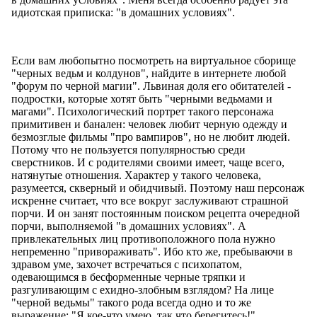
идиотская приписка: "в домашних условиях".
Если вам любопытно посмотреть на виртуальное сборище
"черных ведьм и колдунов", найдите в интернете любой
"форум по черной магии". Львиная доля его обитателей -
подростки, которые хотят быть "черными ведьмами и
магами". Психологический портрет такого персонажа
примитивен и банален: человек любит черную одежду и
безмозглые фильмы "про вампиров", но не любит людей.
Потому что не пользуется популярностью среди
сверстников. И с родителями своими имеет, чаще всего,
натянутые отношения. Характер у такого человека,
разумеется, скверный и обидчивый. Поэтому наш персонаж
искренне считает, что все вокруг заслуживают страшной
порчи. И он занят постоянным поиском рецепта очередной
порчи, выполняемой "в домашних условиях". А
привлекательных лиц противоположного пола нужно
непременно "привораживать". Ибо кто же, пребываючи в
здравом уме, захочет встречаться с психопатом,
одевающимся в бесформенные черные тряпки и
разгуливающим с ехидно-злобным взглядом? На лице
"черной ведьмы" такого рода всегда одно и то же
выражение: "Я кое-что умею, так что берегитесь!"