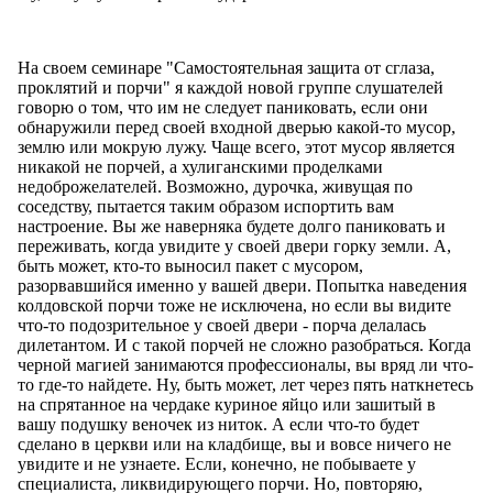
На своем семинаре "Самостоятельная защита от сглаза,
проклятий и порчи" я каждой новой группе слушателей
говорю о том, что им не следует паниковать, если они
обнаружили перед своей входной дверью какой-то мусор,
землю или мокрую лужу. Чаще всего, этот мусор является
никакой не порчей, а хулиганскими проделками
недоброжелателей. Возможно, дурочка, живущая по
соседству, пытается таким образом испортить вам
настроение. Вы же наверняка будете долго паниковать и
переживать, когда увидите у своей двери горку земли. А,
быть может, кто-то выносил пакет с мусором,
разорвавшийся именно у вашей двери. Попытка наведения
колдовской порчи тоже не исключена, но если вы видите
что-то подозрительное у своей двери - порча делалась
дилетантом. И с такой порчей не сложно разобраться. Когда
черной магией занимаются профессионалы, вы вряд ли что-
то где-то найдете. Ну, быть может, лет через пять наткнетесь
на спрятанное на чердаке куриное яйцо или зашитый в
вашу подушку веночек из ниток. А если что-то будет
сделано в церкви или на кладбище, вы и вовсе ничего не
увидите и не узнаете. Если, конечно, не побываете у
специалиста, ликвидирующего порчи. Но, повторяю,