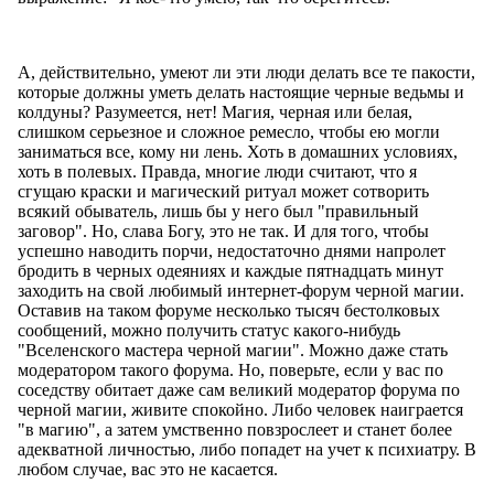
А, действительно, умеют ли эти люди делать все те пакости,
которые должны уметь делать настоящие черные ведьмы и
колдуны? Разумеется, нет! Магия, черная или белая,
слишком серьезное и сложное ремесло, чтобы ею могли
заниматься все, кому ни лень. Хоть в домашних условиях,
хоть в полевых. Правда, многие люди считают, что я
сгущаю краски и магический ритуал может сотворить
всякий обыватель, лишь бы у него был "правильный
заговор". Но, слава Богу, это не так. И для того, чтобы
успешно наводить порчи, недостаточно днями напролет
бродить в черных одеяниях и каждые пятнадцать минут
заходить на свой любимый интернет-форум черной магии.
Оставив на таком форуме несколько тысяч бестолковых
сообщений, можно получить статус какого-нибудь
"Вселенского мастера черной магии". Можно даже стать
модератором такого форума. Но, поверьте, если у вас по
соседству обитает даже сам великий модератор форума по
черной магии, живите спокойно. Либо человек наиграется
"в магию", а затем умственно повзрослеет и станет более
адекватной личностью, либо попадет на учет к психиатру. В
любом случае, вас это не касается.