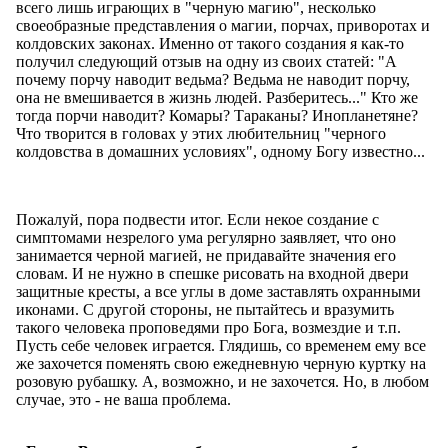
всего лишь играющих в "черную магию", несколько
своеобразные представления о магии, порчах, приворотах и
колдовских законах. Именно от такого создания я как-то
получил следующий отзыв на одну из своих статей: "А
почему порчу наводит ведьма? Ведьма не наводит порчу,
она не вмешивается в жизнь людей. Разберитесь..." Кто же
тогда порчи наводит? Комары? Тараканы? Инопланетяне?
Что творится в головах у этих любительниц "черного
колдовства в домашних условиях", одному Богу известно...
Пожалуй, пора подвести итог. Если некое создание с
симптомами незрелого ума регулярно заявляет, что оно
занимается черной магией, не придавайте значения его
словам. И не нужно в спешке рисовать на входной двери
защитные кресты, а все углы в доме заставлять охранными
иконами. С другой стороны, не пытайтесь и вразумить
такого человека проповедями про Бога, возмездие и т.п.
Пусть себе человек играется. Глядишь, со временем ему все
же захочется поменять свою ежедневную черную куртку на
розовую рубашку. А, возможно, и не захочется. Но, в любом
случае, это - не ваша проблема.