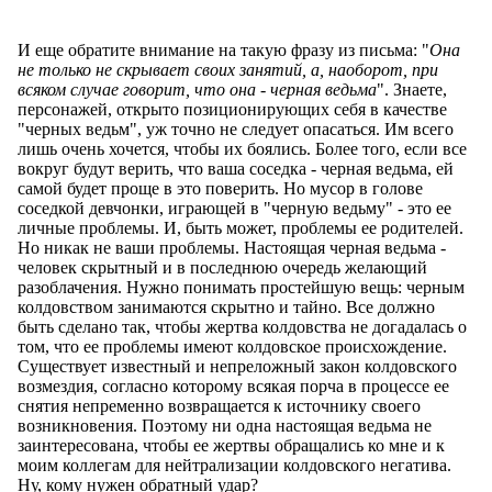
И еще обратите внимание на такую фразу из письма: "
Она
не только не скрывает своих занятий, а, наоборот, при
всяком случае говорит, что она - черная ведьма
". Знаете,
персонажей, открыто позиционирующих себя в качестве
"черных ведьм", уж точно не следует опасаться. Им всего
лишь очень хочется, чтобы их боялись. Более того, если все
вокруг будут верить, что ваша соседка - черная ведьма, ей
самой будет проще в это поверить. Но мусор в голове
соседкой девчонки, играющей в "черную ведьму" - это ее
личные проблемы. И, быть может, проблемы ее родителей.
Но никак не ваши проблемы. Настоящая черная ведьма -
человек скрытный и в последнюю очередь желающий
разоблачения. Нужно понимать простейшую вещь: черным
колдовством занимаются скрытно и тайно. Все должно
быть сделано так, чтобы жертва колдовства не догадалась о
том, что ее проблемы имеют колдовское происхождение.
Существует известный и непреложный закон колдовского
возмездия, согласно которому всякая порча в процессе ее
снятия непременно возвращается к источнику своего
возникновения. Поэтому ни одна настоящая ведьма не
заинтересована, чтобы ее жертвы обращались ко мне и к
моим коллегам для нейтрализации колдовского негатива.
Ну, кому нужен обратный удар?