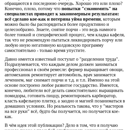
обращаются в последнюю очередь. Хорошо это или плохо?
Конечно, плохо, потому что
попытки "сэкономить" на
специалистах приводят к закономерным результатам:
всё сделано кое-как и потеряна уйма времени
, которым
можно было бы распорядиться более продуктивно и
целесообразно. Знаете, снятие порчи - это ведь намного
более тонкий и специфический процесс, чем кладка кафеля,
так что не рекомендую пытаться ликвидировать порчу или
любую иную негативную колдовскую программу
самостоятельно - только время упустите.
Давно имеется известный постулат о "разделении труда".
Подразумевается, что каждым делом должен заниматься
профессионал в своём ремесле: фермер выращивает овощи,
автомеханик ремонтирует автомобиль, врач занимается
лечением, маг снимает порчи и т.д. и т.п. Именно на этой
основе построено любое развитое государство. Имеются,
конечно, любители всё делать самостоятельно: выращивать
помидоры, готовить пиццу, ремонтировать карбюратор,
класть кафельную плитку, а заодно и магией позаниматься в
домашних условиях. Но реальность такова, что у "мастеров
на все руки" всё, будто бы получается, но получается кое-
как.
В чём идея этой публикации? Дело в том, что я получаю