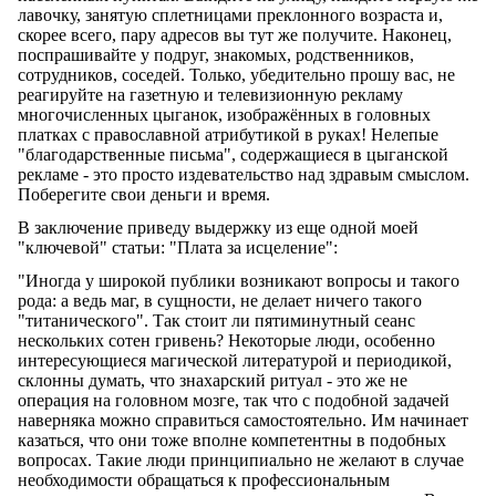
лавочку, занятую сплетницами преклонного возраста и,
скорее всего, пару адресов вы тут же получите. Наконец,
поспрашивайте у подруг, знакомых, родственников,
сотрудников, соседей. Только, убедительно прошу вас, не
реагируйте на газетную и телевизионную рекламу
многочисленных цыганок, изображённых в головных
платках с православной атрибутикой в руках! Нелепые
"благодарственные письма", содержащиеся в цыганской
рекламе - это просто издевательство над здравым смыслом.
Поберегите свои деньги и время.
В заключение приведу выдержку из еще одной моей
"ключевой" статьи: "Плата за исцеление":
"Иногда у широкой публики возникают вопросы и такого
рода: а ведь маг, в сущности, не делает ничего такого
"титанического". Так стоит ли пятиминутный сеанс
нескольких сотен гривень? Некоторые люди, особенно
интересующиеся магической литературой и периодикой,
склонны думать, что знахарский ритуал - это же не
операция на головном мозге, так что с подобной задачей
наверняка можно справиться самостоятельно. Им начинает
казаться, что они тоже вполне компетентны в подобных
вопросах. Такие люди принципиально не желают в случае
необходимости обращаться к профессиональным