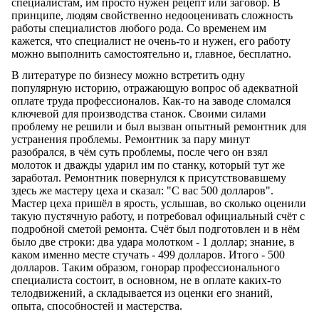
специалистам, им просто нужен рецепт или заговор. В
принципе, людям свойственно недооценивать сложность
работы специалистов любого рода. Со временем им
кажется, что специалист не очень-то и нужен, его работу
можно выполнить самостоятельно и, главное, бесплатно.
В литературе по бизнесу можно встретить одну
популярную историю, отражающую вопрос об адекватной
оплате труда профессионалов. Как-то на заводе сломался
ключевой для производства станок. Своими силами
проблему не решили и был вызван опытный ремонтник для
устранения проблемы. Ремонтник за пару минут
разобрался, в чём суть проблемы, после чего он взял
молоток и дважды ударил им по станку, который тут же
заработал. Ремонтник повернулся к присутствовавшему
здесь же мастеру цеха и сказал: "С вас 500 долларов".
Мастер цеха пришёл в ярость, услышав, во сколько оценили
такую пустячную работу, и потребовал официальный счёт с
подробной сметой ремонта. Счёт был подготовлен и в нём
было две строки: два удара молотком - 1 доллар; знание, в
каком именно месте стучать - 499 долларов. Итого - 500
долларов. Таким образом, гонорар профессионального
специалиста состоит, в основном, не в оплате каких-то
телодвижений, а складывается из оценки его знаний,
опыта, способностей и мастерства.