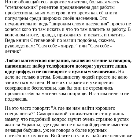
Но не обольщайтесь, дорогие читатели, большая часть
"степановских" рецептов предназначена для работы
профессиональных мастеров, в то время как её книги
популярны среди широких слоёв населения. Это
неудивительно: ведь "широким слоям населения" просто не
хочется кого-то там искать и что-то там платить за работу. В
конечном итоге, правда, приходится, и искать, и платить.
Ведь книги Степановой по магии подобны, скажем,
руководствам: "Сам себе - хирург" или "Сам себе -
лётчик".
Любая магическая операция, включая чтение заговоров,
напоминает набор телефонного номера: упустите лишь
одну цифру, и не поговорите с нужным человеком.
Но
дело не только в этом. Большинству людей просто не дано
заниматься магией. И все их старания и ухищрения
совершенно бесполезны, как бы они не стремились
проявить себя на магическом поприще. И с этим ничего не
поделаешь.
На это часто говорят: "А где же нам найти хорошего
специалиста?" Саморекламой заниматься не стану, лишь
замечу, что подобный вопрос звучит очень странно в устах
жителя Украины, где едва ли не в каждой деревне имеется
лечащая бабушка, уж не говоря о более крупных
населённых пунктах. Выйдите на улицу, найдите первую же