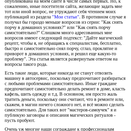
опубликована на моем сайте в числе самых первых. Но, к
сожалению, иные посетители сайта, желающие задать мне
тот или иной вопрос, не утруждают себя чтением моих
публикаций из раздела
"Мои статьи"
. В противном случае я
получал бы гораздо меньше вопросов из серии: "К
ак снять
порчу в домашних условиях
?" или "
Как снять порчу
самостоятельно?
" Слишком много адресованных мне
вопросов имеют следующий подтекст: "Дайте магический
рецепт, чтобы я, не обращаясь к специалистам, бесплатно,
быстро и самостоятельно снял порчу, сглаз, проклятие и
приворот в домашних условиях, и решил еще какую-то
проблему". Эта статья является развернутым ответом на
вопросы такого рода.
Есть такие люди, которые никогда не станут отвозить
машину в автосервис, поскольку предпочитают разбираться
с любыми проблемами самостоятельно. Иные граждане
предпочитают самостоятельно делать ремонт в доме, класть
кафель, шить одежду и т.д. В основном, им просто жаль
тратить деньги, поскольку они считают, что в ремонте или,
скажем, в магии ничего сложного нет, и всё можно сделать
самостоятельно. Для таких вот "мастеров-самоучек" я и
публикую заговоры и описания магических ритуалов -
пусть пробуют.
Очень уж многие наши сограждане к профессионалам