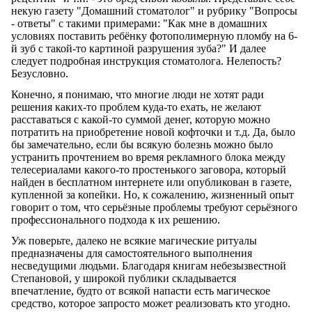
некую газету "Домашний стоматолог" и рубрику "Вопросы
- ответы" с такими примерами: "Как мне в домашних
условиях поставить ребёнку фотополимерную пломбу на 6-
й зуб с такой-то картиной разрушения зуба?" И далее
следует подробная инструкция стоматолога. Нелепость?
Безусловно.
Конечно, я понимаю, что многие люди не хотят ради
решения каких-то проблем куда-то ехать, не желают
расставаться с какой-то суммой денег, которую можно
потратить на приобретение новой кофточки и т.д. Да, было
бы замечательно, если бы всякую болезнь можно было
устранить прочтением во время рекламного блока между
телесериалами какого-то простенького заговора, который
найден в бесплатном интернете или опубликован в газете,
купленной за копейки. Но, к сожалению, жизненный опыт
говорит о том, что серьёзные проблемы требуют серьёзного
профессионального подхода к их решению.
Уж поверьте, далеко не всякие магические ритуалы
предназначены для самостоятельного выполнения
несведущими людьми. Благодаря книгам небезызвестной
Степановой, у широкой публики складывается
впечатление, будто от всякой напасти есть магическое
средство, которое запросто может реализовать кто угодно.