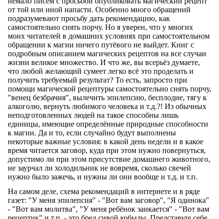
немало писем с просьбой опубликовать магический рецепт
от той или иной напасти. Особенно много обращений
подразумевают просьбу дать рекомендацию, как
самостоятельно снять порчу. Но я уверен, что у многих
моих читателей в домашних условиях при самостоятельном
обращении к магии ничего путёвого не выйдет. Книг с
подробным описанием магических рецептов на все случаи
жизни великое множество. И что же, вы всерьёз думаете,
что любой желающий сумеет легко всё это проделать и
получить требуемый результат? То есть, запросто при
помощи магической рецептуры самостоятельно снять порчу,
"венец безбрачия", вылечить эпилепсию, бесплодие, тягу к
алкоголю, вернуть любимого человека и т.д.?! Из обычных
неподготовленных людей на такое способны лишь
единицы, имеющие определённые природные способности
к магии. Да и то, если случайно будут выполнены
некоторые важные условия: в какой день недели и в какое
время читается заговор, куда при этом нужно повернуться,
допустимо ли при этом присутствие домашнего животного,
не заурчал ли холодильник не вовремя, сколько свечей
нужно было зажечь, и нужны ли они вообще и т.д. и т.п.
На самом деле, схема рекомендаций в интернете и в ряде
газет: "У меня эпилепсия" - "Вот вам заговор", "Я одинока"
- "Вот вам молитва", "У меня ребёнок заикается" - "Вот вам
рецептик" и т.п. - это бред сивой кобылы. Представьте себе