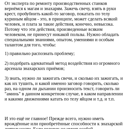
От эксперта по ремонту производственных станков
вернёмся к магам и знахарям. Зажечь свечу, взять в руки
крест, пробубнить какой-то заговор, покатать по телу
куриным яйцом - это, в принципе, может сделать всякий
человек, и плата за такие действия, конечно, невысока.
Потому что эти действия, произведенные всяким
человеком, не принесут никакой пользы. Нужно обладать
специальными знаниями, опытом, умениями и особым
талантом для того, чтобы:
1) правильно распознать проблему;
2) подобрать адекватный метод воздействия из огромного
арсенала знахарских приёмов;
3) знать, нужно ли зажигать свечи, и сколько их зажигать, и
как их тушить, и какой именно заговор говорить, сколько
раз, на одном ли дыхании произносить текст, говорить ли
"аминь" в данном конкретном случае, в каком направлении
и какими движениями катать по телу яйцом и т.д. и т.п.
И это ещё не главное! Прежде всего, нужно иметь
врождённые или приобретённые способности к знахарской
деятельности. Если человек не имеет особой