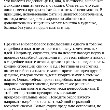
Что касается свадебной фаты, она, в частности, выполняет
функцию защиты невесты от сглаза. Считается, что если
лицо невесты прикрыто фатой, сглазить её невозможно. В
принципе, использование фаты не является обязательным,
но тогда невеста должна хорошо позаботиться о
дополнительных защитных мерах: монетка в туфельке,
булавка без ушка в подоле платья и т.д.
Практика многоразового использования одного и того же
свадебного платья не относится к числу замечательных
идей. Например, случается, что на невесту наводят порчу в
процессе свадебной церемонии и при этом тайком втыкают
в свадебное платье иголки, делают кресты на подоле платья
концом сгоревшей спички и т.д. Негативная энергетика
потом остаётся на платье и может причинить вред другой
девушке, которая позже будет выходить замуж в этом же
платье. Однако сейчас прокат свадебных платьев получил
широкое распространение, поэтому такое решение
считается разумным и экономически целесообразным. В
этой связи резонно предпринять кое-какие
предохранительные меры. Поводите около взятого
напрокат свадебного платья зажжённой церковной
восковой свечой. Только будьте предельно осторожны, не