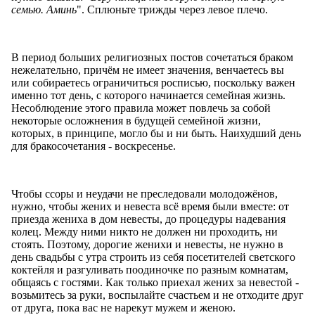
семью. Аминь
". Сплюньте трижды через левое плечо.
В период больших религиозных постов сочетаться браком
нежелательно, причём не имеет значения, венчаетесь вы
или собираетесь ограничиться росписью, поскольку важен
именно тот день, с которого начинается семейная жизнь.
Несоблюдение этого правила может повлечь за собой
некоторые осложнения в будущей семейной жизни,
которых, в принципе, могло бы и ни быть. Наихудший день
для бракосочетания - воскресенье.
Чтобы ссоры и неудачи не преследовали молодожёнов,
нужно, чтобы жених и невеста всё время были вместе: от
приезда жениха в дом невесты, до процедуры надевания
колец. Между ними никто не должен ни проходить, ни
стоять. Поэтому, дорогие женихи и невесты, не нужно в
день свадьбы с утра строить из себя посетителей светского
коктейля и разгуливать поодиночке по разным комнатам,
общаясь с гостями. Как только приехал жених за невестой -
возьмитесь за руки, воспылайте счастьем и не отходите друг
от друга, пока вас не нарекут мужем и женою.