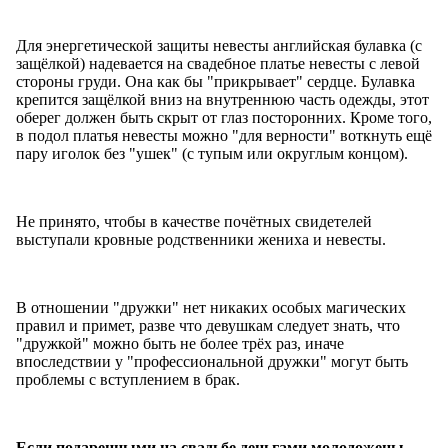
Для энергетической защиты невесты английская булавка (с
защёлкой) надевается на свадебное платье невесты с левой
стороны груди. Она как бы "прикрывает" сердце. Булавка
крепится защёлкой вниз на внутреннюю часть одежды, этот
оберег должен быть скрыт от глаз посторонних. Кроме того,
в подол платья невесты можно "для верности" воткнуть ещё
пару иголок без "ушек" (с тупым или округлым концом).
Не принято, чтобы в качестве почётных свидетелей
выступали кровные родственники жениха и невесты.
В отношении "дружки" нет никаких особых магических
правил и примет, разве что девушкам следует знать, что
"дружкой" можно быть не более трёх раз, иначе
впоследствии у "профессиональной дружки" могут быть
проблемы с вступлением в брак.
Если подаренными на свадьбе деньгами молодожены