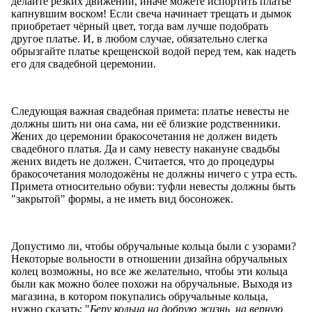
делайте резких движений, иначе можете испортить платье
капнувшим воском! Если свеча начинает трещать и дымок
приобретает чёрный цвет, тогда вам лучше подобрать
другое платье. И, в любом случае, обязательно слегка
обрызгайте платье крещенской водой перед тем, как надеть
его для свадебной церемонии.
Следующая важная свадебная примета: платье невесты не
должны шить ни она сама, ни её близкие родственники.
Жених до церемонии бракосочетания не должен видеть
свадебного платья. Да и саму невесту накануне свадьбы
жених видеть не должен. Считается, что до процедуры
бракосочетания молодожёны не должны ничего с утра есть.
Примета относительно обуви: туфли невесты должны быть
"закрытой" формы, а не иметь вид босоножек.
Допустимо ли, чтобы обручальные кольца были с узорами?
Некоторые вольности в отношении дизайна обручальных
колец возможны, но все же желательно, чтобы эти кольца
были как можно более похожи на обручальные. Выходя из
магазина, в котором покупались обручальные кольца,
нужно сказать: "
Беру кольца на добрую жизнь, на верную