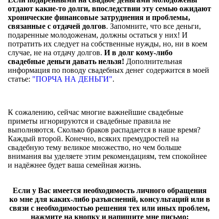
отдают какие-то долги, впоследствии эту семью ожидают
хронические финансовые затруднения и проблемы,
связанные с отдачей долгов
. Запомните, что все деньги,
подаренные молодоженам, должны остаться у них! И
потратить их следует на собственные нужды, но, ни в коем
случае, не на отдачу долгов.
И в долг кому-либо
свадебные деньги давать нельзя!
Дополнительная
информация по поводу свадебных денег содержится в моей
статье:
"ПОРЧА НА ДЕНЬГИ"
.
К сожалению, сейчас многие важнейшие свадебные
приметы игнорируются и свадебные правила не
выполняются. Сколько браков распадается в наше время?
Каждый второй. Конечно, всяких премудростей на
свадебную тему великое множество, но чем больше
внимания вы уделяете этим рекомендациям, тем спокойнее
и надёжнее будет ваша семейная жизнь.
Если у Вас имеется необходимость личного обращения
ко мне для каких-либо разъяснений, консультаций или в
связи с необходимостью решения тех или иных проблем,
нажмите на кнопку и напишите мне письмо: