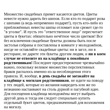
Множество свадебных примет касаются цветов. Цветы
невесте нужно дарить без шипов. Если кто-то подарит розы
с шипами (а ведь непременно подарят!), пусть кто-либо из
приближённых невесты шипы отломает или срежет где-то
"в уголке". И пусть это "ответственное лицо" пересчитает
цветы в букетах: обязательно нечётное число цветков! Все
без исключения свадебные букеты должны быть после
застолья собраны и поставлены в комнате у молодожёнов,
нигде не оставляйте свадебные цветы: ни в загсе, ни в
ресторане, не дарите эти букеты другим людям, и
ни в коем
случае не отвозите их на кладбище к покойным
родственникам!
Последнее предостережение чрезвычайно
важно, поскольку великое множество перспективных
браков распалось именно из-за несоблюдения этого
правила. И, вообще,
в день свадьбы не заезжайте на
кладбище к могилам родственников
, не идите на поводу
у тех людей, которые из желания навредить или же по
незнанию настаивают на столь дурной и пагубной идее.
Для посещения кладбища молодожёны могут выбрать
другой день и тогда им следует специально купить
отдельный букет цветов, предназначенный для возложения
на могилу.