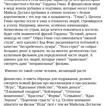
"бессовестного богача" Гордона Гекко. В финансовом мире
в моду вошли рубашки и подтяжки, которые носил герой
Майкла Дугласа (рубашки в синюю полоску с белым
воротничком с тех пор так и называются - "Гекко"). Цитаты
Гекко прочно осели в умах и блокнотах людей, стремящихся
к успеху. Например, многие, особенно начинающие,
бизнесмены по утрам, когда хочется поваляться в постели,
будят себя знаменитой фразой Гордона: "Вставай, деньги
никогда не спят!" Образ Гекко стал именоваться "иконой
стиля", зато идеалист Бад Фокс расценивается публикой в
качестве "бесхребетного лузера". "Уолл-стрит" не собрал
больших денег в прокате, но на многие десятилетия стал
культовым фильмом для определенной части людей. А
именно для тех людей, которые умеют "правильно"
смотреть даже "неправильные" фильмы.
Именно по такой схеме человек, желающий расти
финансово, и иметь образцы для подражания, должен
смотреть всякий фильм про миллионеров и про роскошь:
"Игра", "Идеальное убийство", "Чужие деньги",
"Плюшевый синдром", "Бойлерная", "Отпетые
мошенники", "Красотка", "Фирма", "Семьянин", "Крах
Энрона", "Порочная страсть" и т.д. Особое внимание
обратите на фильм "Игра" (всё с тем же Майклом Дугласом