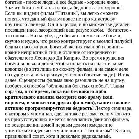
богатые - плохие люди, а все бедные - хорошие люди.
Значит, богатым быть - плохо, а бедность - это хорошо".
Если вы видели фильм "Титаник", вы легко сможете
понять, что данный фильм вовсе не про катастрофу
круизного лайнера. Он и в целом, и во множестве деталей
посвящен идее, засоряющей ваш разум: якобы, "богатство -
это плохо". На палубе, где обитают помпезные богачи,
скучно и нудно, что резко контрастирует с веселой палубой
бедных пассажиров. Богатый жених главной героини -
крайне неприятный тип, в отличие от искреннего и
обаятельного Леонардо Ди Каприо. Во время крушения
богачи воровали детей, чтобы попасть на спасательные
шлюпки (но это лишь по сюжету фильма, а на самом деле
на судне остались преимущественно богатые люди). И так
далее. Сценаристы фильма явно разошлись не на шутку,
изобретая способы "обличения богатых снобов". Таким
образом,
в то время, пока вы без какого-либо
критического анализа смотрите сию драму (как,
впрочем, и множество других фильмов), ваше сознание
активно программируется на бедность
!
Лектор семинара,
о котором я упоминал, сделал такое резюме: если у кого-то
из присутствующих имеется дома запись данного фильма,
по возвращении домой первым делом немедленно
уничтожьте видеокассету или диск с "Титаником"! Кстати,
правильный совет, хотя и довольно радикальный.