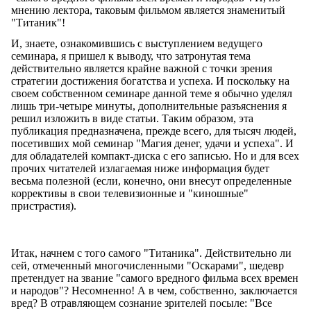
мнению лектора, таковым фильмом является знаменитый
"Титаник"!
И, знаете, ознакомившись с выступлением ведущего
семинара, я пришел к выводу, что затронутая тема
действительно является крайне важной с точки зрения
стратегии достижения богатства и успеха. И поскольку на
своем собственном семинаре данной теме я обычно уделял
лишь три-четыре минуты, дополнительные разъяснения я
решил изложить в виде статьи. Таким образом, эта
публикация предназначена, прежде всего, для тысяч людей,
посетивших мой семинар "Магия денег, удачи и успеха". И
для обладателей компакт-диска с его записью. Но и для всех
прочих читателей излагаемая ниже информация будет
весьма полезной (если, конечно, они внесут определенные
коррективы в свои телевизионные и "киношные"
пристрастия).
Итак, начнем с того самого "Титаника". Действительно ли
сей, отмеченный многочисленными "Оскарами", шедевр
претендует на звание "самого вредного фильма всех времен
и народов"? Несомненно! А в чем, собственно, заключается
вред? В отравляющем сознание зрителей посыле: "Все