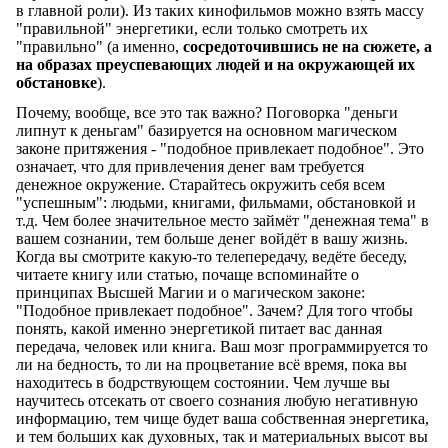
в главной роли). Из таких кинофильмов можно взять массу
"правильной" энергетики, если только смотреть их
"правильно" (а именно,
сосредоточившись не на сюжете, а
на образах преуспевающих людей и на окружающей их
обстановке
).
Почему, вообще, все это так важно? Поговорка "деньги
липнут к деньгам" базируется на основном магическом
законе притяжения - "подобное привлекает подобное". Это
означает, что для привлечения денег вам требуется
денежное окружение. Старайтесь окружить себя всем
"успешным": людьми, книгами, фильмами, обстановкой и
т.д. Чем более значительное место займёт "денежная тема" в
вашем сознании, тем больше денег войдёт в вашу жизнь.
Когда вы смотрите какую-то телепередачу, ведёте беседу,
читаете книгу или статью, почаще вспоминайте о
принципах Высшей Магии и о магическом законе:
"Подобное привлекает подобное". Зачем? Для того чтобы
понять, какой именно энергетикой питает вас данная
передача, человек или книга. Ваш мозг программируется то
ли на бедность, то ли на процветание всё время, пока вы
находитесь в бодрствующем состоянии. Чем лучше вы
научитесь отсекать от своего сознания любую негативную
информацию, тем чище будет ваша собственная энергетика,
и тем больших как духовных, так и материальных высот вы