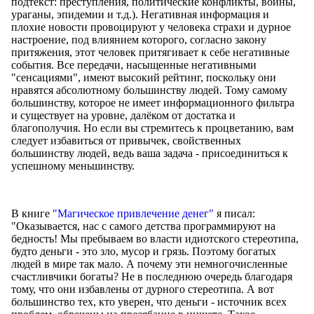
подтекст: преступления, политические конфликты, войны,
ураганы, эпидемии и т.д.). Негативная информация и
плохие новости провоцируют у человека страхи и дурное
настроение, под влиянием которого, согласно закону
притяжения, этот человек притягивает к себе негативные
события. Все передачи, насыщенные негативными
"сенсациями", имеют высокий рейтинг, поскольку они
нравятся абсолютному большинству людей. Тому самому
большинству, которое не имеет информационного фильтра
и существует на уровне, далёком от достатка и
благополучия. Но если вы стремитесь к процветанию, вам
следует избавиться от привычек, свойственных
большинству людей, ведь ваша задача - присоединиться к
успешному меньшинству.
В книге
"Магическое привлечение денег"
я писал:
"Оказывается, нас с самого детства программируют на
бедность! Мы пребываем во власти идиотского стереотипа,
будто деньги - это зло, мусор и грязь. Поэтому богатых
людей в мире так мало. А почему эти немногочисленные
счастливчики богаты? Не в последнюю очередь благодаря
тому, что они избавлены от дурного стереотипа. А вот
большинство тех, кто уверен, что деньги - источник всех