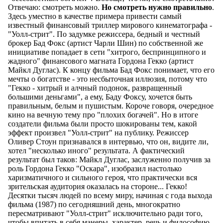
Отвечаю: смотреть можно.
Но смотреть нужно правильно
.
Здесь уместно в качестве примера привести самый
известный финансовый триллер мирового кинематографа -
"Уолл-стрит". По задумке режиссера, бедный и честный
брокер Бад Фокс (артист Чарли Шин) по собственной же
инициативе попадает в сети "хитрого, беспринципного и
жадного" финансового магната Гордона Гекко (артист
Майкл Дуглас). К концу фильма Бад Фокс понимает, что его
мечты о богатстве - это несбыточная иллюзия, потому что
"Гекко - хитрый и алчный подонок, развращенный
большими деньгами", а ему, Баду Фоксу, хочется быть
правильным, белым и пушистым. Короче говоря, очередное
кино на вечную тему про "плохих богачей". Но в итоге
создатели фильма были просто шокированы тем, какой
эффект произвел "Уолл-стрит" на публику. Режиссер
Оливер Стоун признавался в интервью, что он, видите ли,
хотел "несколько иного" результата. А фактический
результат был таков: Майкл Дуглас, заслуженно получив за
роль Гордона Гекко "Оскара", изобразил настолько
харизматичного и сильного героя, что практически вся
зрительская аудитория оказалась на стороне... Гекко!
Десятки тысяч людей по всему миру, начиная с года выхода
фильма (1987) по сегодняшний день, многократно
пересматривают "Уолл-стрит" исключительно ради того,
чтобы впитать в себя манеры, характер, речь и философию