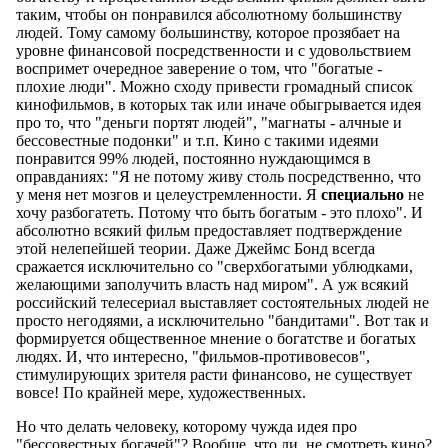
таким, чтобы он понравился абсолютному большинству
людей. Тому самому большинству, которое прозябает на
уровне финансовой посредственности и с удовольствием
воспримет очередное заверение о том, что "богатые -
плохие люди". Можно сходу привести громадный список
кинофильмов, в которых так или иначе обыгрывается идея
про то, что "деньги портят людей", "магнаты - алчные и
бессовестные подонки" и т.п. Кино с такими идеями
понравится 99% людей, постоянно нуждающимся в
оправданиях: "Я не потому живу столь посредственно, что
у меня нет мозгов и целеустремленности. Я
специально
не
хочу разбогатеть. Потому что быть богатым - это плохо". И
абсолютно всякий фильм предоставляет подтверждение
этой нелепейшей теории. Даже Джеймс Бонд всегда
сражается исключительно со "сверхбогатыми ублюдками,
желающими заполучить власть над миром". А уж всякий
российский телесериал выставляет состоятельных людей не
просто негодяями, а исключительно "бандитами". Вот так и
формируется общественное мнение о богатстве и богатых
людях. И, что интересно, "фильмов-противовесов",
стимулирующих зрителя расти финансово, не существует
вовсе! По крайней мере, художественных.
Но что делать человеку, которому чужда идея про
"бессовестных богачей"? Вообще, что ли, не смотреть кино?