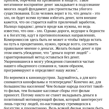
проблем, обречены на прозябание в нищете. Такое
негативное восприятие денег закладывает в подсознание
многих людей фундамент для строительства убогого
существования. Если человек верит в то, что деньги - это
зло, он будет всеми путями избегать денег, хотя внешне
кажется, что он старается найти приличный заработок.
Налицо парадокс: деньги вроде как нужны, но ведь
известно, что они - зло. Однако дороги, ведущие к бедности
и к богатству, идут в противоположных направлениях.
Компромиссов здесь быть не может и чтобы твёрдо встать
на путь к процветанию, нужно, прежде всего, составить
правильное мнение о деньгах. Желать больше денег и при
этом иметь убеждение, что "деньги портят людей" -
гарантированный метод оставаться без денег.
Укоренившиеся в мозгу убеждения становятся частью
нашего обыденного сознания и, таким образом,
программируют и определяют нашу жизнь".
Но вернемся к киноиндустрии. Задумайтесь, а для кого
снимаются кинофильмы и телепередачи? Конечно же, для
большинства населения! Чем больше народа посетит такой-
то фильм, тем большие кассовые сборы этот фильм
принесет. Потому никто не станет вкладывать деньги в
позитивный мотивирующий фильм, который заинтересует
лишь горстку людей, по-настоящему стремящихся к
богатству и процветанию. Ведь всякий фильм должен быть