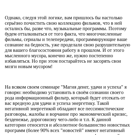
Однако, следуя этой логике, вам пришлось бы настолько
серьёзно почистить свою коллекцию фильмов, что в ней
остались бы, разве что, музыкальные программы. Поэтому
будем отталкиваться от того факта, что многочисленные
фильмы, сериалы и телепередачи, программирующие ваше
сознание на бедность, уже проделали свою разрушительную
для вашего благосостояния работу в прошлом. И от этого
мысленного мусора, конечно же, нужно постепенно
избавляться. Но при этом постарайтесь не засорять свои
мозги новым мусором!
На всяком своем семинаре "Магия денег, удачи и успеха" я
говорю: необходимо установить в своём сознании своего
рода информационный фильтр, который будет отсекать от
вас вредную для удачи и успеха энергетику. Такой
негативной энергетикой обладают все пессимистические
разговоры, жалобы и ворчание про экономический кризис,
безденежье, дороговизну чего-либо и т.п. К данной
категории относится и абсолютное большинство новостных
программ (более 90% всех "новостей" имеют негативный