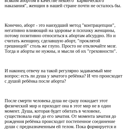
всяким абортом в качестве некоего "кармического
наказания", женщин в нашей стране почти не осталось бы.
Конечно, аборт - это наихудший метод "контрацепции",
негативно влияющий на здоровье и психику женщины,
потому позитивно относиться к абортам абсурдно. Но и
считать женщину, сделавшую аборт, "проклятой
грешницей" столь же глупо. Просто не отключайте мозг.
Тогда и аборты не нужны, и мысли об их "греховности".
И наконец отвечу на такой регулярно задаваемый мне
вопрос: есть ли душа у зачатого ребёнка? И что происходит
с душой ребёнка после аборта?
После смерти человека душа не сразу покидает этот
физический мир и приходит она в этот мир не в один
момент. Душа, которая будет обитать в человеке,
существовала ещё до его зачатия. От момента зачатия до
рождения ребёнка происходит постепенное соединение
души с предназначенным ей телом. Пока формируется и