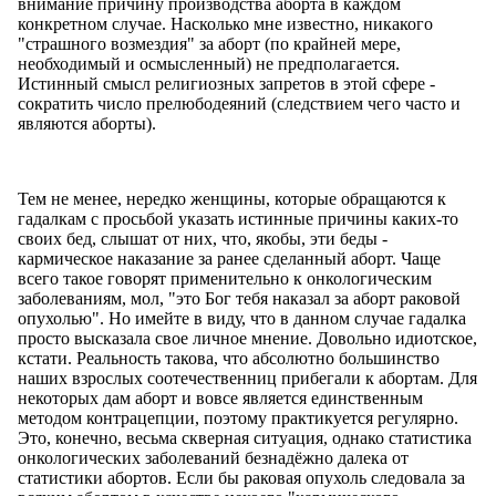
внимание причину производства аборта в каждом
конкретном случае. Насколько мне известно, никакого
"страшного возмездия" за аборт (по крайней мере,
необходимый и осмысленный) не предполагается.
Истинный смысл религиозных запретов в этой сфере -
сократить число прелюбодеяний (следствием чего часто и
являются аборты).
Тем не менее, нередко женщины, которые обращаются к
гадалкам с просьбой указать истинные причины каких-то
своих бед, слышат от них, что, якобы, эти беды -
кармическое наказание за ранее сделанный аборт. Чаще
всего такое говорят применительно к онкологическим
заболеваниям, мол, "это Бог тебя наказал за аборт раковой
опухолью". Но имейте в виду, что в данном случае гадалка
просто высказала свое личное мнение. Довольно идиотское,
кстати. Реальность такова, что абсолютно большинство
наших взрослых соотечественниц прибегали к абортам. Для
некоторых дам аборт и вовсе является единственным
методом контрацепции, поэтому практикуется регулярно.
Это, конечно, весьма скверная ситуация, однако статистика
онкологических заболеваний безнадёжно далека от
статистики абортов. Если бы раковая опухоль следовала за