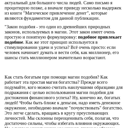
актуальный для большого числа людей. Само письмо я
процитирую позже, а вначале приведу несколько выдержек
из книги "Магическое привлечение денег", которые
являются фундаментом для данной публикации.
"Закон подобия - это один из древнейших природных
законов, используемых в магии. Этот закон имеет очень
простую и понятную формулировку:
подобное привлекает
подобное
. Как же этот принцип используется в
стимулировании удачи и успеха? Всё очень просто: если
человек начинает думать и вести себя, как миллионер, его
шансы стать миллионером значительно возрастают.
Как стать богатым при помощи магии подобия? Как
работает эта простая магия богатства? Прежде всего
подумайте, кого можно считать наилучшими образцами для
подражания с целью использования магии подобия для
достижения финансового успеха? Ну, конечно же, богатых
людей! Чтобы быть ближе к деньгам, надо иметь денежное
окружение, необходимо вначале "почувствовать" богатство.
Это легче сделать, вращаясь в кругу преуспевающих
личностей. Мы склонны переоценивать себя, полагая, что
достаточно сильны, чтобы избегать влияния окружающих.