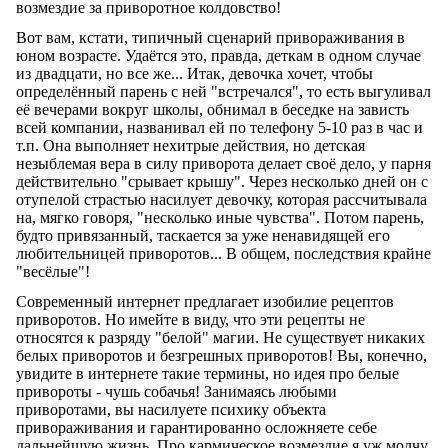
возмездие за приворотное колдовство!
Вот вам, кстати, типичный сценарий привораживания в
юном возрасте. Удаётся это, правда, деткам в одном случае
из двадцати, но все же... Итак, девочка хочет, чтобы
определённый парень с ней "встречался", то есть выгуливал
её вечерами вокруг школы, обнимал в беседке на зависть
всей компании, названивал ей по телефону 5-10 раз в час и
т.п. Она выполняет нехитрые действия, но детская
незыблемая вера в силу приворота делает своё дело, у парня
действительно "срывает крышу". Через несколько дней он с
отупелой страстью насилует девочку, которая рассчитывала
на, мягко говоря, "несколько иные чувства". Потом парень,
будто привязанный, таскается за уже ненавидящей его
любительницей приворотов... В общем, последствия крайне
"весёлые"!
Современный интернет предлагает изобилие рецептов
приворотов. Но имейте в виду, что эти рецепты не
относятся к разряду "белой" магии. Не существует никаких
белых приворотов и безгрешных приворотов! Вы, конечно,
увидите в интернете такие термины, но идея про белые
привороты - чушь собачья! Занимаясь любыми
приворотами, вы насилуете психику объекта
привораживания и гарантированно осложняете себе
дальнейшую жизнь. Про кармическое возмездие я уж молчу.