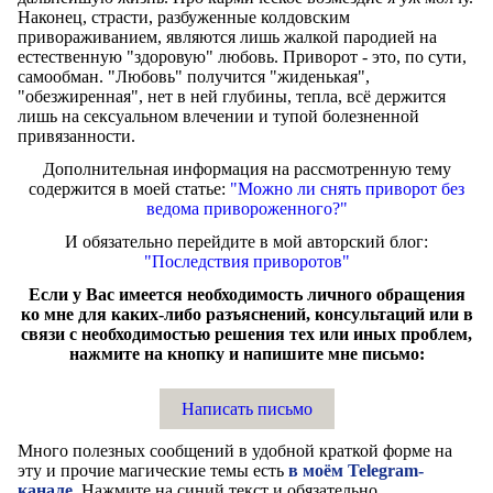
Наконец, страсти, разбуженные колдовским
привораживанием, являются лишь жалкой пародией на
естественную "здоровую" любовь. Приворот - это, по сути,
самообман. "Любовь" получится "жиденькая",
"обезжиренная", нет в ней глубины, тепла, всё держится
лишь на сексуальном влечении и тупой болезненной
привязанности.
Дополнительная информация на рассмотренную тему
содержится в моей статье:
"Можно ли снять приворот без
ведома привороженного?"
И обязательно перейдите в мой авторский блог:
"Последствия приворотов"
Если у Вас имеется необходимость личного обращения
ко мне для каких-либо раз
ъяснений, консультаций или в
связи с необходимостью решения тех или иных проблем,
нажмите на кнопку и напишите мне письмо:
Написать письмо
Много полезных сообщений в удобной краткой форме на
эту и прочие магические темы есть
в моём Telegram-
канале
. Нажмите на синий текст и обязательно