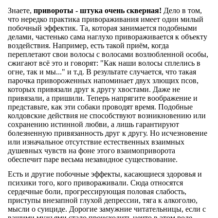
Знаете,
привороты - штука очень скверная!
Дело в том,
что нередко практика привораживания имеет один милый
побочный эффектик. Та, которая занимается подобными
делами, частенько сама наглухо привораживается к объекту
воздействия. Например, есть такой приём, когда
переплетают свои волосы с волосами возлюбленной особы,
сжигают всё это и говорят: "Как наши волосы сплелись в
огне, так и мы..." и т.д. В результате случается, что такая
парочка привороженных напоминает двух злющих псов,
которых привязали друг к другу хвостами. Даже не
привязали, а пришили. Теперь напрягите воображение и
представьте, как эти собаки проводят время. Подобные
колдовские действия не способствуют возникновению или
сохранению истинной любви, а лишь гарантируют
болезненную привязанность друг к другу. Но исчезновение
или изначальное отсутствие естественных взаимных
душевных чувств на фоне этого взаимоприворота
обеспечит паре весьма незавидное существование.
Есть и другие побочные эффекты, касающиеся здоровья и
психики того, кого привораживали. Сюда относятся
сердечные боли, прогрессирующая половая слабость,
приступы внезапной глухой депрессии, тяга к алкоголю,
мысли о суициде. Дорогие замужние читательницы, если с
вашими мужьями стало происходить нечто в этом роде,