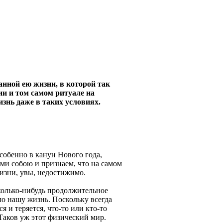
нной ею жизни, в которой так
ии и том самом ритуале на
изнь даже в таких условиях.
особенно в канун Нового года,
ими собою и признаем, что на самом
изни, увы, недостижимо.
сколько-нибудь продолжительное
ло нашу жизнь. Поскольку всегда
я и теряется, что-то или кто-то
Таков уж этот физический мир.