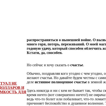
распространяться о нынешней войне. О вызва
много горя, потерь, переживаний. О моей маг
годовую удачу, который способен облегчить ж
Кстати, да, способен.
Но сейчас я хочу сказать о
счастье
.
Обычно, поздравляя кого угодно с чем угодно, 
желают счастья. Но давайте будем честны с сам
деле
истинное полноценное счастье
в земной ж
ТУАЛ НЕ
ДОЛЛАРОВ И
Здесь никогда и ни с кем не бывает так, чтобы 
ЁМКОСТЬ ДЛЯ
время ничто (вот совершенно ничто!) не омрача
ведь что-то болит или побаливает, что-то ломаетс
причиняет беспокойство и душевное волнение. 