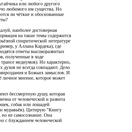
угайчика или любого другого
ячо любимого им существа. Но
ются ли чёткие и обоснованные
еты?
алуй, наиболее достоверная
ормация на такие темы содержится
ерьёзной спиритической литературе
ример, у Аллана Кардека), где
водятся ответы высокоразвитых
ов, полученные в ходе
 трансе медиумов). Но характерно,
 духов не всегда совпадают. Дело
о мироздания и Божьих замыслов. И
ё личное мнение, которое может
меют бессмертную душу, которая
ична от человеческой и развита
ошек, собак или лошадей
ли муравьёв). Цитирую "Книгу
 но не самосознание. Она
дно с блужданием человеческой