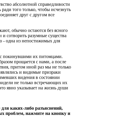
увство абсолютной справедливости
ь ради того только, чтобы исчезнуть
оединяет друг с другом все
ают, обычно остаются без ясного
ли и сотворить разумные существа
то - одна из непостижимых для
й с покинувшими их питомцами.
разом прощается с нами, а после
вия, притом иной раз мы не только
 являлись и видимые призраки
 имевших видения в состоянии
 видели не только встречающих их
это явно указывает на жизнь души
 для каких-либо разъяснений,
ых проблем, нажмите на кнопку и