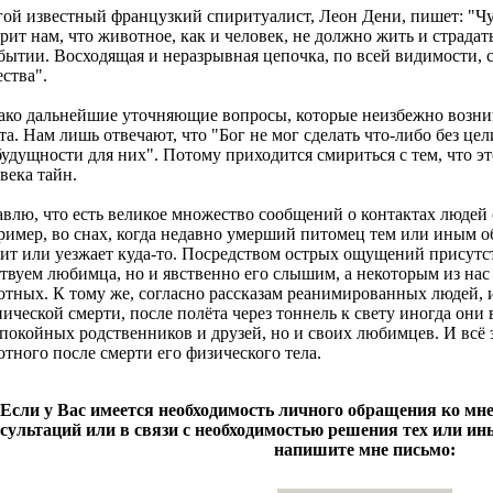
ой известный французкий спиритуалист, Леон Дени, пишет: "Ч
рит нам, что животное, как и человек, не должно жить и страдат
бытии. Восходящая и неразрывная цепочка, по всей видимости, с
ства".
ко дальнейшие уточняющие вопросы, которые неизбежно возник
та. Нам лишь отвечают, что "Бог не мог сделать что-либо без це
будущности для них". Потому приходится смириться с тем, что э
века тайн.
влю, что есть великое множество сообщений о контактах люде
имер, во снах, когда недавно умерший питомец тем или иным об
ит или уезжает куда-то. Посредством острых ощущений присутст
твуем любимца, но и явственно его слышим, а некоторым из нас
тных. К тому же, согласно рассказам реанимированных людей,
ической смерти, после полёта через тоннель к свету иногда они
покойных родственников и друзей, но и своих любимцев. И всё 
тного после смерти его физического тела.
Если у Вас имеется необходимость личного обращения ко мне
сультаций или в связи с необходимостью решения тех или ин
напишите мне письмо: