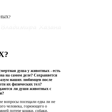
ТНЫХ?
Х?
смертная душа у животных - есть
она на самом деле? Сохраняется
разум наших любимцев после
рти их физических тел?
аются ли души животных с
ми?
ие вопросы посещали едва ли не
ого человека, горюющего о
авней потере кошки, собаки,