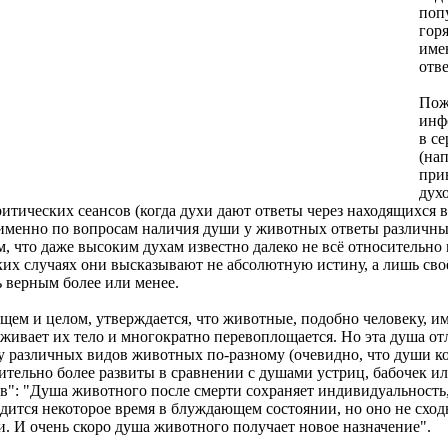
поп
гор
име
отв
Пож
инф
в с
(нап
при
дух
итических сеансов (когда духи дают ответы через находящихся в
именно по вопросам наличия души у животных ответы различных
м, что даже высоким духам известно далеко не всё относительн
ких случаях они высказывают не абсолютную истину, а лишь сво
 верным более или менее.
щем и целом, утверждается, что животные, подобно человеку, и
живает их тело и многократно перевоплощается. Но эта душа отл
у различных видов животных по-разному (очевидно, что души к
ительно более развиты в сравнении с душами устриц, бабочек и
в": "Душа животного после смерти сохраняет индивидуальность,
дится некоторое время в блуждающем состоянии, но оно не схо
. И очень скоро душа животного получает новое назначение".