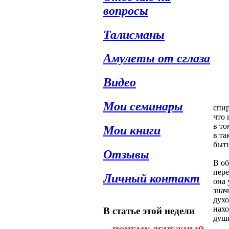
вопросы
Талисманы
Амулеты от сглаза
Видео
Мои семинары
спир
что 
в то
Мои книги
в та
быть
Отзывы
В об
пере
Личный контакт
она 
знач
духо
нахо
В статье этой недели
души