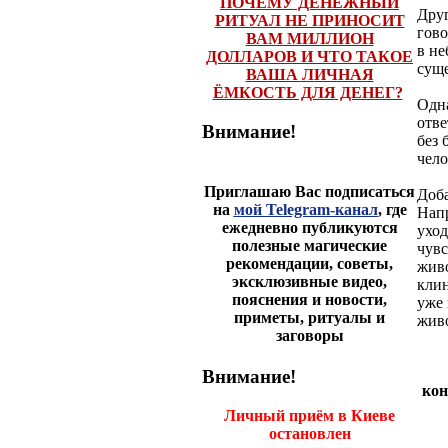
ПОЧЕМУ ДЕНЕЖНЫЙ
Друг
РИТУАЛ НЕ ПРИНОСИТ
гово
ВАМ МИЛЛИОН
в не
ДОЛЛАРОВ И ЧТО ТАКОЕ
суще
ВАША ЛИЧНАЯ
ЁМКОСТЬ ДЛЯ ДЕНЕГ?
Одна
отве
Внимание!
без 
чело
Приглашаю Вас подписаться
Доба
на
мой Telegram-канал
, где
Напр
ежедневно публикуются
уход
полезные магические
чувс
рекомендации, советы,
живо
эксклюзивные видео,
клин
пояснения и новости,
уже 
приметы, ритуалы и
живо
заговоры
Внимание!
кон
Личный приём в Киеве
остановлен