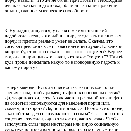
порчу навести - это же не омлет приготовить. Необходима
очень серьезная подготовка, обширные знания, рабочий
опыт и, главное, магические способности.
3. Ну, ладно, допустим, у вас все же имеется некий
недоброжелатель, который планирует сделать именно вам
порчу, и притом реально умеет ее делать. Скажем, это
соседка преклонных лет - классический случай. Ключевой
вопрос: будет ли она искать ваше фото в соцсетях? Вернее
так, она, в принципе-то, знает, что такое "соцсеть"? Или ей
куда проще подсыпать какую-то наговоренную гадость к
вашему порогу?
Теперь выводы. Есть ли опасность с магической точки
зрения в том, чтобы размещать фото в социальных сетях?
Да, теоретически, есть. А как часто в реальной жизни фото
из соцсетей используются для наведения порчи или,
скажем, приворота? Да, почти никогда. Но это всё о порче,
а как обстоят дела с возможностью сглаза? Сглаз по фото в
соцсетях возможен, однако такое случается редко. Чтобы
заполучить сглаз через инстаграм или иную социальную
сеть, нужно чтобы вам позавидовали сразу очень многие