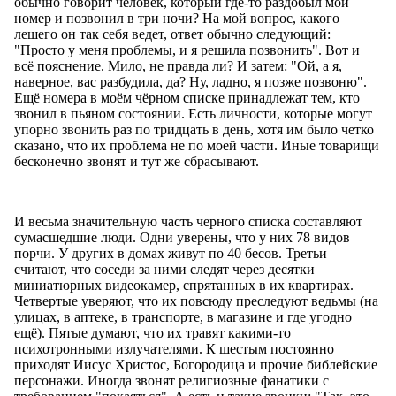
обычно говорит человек, который где-то раздобыл мой
номер и позвонил в три ночи? На мой вопрос, какого
лешего он так себя ведет, ответ обычно следующий:
"Просто у меня проблемы, и я решила позвонить". Вот и
всё пояснение. Мило, не правда ли? И затем: "Ой, а я,
наверное, вас разбудила, да? Ну, ладно, я позже позвоню".
Ещё номера в моём чёрном списке принадлежат тем, кто
звонил в пьяном состоянии. Есть личности, которые могут
упорно звонить раз по тридцать в день, хотя им было четко
сказано, что их проблема не по моей части. Иные товарищи
бесконечно звонят и тут же сбрасывают.
И весьма значительную часть черного списка составляют
сумасшедшие люди. Одни уверены, что у них 78 видов
порчи. У других в домах живут по 40 бесов. Третьи
считают, что соседи за ними следят через десятки
миниатюрных видеокамер, спрятанных в их квартирах.
Четвертые уверяют, что их повсюду преследуют ведьмы (на
улицах, в аптеке, в транспорте, в магазине и где угодно
ещё). Пятые думают, что их травят какими-то
психотронными излучателями. К шестым постоянно
приходят Иисус Христос, Богородица и прочие библейские
персонажи. Иногда звонят религиозные фанатики с