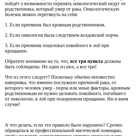
пойдёт о возможности перенять онкологический недуг от
родственника, который умер от рака. Онкологическую
болезнь можно перетянуть на себя:
1. Если преемник был кровным родственником.
2. Если онкология была следствием колдовской порчи.
3. Если преемник поцеловал покойного в лоб при
прощании.
Обратите внимание на то, что,
все три пункта
должны
быть соблюдены. Не один из них, а все три!
Что из этого следует? Поскольку обычно неизвестно
наверняка, что именно послужило причиной рака, от
которого человек умер - порча или иные факторы, кровным
родственникам не нужно целовать покойного, погибшего
от онкологии, в лоб при похоронном прощании. Ни в коем
случае!
А что делать, если это правило было нарушено? Срочно
обращаться за профессиональной магической помощью,
чтобы получить исправляющую отчитку специальными