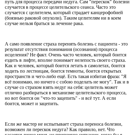
путь для процесса передачи недуга. Сам "перескок" болезни
случается в процессе целительского сеанса. Часто это
случается с целителем, который страдает канцерофобией
(боязнью раковой опухоли). Таким целителям ни в коем
случае нельзя браться за лечение рака.
А само появление страха перенять болезнь с пациента - это
результат отсутствия понимания (осознания) процесса
исцеления? Не факт. Очень часто человек, который боится
ездить в лифте, вполне понимает нелепость своего страха.
Как и человек, который боится летать в самолетах, боится
ходить по лестницам, боится темноты, боится открытых
пространств и чего-либо ещё. Есть такая избитая фраза: "Я
всё понимаю, но ничего с собою поделать не могу". Так и в
случае со страхом взять недуг на себя: целитель может
отлично разбираться в механизме целительского процесса,
но вот боится он "что-то зацепить" - и всё тут. А если
боится, может и зацепить.
Если же мастер не испытывает страха переноса болезни,
возможен ли перескок недуга? Как правило, нет. Что
касается лично меня, не припомню ситуации, когда бы я