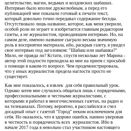
целительстве, магии, ведьмах и колдовских шабашах.
Интервью было вполне дружелюбным, а перед его
публикацией мне показали готовый к печати текст,
который довольно точно передавал содержание беседы.
Отсутствовало лишь название, которое, как меня уверили,
особой роли не играет и изобретается главным редактором
газеты, а не журналистом, проводившим интервью. Но, на
самом деле, именно название сыграло весьма значимую
роль в восприятии материала, ибо, раскрыв газету, я увидел
свое интервью под заголовком: "Шабаш или шабашка?"
Мило, не правда ли? Кстати, спустя несколько лет Марина -
автор этой подлости приходила ко мне на прием с просьбой
о помощи в каком-то вопросе. Чем продемонстрировала,
что у иных журналистов предела наглости просто не
существует.
Как мне показалось, я извлек для себя правильный урок.
Однако затем мне случалось общаться лишь с порядочными,
профессиональными и честными журналистами, с
которыми я работал в многочисленных газетах, на радио и
на телеканалах. Потому, вероятно, я расслабился и счел
досадный опыт с газетой "Город" неким исключением для
себя. Но оказалось, что я здорово ошибся, наивно уверовав
в честность и порядочность всех журналистов. Ибо в
начале 2017 года я невольно стал участником настоящего