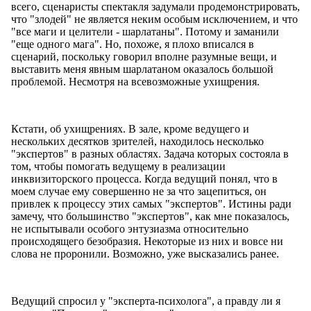
всего, сценаристы спектакля задумали продемонстрировать,
что "злодей" не является неким особым исключением, и что
"все маги и целители - шарлатаны". Потому и заманили
"еще одного мага". Но, похоже, я плохо вписался в
сценарий, поскольку говорил вполне разумные вещи, и
выставить меня явным шарлатаном оказалось большой
проблемой. Несмотря на всевозможные ухищрения.
Кстати, об ухищрениях. В зале, кроме ведущего и
нескольких десятков зрителей, находилось несколько
"экспертов" в разных областях. Задача которых состояла в
том, чтобы помогать ведущему в реализации
инквизиторского процесса. Когда ведущий понял, что в
моем случае ему совершенно не за что зацепиться, он
привлек к процессу этих самых "экспертов". Истины ради
замечу, что большинство "экспертов", как мне показалось,
не испытывали особого энтузиазма относительно
происходящего безобразия. Некоторые из них и вовсе ни
слова не проронили. Возможно, уже высказались ранее.
Ведущий спросил у "эксперта-психолога", а правду ли я