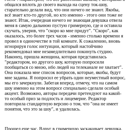
общался вплоть до своего выхода на сцену ток-шоу,
старательно делали вид, что они ничего не знают. Якобы,
всё знает кто-то другой, но кто именно - этого они тоже не
знают. Итак, очередная ничего не знающая девушка отвела
меня в самую дальнюю пустую гримерную, где и оставила
скучать, уверив, что "скоро ко мне придут". "Скоро", как
оказалось, это более трех часов - именно столько времени я
провел в одиночестве в той комнате. К сожалению, вновь
игнорируя голос интуиции, который настойчиво
рекомендовал мне незамедлительно покинуть студию.
Наконец, пришла женщина, которая представилась
"редактором, но другого шоу, которую попросили
пообщаться со мною, ибо людей на телеканале не хватает".
Она показала мне список вопросов, которые, якобы, будут
мне заданы. Я попросил ее убрать один неуместный вопрос,
мы его зачеркнули. Забегая вперед, отмечу, что на самом
шоу именно на этом вопросе специально сделали особый
акцент. Возможно, авторы передачи претендуют на какой-
то особый приз за подлость и лицемерие. Редактор
повторила стандартную версию о том, что "она не имеет
понятия, что это за шоу", и удалилась.
Прошел еще час. Вдруг в гримерную заскакивает девушка,