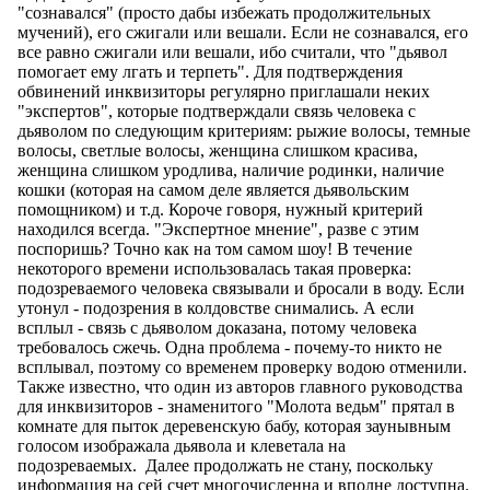
"сознавался" (просто дабы избежать продолжительных
мучений), его сжигали или вешали. Если не сознавался, его
все равно сжигали или вешали, ибо считали, что "дьявол
помогает ему лгать и терпеть". Для подтверждения
обвинений инквизиторы регулярно приглашали неких
"экспертов", которые подтверждали связь человека с
дьяволом по следующим критериям: рыжие волосы, темные
волосы, светлые волосы, женщина слишком красива,
женщина слишком уродлива, наличие родинки, наличие
кошки (которая на самом деле является дьявольским
помощником) и т.д. Короче говоря, нужный критерий
находился всегда. "Экспертное мнение", разве с этим
поспоришь? Точно как на том самом шоу! В течение
некоторого времени использовалась такая проверка:
подозреваемого человека связывали и бросали в воду. Если
утонул - подозрения в колдовстве снимались. А если
всплыл - связь с дьяволом доказана, потому человека
требовалось сжечь. Одна проблема - почему-то никто не
всплывал, поэтому со временем проверку водою отменили.
Также известно, что один из авторов главного руководства
для инквизиторов - знаменитого "Молота ведьм" прятал в
комнате для пыток деревенскую бабу, которая заунывным
голосом изображала дьявола и клеветала на
подозреваемых. Далее продолжать не стану, поскольку
информация на сей счет многочисленна и вполне доступна.