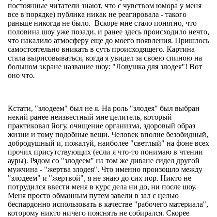
постоянные читатели знают, что с чувством юмора у меня
все в порядке) публика никак не реагировала - такого
раньше никогда не было. Вскоре мне стало понятно, что
половина шоу уже позади, и ранее здесь происходило нечто,
что накалило атмосферу еще до моего появления. Пришлось
самостоятельно вникать в суть происходящего. Картина
стала вырисовываться, когда я увидел за своею спиною на
большом экране название шоу: "Ловушка для злодея"! Вот
оно что.
Кстати, "злодеем" был не я. На роль "злодея" был выбран
некий ранее неизвестный мне целитель, который
практиковал йогу, очищение организма, здоровый образ
жизни и тому подобные вещи. Человек вполне безобидный,
добродушный и, пожалуй, наиболее "светлый" на фоне всех
прочих присутствующих (если я что-то понимаю в чтении
ауры). Рядом со "злодеем" на том же диване сидел другой
мужчина - "жертва злодея". Что именно произошло между
"злодеем" и "жертвой", я не знаю до сих пор. Никто не
потрудился ввести меня в курс дела ни до, ни после шоу.
Меня просто обманным путем завели в зал с целью
беспардонно использовать в качестве "рабочего материала",
которому никто ничего пояснять не собирался. Скорее