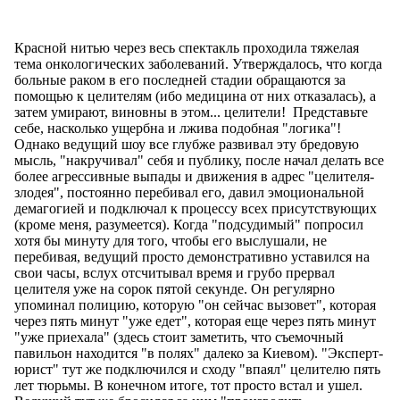
Красной нитью через весь спектакль проходила тяжелая
тема онкологических заболеваний. Утверждалось, что когда
больные раком в его последней стадии обращаются за
помощью к целителям (ибо медицина от них отказалась), а
затем умирают, виновны в этом... целители! Представьте
себе, насколько ущербна и лжива подобная "логика"!
Однако ведущий шоу все глубже развивал эту бредовую
мысль, "накручивал" себя и публику, после начал делать все
более агрессивные выпады и движения в адрес "целителя-
злодея", постоянно перебивал его, давил эмоциональной
демагогией и подключал к процессу всех присутствующих
(кроме меня, разумеется). Когда "подсудимый" попросил
хотя бы минуту для того, чтобы его выслушали, не
перебивая, ведущий просто демонстративно уставился на
свои часы, вслух отсчитывал время и грубо прервал
целителя уже на сорок пятой секунде. Он регулярно
упоминал полицию, которую "он сейчас вызовет", которая
через пять минут "уже едет", которая еще через пять минут
"уже приехала" (здесь стоит заметить, что съемочный
павильон находится "в полях" далеко за Киевом). "Эксперт-
юрист" тут же подключился и сходу "впаял" целителю пять
лет тюрьмы. В конечном итоге, тот просто встал и ушел.