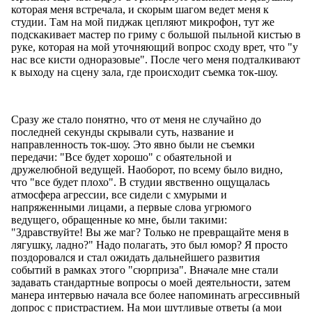
которая меня встречала, и скорым шагом ведет меня к
студии. Там на мой пиджак цепляют микрофон, тут же
подскакивает мастер по гриму с большой пыльной кистью в
руке, которая на мой уточняющий вопрос сходу врет, что "у
нас все кисти одноразовые". После чего меня подталкивают
к выходу на сцену зала, где происходит съемка ток-шоу.
Сразу же стало понятно, что от меня не случайно до
последней секунды скрывали суть, название и
направленность ток-шоу. Это явно были не съемки
передачи: "Все будет хорошо" с обаятельной и
дружелюбной ведущей. Наоборот, по всему было видно,
что "все будет плохо". В студии явственно ощущалась
атмосфера агрессии, все сидели с хмурыми и
напряженными лицами, а первые слова угрюмого
ведущего, обращенные ко мне, были такими:
"Здравствуйте! Вы же маг? Только не превращайте меня в
лягушку, ладно?" Надо полагать, это был юмор? Я просто
поздоровался и стал ожидать дальнейшего развития
событий в рамках этого "сюрприза". Вначале мне стали
задавать стандартные вопросы о моей деятельности, затем
манера интервью начала все более напоминать агрессивный
допрос с пристрастием. На мои шутливые ответы (а мои