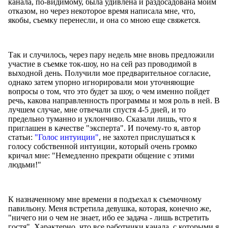
канала, по-видимому, была удивлена и раздосадована моим
отказом, но через некоторое время написала мне, что,
якобы, съемку перенесли, и она со мною еще свяжется.
Так и случилось, через пару недель мне вновь предложили
участие в съемке ток-шоу, но на сей раз проводимой в
выходной день. Получили мое предварительное согласие,
однако затем упорно игнорировали мои уточняющие
вопросы о том, что это будет за шоу, о чем именно пойдет
речь, какова направленность программы и моя роль в ней. В
лучшем случае, мне отвечали спустя 4-5 дней, и то
предельно туманно и уклончиво. Сказали лишь, что я
приглашен в качестве "эксперта". И почему-то я, автор
статьи:
"Голос интуиции"
, не захотел прислушаться к
голосу собственной интуиции, который очень громко
кричал мне: "Немедленно прекрати общение с этими
людьми!"
К назначенному мне времени я подъехал к съемочному
павильону. Меня встретила девушка, которая, конечно же,
"ничего ни о чем не знает, ибо ее задача - лишь встретить
гостя". Характерно, что все работники канала, с которыми я