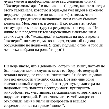
чуши умнее и профессиональнее вас. Железная логика!
"Эксперт-мольфарка" в вышиванке (видимо, какая-то звезда
этого телеканала, которую я однажды уже видел в какой-то
передаче - распознал ее по вышиванке) заявила, что я
должен периодически названивать всем своим бывшим
клиентам. Мол, она так и делает. Надо полагать, чтобы
стимулировать клиентуру на регулярные посещения. Что
лично мне представляется откровенным навязыванием
своих услуг. Но "мольфарка" находилась на шоу в кресле
"эксперта", потому ее, мягко говоря, странный подход
обсуждению не подлежал. Я сразу подумал о том, а того ли
человека выбрали на роль "злодея"?
Вы ведь знаете, что я довольно "острый на язык", потому не
был намерен молча слушать весь этот бред. Но ведущий
оставил последнее слово за "экспертами" и более не давал
мне возможности что-либо сказать. Вот вам еще один
телевизионный секрет: одной из задач звукорежиссера на
подобных шоу является необходимость приглушать
микрофоны тех участников, высказывания которых могут
нарушить сценарий. В конечном итоге, мой микрофон
отключили, меня начали игнорировать и всецело
сосредоточились на травле "злодея".