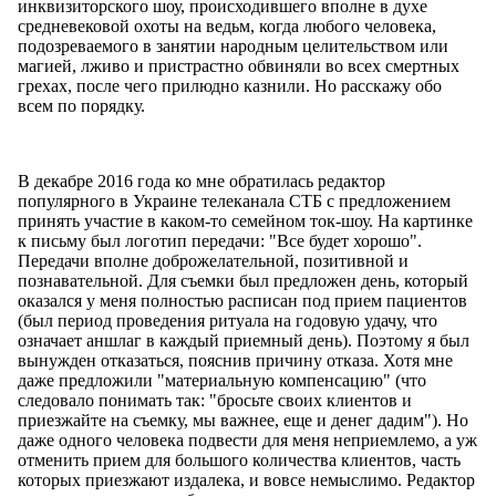
инквизиторского шоу, происходившего вполне в духе
средневековой охоты на ведьм, когда любого человека,
подозреваемого в занятии народным целительством или
магией, лживо и пристрастно обвиняли во всех смертных
грехах, после чего прилюдно казнили. Но расскажу обо
всем по порядку.
В декабре 2016 года ко мне обратилась редактор
популярного в Украине телеканала СТБ с предложением
принять участие в каком-то семейном ток-шоу. На картинке
к письму был логотип передачи: "Все будет хорошо".
Передачи вполне доброжелательной, позитивной и
познавательной. Для съемки был предложен день, который
оказался у меня полностью расписан под прием пациентов
(был период проведения ритуала на годовую удачу, что
означает аншлаг в каждый приемный день). Поэтому я был
вынужден отказаться, пояснив причину отказа. Хотя мне
даже предложили "материальную компенсацию" (что
следовало понимать так: "бросьте своих клиентов и
приезжайте на съемку, мы важнее, еще и денег дадим"). Но
даже одного человека подвести для меня неприемлемо, а уж
отменить прием для большого количества клиентов, часть
которых приезжают издалека, и вовсе немыслимо. Редактор