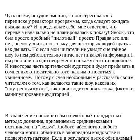
Чуть позже, остудив эмоции, я поинтересовался в
переписке у редактора программы, когда следует ожидать
выхода шоу? И, представьте себе, мне ответили, что
передача изначально не планировалась к показу! Якобы, это
был просто пробный "пилотный" проект. Правда это или
нет, не могу знать, поскольку для некоторых людей врать -
как дышать. Но если мои читатели не увидят сие тайное
шоу (о нем действительно нигде нет никакой информации),
им рано или поздно непременно покажут что-то подобное.
И некоторая часть зрительской аудитории будет пребывать в
сомнениях относительно того, как им относиться к
увиденному. Потому я счел необходимым рассказать своим
читателям о том, как делаются такие шоу, какова их
"внутренняя кухня", как производится подтасовка фактов и
манипулирование аудиторией.
В заключение напомню вам о некоторых стандартных
методах дознания, применяемых средневековыми
охотниками на "ведьм". Любого, абсолютно любого
человека могли обвинить в зловредном колдовстве и
подвергнуть пыткам. Если в результате пыток обвиняемый