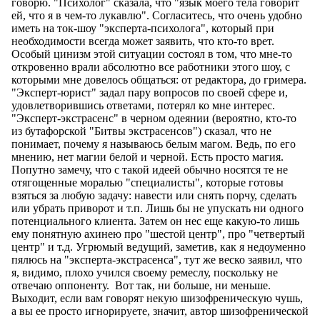
говорю. "Психолог" сказала, что "язык моего тела говорит
ей, что я в чем-то лукавлю". Согласитесь, что очень удобно
иметь на ток-шоу "эксперта-психолога", который при
необходимости всегда может заявить, что кто-то врет.
Особый цинизм этой ситуации состоял в том, что мне-то
откровенно врали абсолютно все работники этого шоу, с
которыми мне довелось общаться: от редактора, до гримера.
"Эксперт-юрист" задал пару вопросов по своей сфере и,
удовлетворившись ответами, потерял ко мне интерес.
"Эксперт-экстрасенс" в черном одеянии (вероятно, кто-то
из бутафорской "Битвы экстрасенсов") сказал, что не
понимает, почему я называюсь белым магом. Ведь, по его
мнению, нет магии белой и черной. Есть просто магия.
Попутно замечу, что с такой идеей обычно носятся те не
отягощенные моралью "специалисты", которые готовы
взяться за любую задачу: навести или снять порчу, сделать
или убрать приворот и т.п. Лишь бы не упускать ни одного
потенциального клиента. Затем он нес еще какую-то лишь
ему понятную ахинею про "шестой центр", про "четвертый
центр" и т.д. Угрюмый ведущий, заметив, как я недоуменно
пялюсь на "эксперта-экстрасенса", тут же веско заявил, что
я, видимо, плохо учился своему ремеслу, поскольку не
отвечаю оппоненту. Вот так, ни больше, ни меньше.
Выходит, если вам говорят некую шизофреническую чушь,
а вы ее просто игнорируете, значит, автор шизофренической