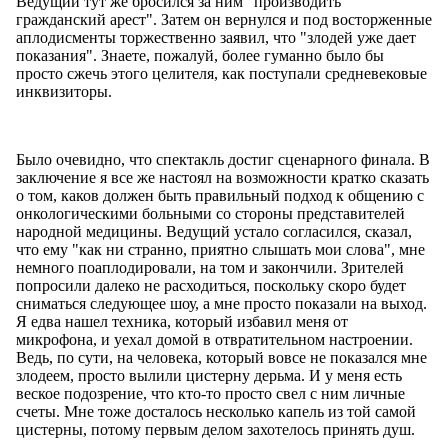
Ведущий тут же бросился за ним "производить
гражданский арест". Затем он вернулся и под восторженные
аплодисменты торжественно заявил, что "злодей уже дает
показания". Знаете, пожалуй, более гуманно было бы
просто сжечь этого целителя, как поступали средневековые
инквизиторы.
Было очевидно, что спектакль достиг сценарного финала. В
заключение я все же настоял на возможности кратко сказать
о том, каков должен быть правильный подход к общению с
онкологическими больными со стороны представителей
народной медицины. Ведущий устало согласился, сказал,
что ему "как ни странно, приятно слышать мои слова", мне
немного поаплодировали, на том и закончили. Зрителей
попросили далеко не расходиться, поскольку скоро будет
сниматься следующее шоу, а мне просто показали на выход.
Я едва нашел техника, который избавил меня от
микрофона, и уехал домой в отвратительном настроении.
Ведь, по сути, на человека, который вовсе не показался мне
злодеем, просто вылили цистерну дерьма. И у меня есть
веское подозрение, что кто-то просто свел с ним личные
счеты. Мне тоже досталось несколько капель из той самой
цистерны, потому первым делом захотелось принять душ.