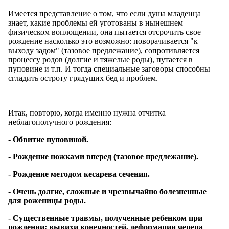
Имеется представление о том, что если душа младенца
знает, какие проблемы ей уготованы в нынешнем
физическом воплощении, она пытается отсрочить свое
рождение насколько это возможно: поворачивается "к
выходу задом" (тазовое предлежание), сопротивляется
процессу родов (долгие и тяжелые роды), путается в
пуповине и т.п. И тогда специальные заговоры способны
сгладить остроту грядущих бед и проблем.
Итак, повторю, когда именно нужна отчитка
неблагополучного рождения:
- Обвитие пуповиной.
- Рождение ножками вперед (тазовое предлежание).
- Рождение методом кесарева сечения.
- Очень долгие, сложные и чрезвычайно болезненные
для роженицы роды.
- Существенные травмы, полученные ребенком при
рождении: вывихи конечностей, деформации черепа