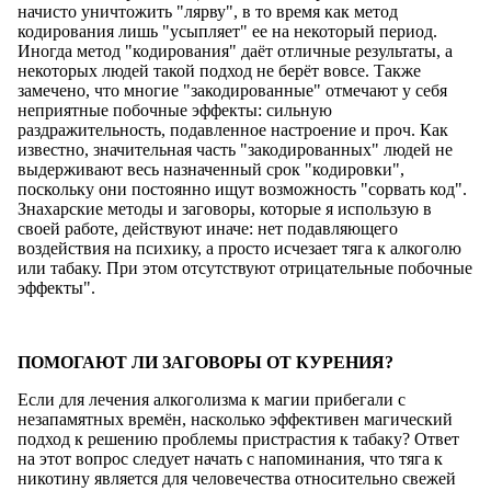
начисто уничтожить "лярву", в то время как метод
кодирования лишь "усыпляет" ее на некоторый период.
Иногда метод "кодирования" даёт отличные результаты, а
некоторых людей такой подход не берёт вовсе. Также
замечено, что многие "закодированные" отмечают у себя
неприятные побочные эффекты: сильную
раздражительность, подавленное настроение и проч. Как
известно, значительная часть "закодированных" людей не
выдерживают весь назначенный срок "кодировки",
поскольку они постоянно ищут возможность "сорвать код".
Знахарские методы и заговоры, которые я использую в
своей работе, действуют иначе: нет подавляющего
воздействия на психику, а просто исчезает тяга к алкоголю
или табаку. При этом отсутствуют отрицательные побочные
эффекты".
ПОМОГАЮТ ЛИ ЗАГОВОРЫ ОТ КУРЕНИЯ?
Если для лечения алкоголизма к магии прибегали с
незапамятных времён, насколько эффективен магический
подход к решению проблемы пристрастия к табаку? Ответ
на этот вопрос следует начать с напоминания, что тяга к
никотину является для человечества относительно свежей