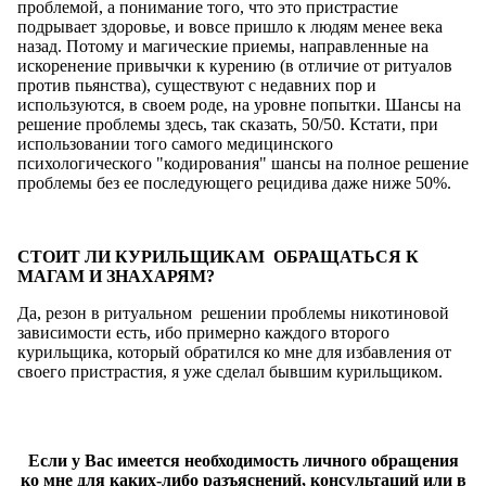
проблемой, а понимание того, что это пристрастие
подрывает здоровье, и вовсе пришло к людям менее века
назад. Потому и магические приемы, направленные на
искоренение привычки к курению (в отличие от ритуалов
против пьянства), существуют с недавних пор и
используются, в своем роде, на уровне попытки. Шансы на
решение проблемы здесь, так сказать, 50/50. Кстати, при
использовании того самого медицинского
психологического "кодирования" шансы на полное решение
проблемы без ее последующего рецидива даже ниже 50%.
СТОИТ ЛИ КУРИЛЬЩИКАМ ОБРАЩАТЬСЯ К
МАГАМ И ЗНАХАРЯМ?
Да, резон в ритуальном решении проблемы никотиновой
зависимости есть, ибо примерно каждого второго
курильщика, который обратился ко мне для избавления от
своего пристрастия, я уже сделал бывшим курильщиком.
Если у Вас имеется необходимость личного обращения
ко мне для каких-либо разъяснений, консультаций или в