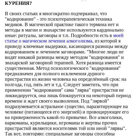
КУРЕНИЯ?
В своих статьях я многократно подчеркивал, что
"кодирование" - это психотерапевтическая техника
медиков. В магической практике такого термина нет и
методы в магии и знахарстве используются кардинально
иные: ритуалы, заговоры и т.п. Подробности есть в
моей
статье о магическом лечении алкоголизма
, из которой я
приведу ключевые выдержки, касающиеся разницы между
кодированием и лечением заговорами. "Многие люди не
видят никакой разницы между методом "кодирования" и
знахарской заговорной терапией. Хотя разница имеется
существенная. Метод психологического "кодирования"
предназначен для полного исключения дурного
пристрастия из жизни человека на определённый срок: на
полгода, год, пять лет и т.д. Следует заметить, что при
применении "кодирования" сама "лярва" пристрастия не
ликвидируется, она лишь блокируется на некоторый период
времени и ждет своего вызволения. Под "лярвой"
подразумевается астральное существо, паразитирующее на
человеке (питающееся его энергией) и провоцирующее его
на приверженность какой-то привычке. Все алкоголики,
наркоманы, курильщики, игроманы и жертвы прочих
пристрастий являются носителями той или иной "лярвы".
Так вот, повторяю: специальные заговоры способны