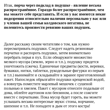
Итак,
порча через подклад в подушке - явление весьма
распространённое. Гораздо более распространённое, чем
вы можете себе представить. И если у вас имеются некие
подозрения относительно наличия персонально у вас или
у членов вашей семьи колдовского негатива, не
поленитесь произвести ревизию ваших подушек.
Далее расскажу своим читателям о том, как нужно
пересматривать подушки. Следует надеть резиновые
перчатки и распороть подушки, затем внимательно
перебрать перья и пух. Если обнаружите множество
мелкого мусора (землю, зерно и т.п.), подушку придется
уничтожить (сжечь). Единичные предметы (кости, веревки,
бумажки, нитки, таблетки, рукодельные фигурки из перьев
и т.п.) вынимайте и складывайте в заранее приготовленный
пакет. Напоследок обрызгайте подушки крещенской водой,
а вовнутрь поместите марлевый мешочек с сушеной
полынью и хмелем. Пакет с мусором отнесите подальше от
дома, облейте ацетоном или бензином, а после сожгите
вместе с перчатками. Пока мусор будет гореть, вы можете
услышать весьма интересные звуки: стоны, ворчание,
шипение и т.п. Не попадите в дым от этого костра!