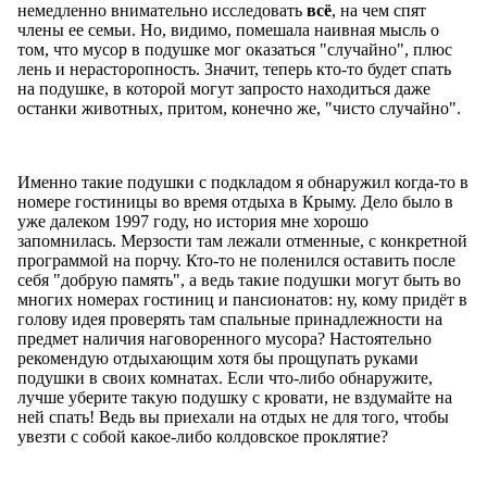
немедленно внимательно исследовать
всё
, на чем спят
члены ее семьи. Но, видимо, помешала наивная мысль о
том, что мусор в подушке мог оказаться "случайно", плюс
лень и нерасторопность. Значит, теперь кто-то будет спать
на подушке, в которой могут запросто находиться даже
останки животных, притом, конечно же, "чисто случайно".
Именно такие подушки с подкладом я обнаружил когда-то в
номере гостиницы во время отдыха в Крыму. Дело было в
уже далеком 1997 году, но история мне хорошо
запомнилась. Мерзости там лежали отменные, с конкретной
программой на порчу. Кто-то не поленился оставить после
себя "добрую память", а ведь такие подушки могут быть во
многих номерах гостиниц и пансионатов: ну, кому придёт в
голову идея проверять там спальные принадлежности на
предмет наличия наговоренного мусора? Настоятельно
рекомендую отдыхающим хотя бы прощупать руками
подушки в своих комнатах. Если что-либо обнаружите,
лучше уберите такую подушку с кровати, не вздумайте на
ней спать! Ведь вы приехали на отдых не для того, чтобы
увезти с собой какое-либо колдовское проклятие?