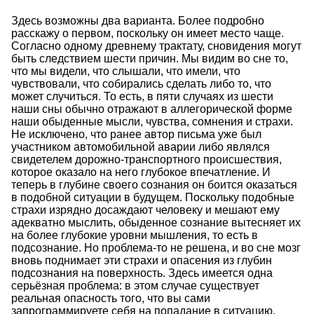
Здесь возможны два варианта. Более подробно
расскажу о первом, поскольку он имеет место чаще.
Согласно одному древнему трактату, сновидения могут
быть следствием шести причин. Мы видим во сне то,
что мы видели, что слышали, что имели, что
чувствовали, что собирались сделать либо то, что
может случиться. То есть, в пяти случаях из шести
наши сны обычно отражают в аллегорической форме
наши обыденные мысли, чувства, сомнения и страхи.
Не исключено, что ранее автор письма уже был
участником автомобильной аварии либо являлся
свидетелем дорожно-транспортного происшествия,
которое оказало на него глубокое впечатление. И
теперь в глубине своего сознания он боится оказаться
в подобной ситуации в будущем. Поскольку подобные
страхи изрядно досаждают человеку и мешают ему
адекватно мыслить, обыденное сознание вытесняет их
на более глубокие уровни мышления, то есть в
подсознание. Но проблема-то не решена, и во сне мозг
вновь поднимает эти страхи и опасения из глубин
подсознания на поверхность. Здесь имеется одна
серьёзная проблема: в этом случае существует
реальная опасность того, что вы сами
запрограммируете себя на попадание в ситуацию,