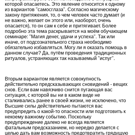
которой опасаетесь. Это явление относится к одному
из вариантов "самосглаза". Согласно магическому
закону притяжения, то, о чем человек часто думает (и
не важно, желает он этого или, наоборот, очень
опасается), то он сам к себе и притягивает. Более
подробно эта тема раскрывается на моём обучающем
семинаре: "Магия денег, удачи и успеха". Так или
иначе, от подсознательного страха необходимо
обязательно избавляться. Могу ли я оказать помощь в
данном случае? Да, путём проведения традиционных
ритуалов, устраняющих так называемый "испуг".
Вторым вариантом является совокупность
действительно предсказывающих сновидений - вещих
снов. Если вам навязчиво снится пугающая вас
ситуация, с которой вы ни в каком виде не
сталкивались ранее в своей жизни, не исключено, что
Высшие силы действительно пытаются вас
предупредить о какой-то опасности или подготовить к
некоему важному событию. Поскольку
предупреждение далеко не всегда является
фатальным предсказанием, но нередко делается с
целью дать вам возможность предотвратить грядущую