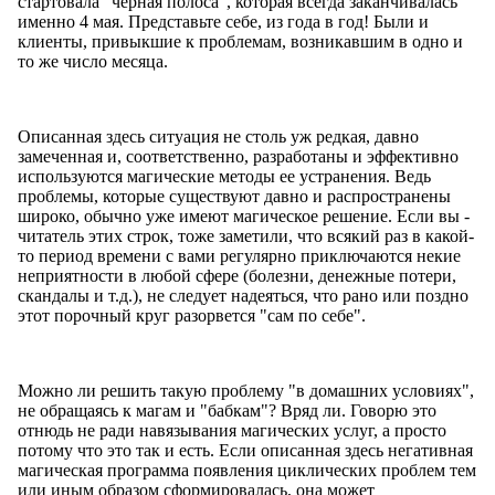
стартовала "черная полоса", которая всегда заканчивалась
именно 4 мая. Представьте себе, из года в год! Были и
клиенты, привыкшие к проблемам, возникавшим в одно и
то же число месяца.
Описанная здесь ситуация не столь уж редкая, давно
замеченная и, соответственно, разработаны и эффективно
используются магические методы ее устранения. Ведь
проблемы, которые существуют давно и распространены
широко, обычно уже имеют магическое решение. Если вы -
читатель этих строк, тоже заметили, что всякий раз в какой-
то период времени с вами регулярно приключаются некие
неприятности в любой сфере (болезни, денежные потери,
скандалы и т.д.), не следует надеяться, что рано или поздно
этот порочный круг разорвется "сам по себе".
Можно ли решить такую проблему "в домашних условиях",
не обращаясь к магам и "бабкам"? Вряд ли. Говорю это
отнюдь не ради навязывания магических услуг, а просто
потому что это так и есть. Если описанная здесь негативная
магическая программа появления циклических проблем тем
или иным образом сформировалась, она может