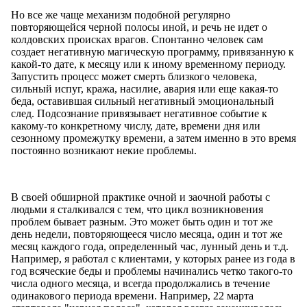
Но все же чаще механизм подобной регулярно
повторяющейся черной полосы иной, и речь не идет о
колдовских происках врагов. Спонтанно человек сам
создает негативную магическую программу, привязанную к
какой-то дате, к месяцу или к иному временному периоду.
Запустить процесс может смерть близкого человека,
сильный испуг, кража, насилие, авария или еще какая-то
беда, оставившая сильный негативный эмоциональный
след. Подсознание привязывает негативное событие к
какому-то конкретному числу, дате, времени дня или
сезонному промежутку времени, а затем именно в это время
постоянно возникают некие проблемы.
В своей обширной практике очной и заочной работы с
людьми я сталкивался с тем, что цикл возникновения
проблем бывает разным. Это может быть один и тот же
день недели, повторяющееся число месяца, один и тот же
месяц каждого года, определенный час, лунный день и т.д.
Например, я работал с клиентами, у которых ранее из года в
год всяческие беды и проблемы начинались четко такого-то
числа одного месяца, и всегда продолжались в течение
одинакового периода времени. Например, 22 марта