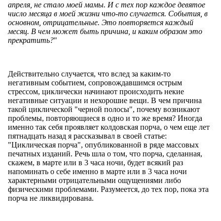
апреля, не стало моей мамы. И с тех пор каждое девятое
число месяца в моей жизни что-то случается. События, в
основном, отрицательные. Это повторяется каждый
месяц. В чем может быть причина, и каким образом это
прекратить?
"
Действительно случается, что вслед за каким-то
негативным событием, сопровождавшимся острым
стрессом, циклически начинают происходить некие
негативные ситуации и нехорошие вещи. В чем причина
такой циклической "черной полосы", почему возникают
проблемы, повторяющиеся в одно и то же время? Иногда
именно так себя проявляет колдовская порча, о чем еще лет
пятнадцать назад я рассказывал в своей статье:
"Циклическая порча", опубликованной в ряде массовых
печатных изданий. Речь шла о том, что порча, сделанная,
скажем, в марте или в 3 часа ночи, будет всякий раз
напоминать о себе именно в марте или в 3 часа ночи
характерными отрицательными ощущениями либо
физическими проблемами. Разумеется, до тех пор, пока эта
порча не ликвидирована.