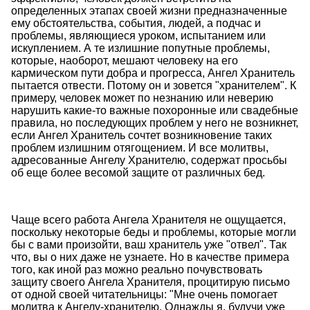
определенных этапах своей жизни предназначенные
ему обстоятельства, события, людей, а подчас и
проблемы, являющиеся уроком, испытанием или
искуплением. А те излишние попутные проблемы,
которые, наоборот, мешают человеку на его
кармическом пути добра и прогресса, Ангел Хранитель
пытается отвести. Потому он и зовется "хранителем". К
примеру, человек может по незнанию или неверию
нарушить какие-то важные похоронные или свадебные
правила, но последующих проблем у него не возникнет,
если Ангел Хранитель сочтет возникновение таких
проблем излишним отягощением. И все молитвы,
адресованные Ангелу Хранителю, содержат просьбы
об еще более весомой защите от различных бед.
Чаще всего работа Ангела Хранителя не ощущается,
поскольку некоторые беды и проблемы, которые могли
бы с вами произойти, ваш хранитель уже "отвел". Так
что, вы о них даже не узнаете. Но в качестве примера
того, как иной раз можно реально почувствовать
защиту своего Ангела Хранителя, процитирую письмо
от одной своей читательницы: "Мне очень помогает
молитва к Ангелу-хранителю. Однажды я, будучи уже