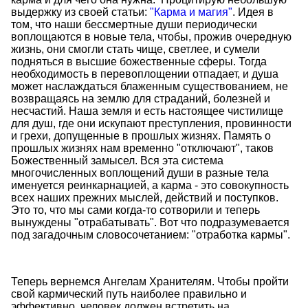
выдержку из своей статьи:
"Карма и магия"
. Идея в
том, что наши бессмертные души периодически
воплощаются в новые тела, чтобы, прожив очередную
жизнь, они смогли стать чище, светлее, и сумели
подняться в высшие божественные сферы. Тогда
необходимость в перевоплощении отпадает, и душа
может наслаждаться блаженным существованием, не
возвращаясь на землю для страданий, болезней и
несчастий. Наша земля и есть настоящее чистилище
для душ, где они искупают преступления, провинности
и грехи, допущенные в прошлых жизнях. Память о
прошлых жизнях нам временно "отключают", таков
Божественный замысел. Вся эта система
многочисленных воплощений души в разные тела
именуется реинкарнацией, а карма - это совокупность
всех наших прежних мыслей, действий и поступков.
Это то, что мы сами когда-то сотворили и теперь
вынуждены "отрабатывать". Вот что подразумевается
под загадочным словосочетанием: "отработка кармы".
Теперь вернемся Ангелам Хранителям. Чтобы пройти
свой кармический путь наиболее правильно и
эффективно, человек должен встретить на