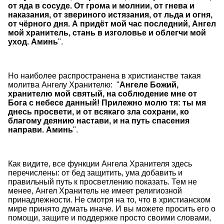
от яда в сосуде. От грома и молнии, от гнева и
наказания, от звериного истязания, от льда и огня,
от чёрного дня. А придёт мой час последний, Ангел
мой хранитель, стань в изголовье и облегчи мой
уход. Аминь
".
Но наиболее распространена в христианстве такая
молитва Ангелу Хранителю: "
Ангеле Божий,
хранителю мой святый, на соблюдение мне от
Бога с небесе данный! Прилежно молю тя: ты мя
днесь просвети, и от всякаго зла сохрани, ко
благому деянию настави, и на путь спасения
направи. Аминь
".
Как видите, все функции Ангела Хранителя здесь
перечислены: от бед защитить, ума добавить и
правильный путь к просветлению показать. Тем не
менее, Ангел Хранитель не имеет религиозной
принадлежности. Не смотря на то, что в христианском
мире принято думать иначе. И вы можете просить его о
помощи, защите и поддержке просто своими словами,