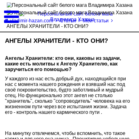
vladimir-hazan.com
Статьи
Мои статьи
АНГЕЛЫ ХРАНИТЕЛИ - КТО ОНИ?
АНГЕЛЫ ХРАНИТЕЛИ - КТО ОНИ?
Ангелы Хранители: кто они, каковы из задачи,
какие есть молитвы к Ангелу Хранителю, как
заручиться его помощью?
У каждого из нас есть добрый дух, находящийся при
нас с момента нашего рождения и взявший нас под
своё покровительство, будто заботливый и мудрый
отец. Но функционально этот ангел не столько
"хранитель", сколько "сопроводитель" человека на его
жизненном пути через все испытания жизни. Задача
его - контроль нашего кармического пути .
На минутку отвлечемся, чтобы вспомнить, что такое
карма и для чего она нужна. Процитирую небольшую