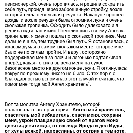
пенсионеркой, очень торопилась, и решила сократить
себе путь, пройдя через заброшенную стройку, возле
которой текла небольшая речушка. Накануне прошёл
дождь, и возле речушки была огромная лужа и очень
скользкая тропинка. Обходить было далековато и я
решила идти напрямик. Помолившись своему Ангелу-
хранителю, я смело пошла по скользкой тропинке. Чем
дальше я шла, тем труднее был путь. Я остановилась, с
ужасом думая о самом скользком месте, которое мне
было не по силам пройти. И вдруг, осторожно
поддерживая меня за плечи и легонько подталкивая
вперёд, какая-то сила вывела меня на сухое
безопасное место на другом конце лужи. Я оглянулась:
вокруг по-прежнему никого не было. С тех пор я с
благодарностью вспоминаю этот случай и считаю, что
помог мне тогда мой Ангел хранитель".
Вот та молитва Ангелу Хранителю, которой
пользовалась автор истории: "
Ангел мой хранитель,
спаситель мой избавитель, спаси меня, сохрани
меня, укрой плащаницею своей от врагов моих
девяти-девятижды, от взгляда Ирода и дел Иуды,
от хулы всякой, напраслины, от острия в темноте,