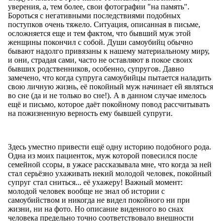
уверения, а, тем более, свои фотографии "на память".
Бороться с негативными последствиями подобных
поступков очень тяжело. Ситуация, описанная в письме,
осложняется еще и тем фактом, что бывший муж этой
женщины покончил с собой. Души самоубийц обычно
бывают надолго привязаны к нашему материальному миру,
и они, страдая сами, часто не оставляют в покое своих
бывших родственников, особенно, супругов. Давно
замечено, что когда супруга самоубийцы пытается наладить
свою личную жизнь, её покойный муж начинает ей являться
во сне (да и не только во сне!). А в данном случае имелось
ещё и письмо, которое даёт покойному повод рассчитывать
на пожизненную верность ему бывшей супруги.
Здесь уместно привести ещё одну историю подобного рода.
Одна из моих пациенток, муж которой повесился после
семейной ссоры, в ужасе рассказывала мне, что когда за ней
стал серьёзно ухаживать некий молодой человек, покойный
супруг стал сниться... её ухажеру! Важный момент:
молодой человек вообще не знал об истории с
самоубийством и никогда не видел покойного ни при
жизни, ни на фото. Но описание виденного во снах
человека предельно точно соответствовало внешности