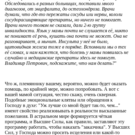
Обследовались в разных больницах, поставили много
диагнозов, от энцефалита, до остеохондроза. Врачи
думали, что где-то пережаты сосуды или нервы, кололи
сосудорасширяющие препараты, но ничего не помогает.
Врачи ничего толком не сказали, дали 2-ю группу
инвалидности. Язык у мамы почти не слушается её, никто
не понимает её речь, кушать она почти не может. Она не
разговаривает, а мычит. Инсульта у неё не было,
щитовидная железа тоже в порядке. Вспомнили мы о тех
её словах, и нам кажется, что болезнь у мамы появилась не
случайно и медицинские препараты здесь не помогут.
Владимир Петрович, подскажите, что нам делать?
"
Что ж, племяннику вашему, вероятно, можно будет оказать
помощь, по крайней мере, можно попробовать. А вот с
вашей мамой ситуация, честно скажу, очень скверная.
Подобные эмоциональные клятвы или обращения к
Господу в духе: "Уж лучше со мной будет так-то, чем..."
имеют свойство реализовывать в реальности высказанные
пожелания. В астральном мире формируется чёткая
программа, и Высшие Силы, как правило, заставляют эту
программу работать, чтобы наказать "заказчика". У Высших
Сил, у Господа можно просить исцеления или какой-то