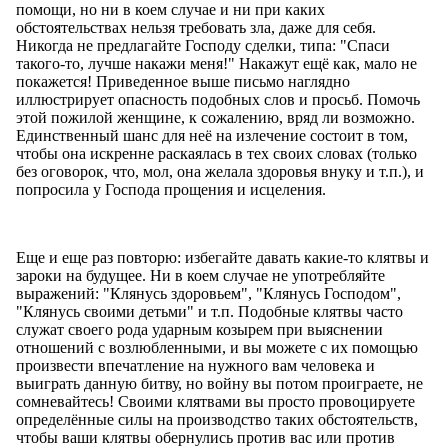
помощи, но ни в коем случае и ни при каких
обстоятельствах нельзя требовать зла, даже для себя.
Никогда не предлагайте Господу сделки, типа: "Спаси
такого-то, лучше накажи меня!" Накажут ещё как, мало не
покажется! Приведенное выше письмо наглядно
иллюстрирует опасность подобных слов и просьб. Помочь
этой пожилой женщине, к сожалению, вряд ли возможно.
Единственный шанс для неё на излечение состоит в том,
чтобы она искренне раскаялась в тех своих словах (только
без оговорок, что, мол, она желала здоровья внуку и т.п.), и
попросила у Господа прощения и исцеления.
Еще и еще раз повторю: избегайте давать какие-то клятвы и
зароки на будущее. Ни в коем случае не употребляйте
выражений: "Клянусь здоровьем", "Клянусь Господом",
"Клянусь своими детьми" и т.п. Подобные клятвы часто
служат своего рода ударным козырем при выяснении
отношений с возлюбленными, и вы можете с их помощью
произвести впечатление на нужного вам человека и
выиграть данную битву, но войну вы потом проиграете, не
сомневайтесь! Своими клятвами вы просто провоцируете
определённые силы на производство таких обстоятельств,
чтобы ваши клятвы обернулись против вас или против