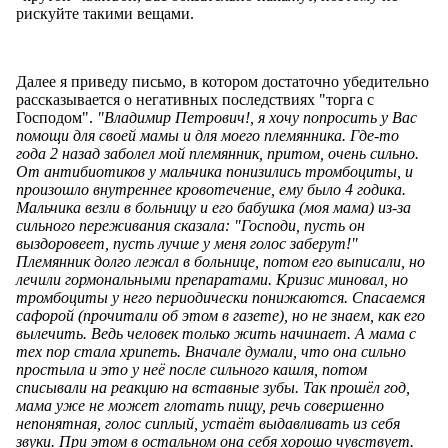
рискуйте такими вещами.
Далее я приведу письмо, в котором достаточно убедительно
рассказывается о негативных последствиях "торга с
Господом".
"Владимир Петрович!, я хочу попросить у Вас
помощи для своей мамы и для моего племянника. Где-то
года 2 назад заболел мой племянник, притом, очень сильно.
От антибиотиков у мальчика понизились тромбоциты, и
произошло внутреннее кровотечение, ему было 4 годика.
Мальчика везли в больницу и его бабушка (моя мама) из-за
сильного переживания сказала: "Господи, пусть он
выздоровеет, пусть лучше у меня голос заберут!"
Племянник долго лежал в больнице, потом его выписали, но
лечили гормональными препаратами. Кризис миновал, но
тромбоциты у него периодически понижаются. Спасаемся
сафорой (прочитали об этом в газете), но не знаем, как его
вылечить. Ведь человек только жить начинает. А мама с
тех пор стала хрипеть. Вначале думали, что она сильно
простыла и это у неё после сильного кашля, потом
списывали на реакцию на вставные зубы. Так прошёл год,
мама уже не может глотать пищу, речь совершенно
непонятная, голос сиплый, устаёт выдавливать из себя
звуки. При этом в остальном она себя хорошо чувствует.