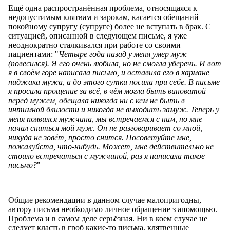
Ещё одна распространённая проблема, относящаяся к
недопустимым клятвам и зарокам, касается обещаний
покойному супругу (супруге) более не вступать в брак. С
ситуацией, описанной в следующем письме, я уже
неоднократно сталкивался при работе со своими
пациентами: "
Четыре года назад у меня умер муж
(повесился). Я его очень любила, но не смогла уберечь. И вот
я в своём горе написала письмо, и оставила его в кармане
пиджака мужа, а до этого сутки носила при себе. В письме
я просила прощение за всё, в чём могла быть виноватой
перед мужем, обещала никогда ни с кем не быть в
интимной близости и никогда не выходить замуж. Теперь у
меня появился мужчина, мы встречаемся с ним, но мне
начал сниться мой муж. Он не разговаривает со мной,
никуда не зовёт, просто снится. Посоветуйте мне,
пожалуйста, что-нибудь. Может, мне действительно не
стоило встречаться с мужчиной, раз я написала такое
письмо?
"
Общие рекомендации в данном случае малопригодны,
автору письма необходимо личное обращение з апомощью.
Проблема и в самом деле серьёзная. Ни в коем случае не
следует класть в гроб какие-то письма, клятвенные