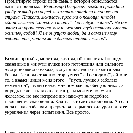
Процитирую строки из письма, в которой описывается
данная проблема: "
Владимир Петрович, когда я проходила
учёбу, всякий раз перед экзаменами впадала в панику от
страха. Плакала, молилась, просила о помощи, чтобы
сдать экзамен "за любую плату", "за любую любовь". Не от
этого ли проистекает моя нынешняя неудовлетворенность
жизнью, собой? Я не ощущаю любви, да и сама не могу
любить так, чтобы за любимого отдать жизнь
".
Всякие просьбы, молитвы, клятвы, обращения к Господу,
сказанные в минуты душевного потрясения или сильного
эмоционального накала, могут впоследствии выйти вам
боком. Если вы страстно "торгуетесь" с Господом ("дай мне
то, а взамен лиши меня этого", "пусть лучше я заболею,
нежели он", "если сейчас мне поможешь, обещаю никогда
впредь не делать так-то" и т.п.), вы можете получить
желаемое, но вас непременно накажут за подобное
проявление слабоволия. Клятва - это акт слабоволия. А если
воля ваша слаба, вам предоставят кармические уроки для ее
укрепления через испытания. Все просто.
Если даже вы будете изо всех сил стараться не делать того,