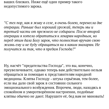
ваших близких. Ниже ещё один пример такого
недопустимого зарока.
"
С тех пор, как я живу в селе, я очень болею, перенесла две
операции. Раньше был хороший урожай, теперь мы и
третьей части от прежнего не собираем. После второй
операции я хотела обратиться к лекарям народным, но
перед этим дала Богу зарок, что полностью вручаю свою
жизнь ему и не буду обращаться ни к каким знахарям. Не
получится ли так, что я предам Господа?
"
Ну, насчёт "предательства Господа", это вы, конечно,
преувеличиваете, однако теперь вам действительно нельзя
обращаться за помощью к представителям народной
медицины. Клятва Господу - штука серьёзная, тем более,
если вы дали свой зарок в состоянии сильного
эмоционального возбуждения. Впрочем, люди, находясь в
спокойном и умиротворённом настроении, подобные
клятвы обычно не дают. Нарушите её, бед вам не миновать!