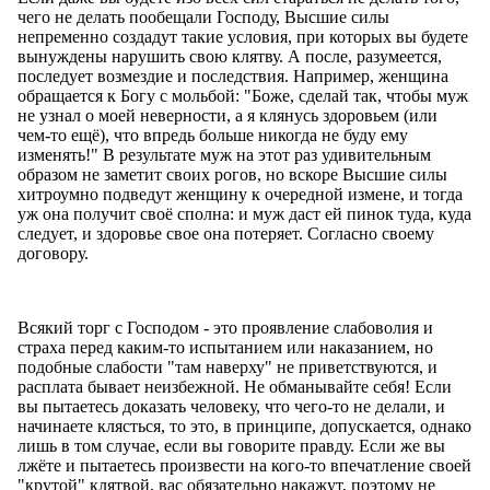
чего не делать пообещали Господу, Высшие силы
непременно создадут такие условия, при которых вы будете
вынуждены нарушить свою клятву. А после, разумеется,
последует возмездие и последствия. Например, женщина
обращается к Богу с мольбой: "Боже, сделай так, чтобы муж
не узнал о моей неверности, а я клянусь здоровьем (или
чем-то ещё), что впредь больше никогда не буду ему
изменять!" В результате муж на этот раз удивительным
образом не заметит своих рогов, но вскоре Высшие силы
хитроумно подведут женщину к очередной измене, и тогда
уж она получит своё сполна: и муж даст ей пинок туда, куда
следует, и здоровье свое она потеряет. Согласно своему
договору.
Всякий торг с Господом - это проявление слабоволия и
страха перед каким-то испытанием или наказанием, но
подобные слабости "там наверху" не приветствуются, и
расплата бывает неизбежной. Не обманывайте себя! Если
вы пытаетесь доказать человеку, что чего-то не делали, и
начинаете клясться, то это, в принципе, допускается, однако
лишь в том случае, если вы говорите правду. Если же вы
лжёте и пытаетесь произвести на кого-то впечатление своей
"крутой" клятвой, вас обязательно накажут, поэтому не