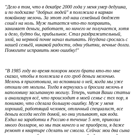
"Дело в том, что в декабре 2000 года у меня умер дедушка,
и по подсказке "добрых людей" я положила в карман
покойному мелочь. За этот год наш семейный бюджет
сошёл на ноль. Муж пытается что-то поправить,
занимает деньги, работает, но ничего не получается, хотя
и дело, будто бы, прибыльное. Стал раздражительный,
злой, на нервной почве начал выпивать. Неудача срослась с
нашей семьёй, никакой радости, одни убытки, вечные долги.
Помогите исправить мою ошибку!"
"В 1985 году во время похорон моего брата кто-то мне
сказал, чтобы я положила в его гроб деньги мелочью.
Мелочь я приготовила, но вспомнила о ней, когда мы уже
отошли от могилы. Тогда я вернулась и бросила мелочь в
наполовину засыпанную могилу. Теперь, читая Ваши статьи
и анализируя всё, что происходит в моей семье с тех пор, я
понимаю, что сделала большую ошибку. Муж у меня
хороший, работящий человек, отличный специалист, все
деньги всегда несёт домой, но они уплывают, как вода.
Ездил на заработки в Россию в течение 5 лет, привозил
много долларов, но мы так ничего и не приобрели, я даже
ремонт в квартире сделать не смогла. Сейчас мои два сына