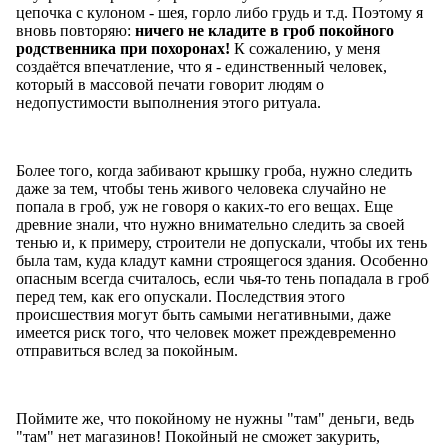
цепочка с кулоном - шея, горло либо грудь и т.д. Поэтому я
вновь повторяю:
ничего не кладите в гроб покойного
родственника при похоронах!
К сожалению, у меня
создаётся впечатление, что я - единственный человек,
который в массовой печати говорит людям о
недопустимости выполнения этого ритуала.
Более того, когда забивают крышку гроба, нужно следить
даже за тем, чтобы тень живого человека случайно не
попала в гроб, уж не говоря о каких-то его вещах. Еще
древние знали, что нужно внимательно следить за своей
тенью и, к примеру, строители не допускали, чтобы их тень
была там, куда кладут камни строящегося здания. Особенно
опасным всегда считалось, если чья-то тень попадала в гроб
перед тем, как его опускали. Последствия этого
происшествия могут быть самыми негативными, даже
имеется риск того, что человек может преждевременно
отправиться вслед за покойным.
Поймите же, что покойному не нужны "там" деньги, ведь
"там" нет магазинов! Покойный не сможет закурить,