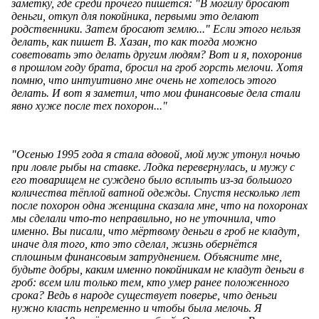
заметку, где среди прочего пишется: "В могилу бросают
деньги, откуп для покойника, первыми это делают
родственники. Затем бросают землю..." Если этого нельзя
делать, как пишет В. Хазан, то как тогда можно
советовать это делать другим людям? Вот и я, похоронив
в прошлом году брата, бросил на гроб горсть мелочи. Хотя
помню, что интуитивно мне очень не хотелось этого
делать. И вот я заметил, что мои финансовые дела стали
явно хуже после тех похорон..."
"Осенью 1995 года я стала вдовой, мой муж утонул ночью
при ловле рыбы на ставке. Лодка перевернулась, и мужу с
его товарищем не суждено было всплыть из-за большого
количества тёплой ватной одежды. Спустя несколько лет
после похорон одна женщина сказала мне, что на похоронах
мы сделали что-то неправильно, но не уточнила, что
именно. Вы писали, что мёртвому деньги в гроб не кладут,
иначе для того, кто это сделал, жизнь обернётся
сплошным финансовым затруднением. Объясните мне,
будьте добры, каким именно покойникам не кладут деньги в
гроб: всем или только тем, кто умер ранее положенного
срока? Ведь в народе существует поверье, что деньги
нужно класть непременно и чтобы была мелочь. Я