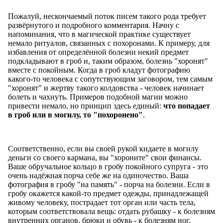
Пожалуй, нескончаемый поток писем такого рода требует
развёрнутого и подробного комментария. Начну с
напоминания, что в магической практике существует
немало ритуалов, связанных с похоронами. К примеру, для
избавления от определённой болезни некий предмет
подкладывают в гроб и, таким образом, болезнь "хоронят"
вместе с покойным. Когда в гроб кладут фотографию
какого-то человека с сопутствующим заговором, тем самым
"хоронят" и жертву такого колдовства - человек начинает
болеть и чахнуть. Примеров подобной магии можно
привести немало, но принцип здесь единый:
что попадает
в гроб или в могилу, то "похоронено"
.
Соответственно, если вы своей рукой кидаете в могилу
деньги со своего кармана, вы "хороните" свои финансы.
Ваше обручальное кольцо в гробу покойного супруга - это
очень надёжная порча себе же на одиночество. Ваша
фотография в гробу "на память" - порча на болезни. Если в
гробу окажется какой-то предмет одежды, принадлежащей
живому человеку, пострадает тот орган или часть тела,
которым соответствовала вещь: отдать рубашку - к болезням
внутренних органов, брюки и обувь - к болезням ног,