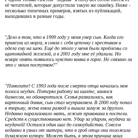
её читателей, которые допустили такую же ошибку. Ниже -
несколько типичных примеров, взятых из публикаций,
выходивших в разные годы.
"
Дело в том, что в 1999 году у меня умер сын. Когда его
привезли из морга, я сняла с себя цепочку с крестиком и
одела ему на шею. Ещё до этого у меня были проблемы со
щитовидной железой, а в 2001 году мне её удалили. Но
вскоре опять появилось чувство комка в горле. Не связано ли
это с моим поступком?"
"Помогите! С 1993 года после смерти отца началась моя
полоса неудач. Потерял работу на шахте, занялся
бизнесом, но обанкротился. Семья развалилась, как
карточный домик, сын стал неуправляем. В 2000 году попал
в тюрьму, жена взяла развод и вышла замуж за другого.
Недавно парализовало мать, лежит прикована к постели.
Средств к существованию нет. Удар за ударом, неудача за
неудачей! Остался один шаг до самоубийства. Совсем
недавно я узнал от матери, что в гроб отца она положила
бумажную купюру. Может быть, в этом причина моих