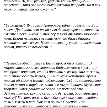
положила 10, ещё русских, рублей. Очень прошу Вас
ответить, что же могло быть сделано неправильно и как
можно исправить положение?"
"Уважаемый Владимир Петрович, одна надежда на Ваш
совет. Двадцать лет назад мою фотографию похоронили
вместе с покойником. С тех пор у меня внезапно заболела
нога. Врачи пытались лечить меня, но даже диагноз
поставить не смогли. Нога наполовину усохла и постоянно
болит, ничего не помогает..."
"Решилась обратиться к Вам с просьбой о помощи. В
марте этого года мы хоронили бабушку моего мужа, и у
нас брали монетки, чтобы бросить в могилу. Мы не знали,
что этого делать нельзя, лишь спустя некоторое время
прочли об этом в Ваших публикациях. Сейчас материально
стало намного труднее, хотя все мы работаем. Муж стал
хворать, хотя раньше не болел. Может всё это
действительно как-то связано с деньгами, брошенными в
могилу? Писать можно было бы ещё много, как находили
соль с землёй и т.д. Как нам быть? Спасибо, что
помогаете людям и надеемся, что поможете и нам".