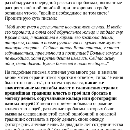
раз обнаружил очередной рассказ о проблемах, вызванные
распространённой ошибкой: при похоронах в гробу
оставили что-то, "крайне необходимое на том свете".
Процитирую суть письма:
"
Мой муж умер в результате несчастного случая. И когда
его хоронили, я сняла своё обручальное кольцо и отдала ему.
Кроме того, я поместила в карман его костюма деньги,
папиросы, спички и новые ручные часы, купленные мужем
накануне смерти... Сейчас, читая Ваши статьи, я стала
задумываться, правильно ли я поступила? Больше замуж я
не выходила, хотя претенденты имелись. Сейчас живу
одна, дети далеко. Букет болезней в полном сборе...
"
На подобные письма я отвечал уже много раз, и вначале
вновь хотел ограничиться коротким ответом, типа: "Нельзя
было этого делать", но затем задумался,
какие же
значительные масштабы имеет в славянских странах
вреднейшая традиция класть в гроб или бросать в
могилу деньги, обручальные кольца или фотографии
живых людей!
У меня на приёме побывало огромное
количество людей, различные проблемы которых были
вызваны следованию этой самой ошибочной и опасной
традиции: оставлять в гробу деньги, свою одежду,
фотографии, личные вещи. За двадцать лет сотрудничества
с одной только газетой "Зодиак" я получил сотни писем от