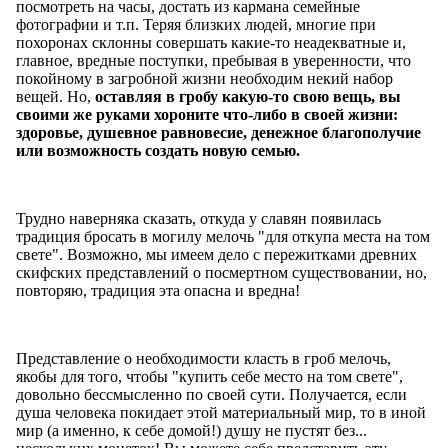
посмотреть на часы, достать из кармана семейные
фотографии и т.п. Теряя близких людей, многие при
похоронах склонны совершать какие-то неадекватные и,
главное, вредные поступки, пребывая в уверенности, что
покойному в загробной жизни необходим некий набор
вещей. Но,
оставляя в гробу какую-то свою вещь, вы
своими же руками хороните что-либо в своей жизни:
здоровье, душевное равновесие, денежное благополучие
или возможность создать новую семью.
Трудно наверняка сказать, откуда у славян появилась
традиция бросать в могилу мелочь "для откупа места на том
свете". Возможно, мы имеем дело с пережитками древних
скифских представлений о посмертном существовании, но,
повторяю, традиция эта опасна и вредна!
Представление о необходимости класть в гроб мелочь,
якобы для того, чтобы "купить себе место на том свете",
довольно бессмысленно по своей сути. Получается, если
душа человека покидает этой материальный мир, то в иной
мир (а именно, к себе домой!) душу не пустят без...