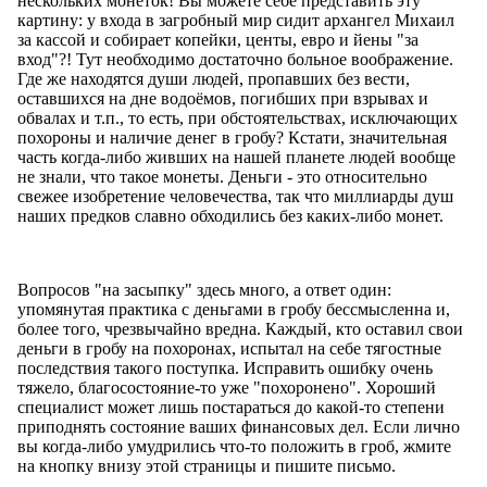
нескольких монеток! Вы можете себе представить эту
картину: у входа в загробный мир сидит архангел Михаил
за кассой и собирает копейки, центы, евро и йены "за
вход"?! Тут необходимо достаточно больное воображение.
Где же находятся души людей, пропавших без вести,
оставшихся на дне водоёмов, погибших при взрывах и
обвалах и т.п., то есть, при обстоятельствах, исключающих
похороны и наличие денег в гробу? Кстати, значительная
часть когда-либо живших на нашей планете людей вообще
не знали, что такое монеты. Деньги - это относительно
свежее изобретение человечества, так что миллиарды душ
наших предков славно обходились без каких-либо монет.
Вопросов "на засыпку" здесь много, а ответ один:
упомянутая практика с деньгами в гробу бессмысленна и,
более того, чрезвычайно вредна. Каждый, кто оставил свои
деньги в гробу на похоронах, испытал на себе тягостные
последствия такого поступка. Исправить ошибку очень
тяжело, благосостояние-то уже "похоронено". Хороший
специалист может лишь постараться до какой-то степени
приподнять состояние ваших финансовых дел. Если лично
вы когда-либо умудрились что-то положить в гроб, жмите
на кнопку внизу этой страницы и пишите письмо.