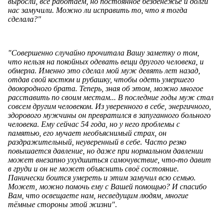
выросли, все работаем, но постоянное безденежье и долги
нас замучили. Можно ли исправить то, что я тогда
сделала?"
"Совершенно случайно прочитала Вашу заметку о том,
что нельзя на покойных одевать вещи другого человека, и
обмерла. Именно это сделал мой муж девять лет назад,
отдав свой костюм и рубашку, чтобы одеть умершего
двоюродного брата. Теперь, зная об этом, можно многое
расставить по своим местам... В последние годы муж стал
совсем другим человеком. Из уверенного в себе, энергичного,
здорового мужчины он превратился в запуганного больного
человека. Ему сейчас 54 года, но у него проблемы с
памятью, его мучает необъяснимый страх, он
раздражительный, неуверенный в себе. Часто резко
повышается давление, но даже при нормальном давлении
может внезапно ухудшиться самочувствие, что-то давит
в груди и он не может объяснить своё состояние.
Панически боится умереть и этим замучил всю семью.
Может, можно помочь ему с Вашей помощью? И спасибо
Вам, что освещаете нам, несведущим людям, многие
тёмные стороны этой жизни"
.