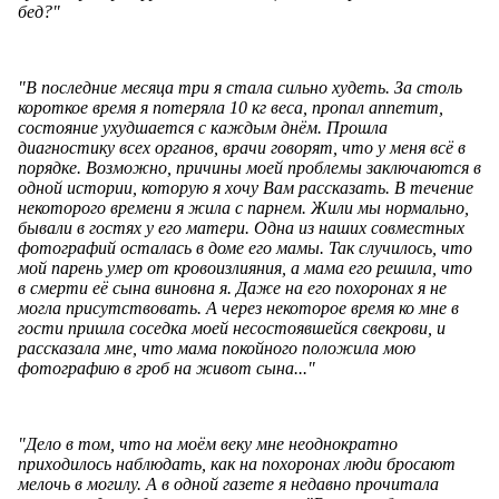
бед?"
"В последние месяца три я стала сильно худеть. За столь
короткое время я потеряла 10 кг веса, пропал аппетит,
состояние ухудшается с каждым днём. Прошла
диагностику всех органов, врачи говорят, что у меня всё в
порядке. Возможно, причины моей проблемы заключаются в
одной истории, которую я хочу Вам рассказать. В течение
некоторого времени я жила с парнем. Жили мы нормально,
бывали в гостях у его матери. Одна из наших совместных
фотографий осталась в доме его мамы. Так случилось, что
мой парень умер от кровоизлияния, а мама его решила, что
в смерти её сына виновна я. Даже на его похоронах я не
могла присутствовать. А через некоторое время ко мне в
гости пришла соседка моей несостоявшейся свекрови, и
рассказала мне, что мама покойного положила мою
фотографию в гроб на живот сына..."
"Дело в том, что на моём веку мне неоднократно
приходилось наблюдать, как на похоронах люди бросают
мелочь в могилу. А в одной газете я недавно прочитала