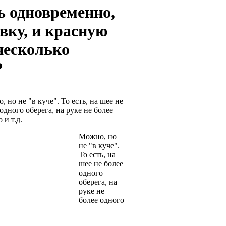
ь одновременно,
авку, и красную
 несколько
?
 но не "в куче". То есть, на шее не
одного оберега, на руке не более
 и т.д.
Можно, но
не "в куче".
То есть, на
шее не более
одного
оберега, на
руке не
более одного